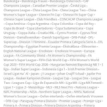
Bundesliga
-
Bundesliga Frauen
-
Bundesliga Österreich
-
CAF
Champions League
-
Canadian Premier League
-
Česká Liga
-
Champions League
-
China League One
-
China League Two
-
China
Women's Super League
-
Chinese FA Cup
-
Chinese FA Super Cup
-
Chinese Super League
-
Club Friendlies
-
CONCACAF Champions League
-
Copa América
-
Copa Argentina
-
Copa Colombia
-
Copa del Rey
-
Copa do Brasil
-
Copa Libertadores
-
Copa Sudamericana
-
Copa
Uruguay
-
Coppa Italia
-
Croatia HNL
-
Cymru Premier
-
Cyprus First
Division
-
Damallsvenskan
-
Danish Superligaen
-
DFB-Pokal
-
DFL-
Supercup
-
Division 1 Féminine
-
Ecuador Primera Categoría Serie A
-
EFL
Championship
-
Egyptian Premier League
-
Ekstraklasa
-
Eliteserien
-
English National League
-
Eredivisie
-
Eredivisie Vrouwen
-
Europa
League
-
FA Community Shield
-
FA Women's Championship
-
FA
Women's Super League
-
FIFA Club World Cup
-
FIFA Women's World
Cup 2023
-
FIFA World Cup 2026
-
Hungarian Nemzeti Bajnokság NB 1
-
I
liga
-
Indian Super League
-
Indonesia Liga 1
-
Irish Premier Division
-
Israel Ligat Ha`Al
-
Japan - J1 League
-
Johan Cruijff Schaal
-
Jupiler Pro
League
-
Keuken Kampioen Divisie
-
League Cup
-
League One
-
League
Two
-
Leagues Cup
-
Liga de Expansión MX
-
Liga MX
-
Liga MX Femenil
-
Ligue 1
-
Ligue 2
-
Meistriliiga
-
MLS
-
MLS Next Pro
-
Nations League
-
NIFL Premiership
-
NISA
-
Northern Super League
-
NWSL National
Women's Soccer League
-
Oefen-interlands
-
Oefen-interlands Vrouwen
-
ÖFB-Cup
-
Paraguay Primera División
-
Premier League
-
Premjer-Liga
-
Primera A
-
Primera Division
-
Primera Division Argentina
-
Primera