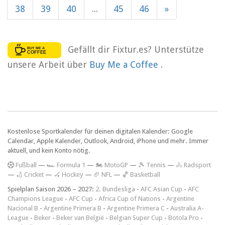
38
39
40
...
45
46
»
Gefällt dir Fixtur.es? Unterstütze
unsere Arbeit über
Buy Me a Coffee
.
Kostenlose Sportkalender für deinen digitalen Kalender: Google
Calendar, Apple Kalender, Outlook, Android, iPhone und mehr. Immer
aktuell, und kein Konto nötig.
F
ußball
—
🏎️ Formula 1
—
🏍 MotoGP
—
🎾 Tennis
—
🚴 Radsport
—
🏏 Cricket
—
🏑 Hockey
—
🏈 NFL
—
🏀 Basketball
Spielplan Saison 2026 – 2027:
2. Bundesliga
-
AFC Asian Cup
-
AFC
Champions League
-
AFC Cup
-
Africa Cup of Nations
-
Argentine
Nacional B
-
Argentine Primera B
-
Argentine Primera C
-
Australia A-
League
-
Beker
-
Beker van België
-
Belgian Super Cup
-
Botola Pro
-