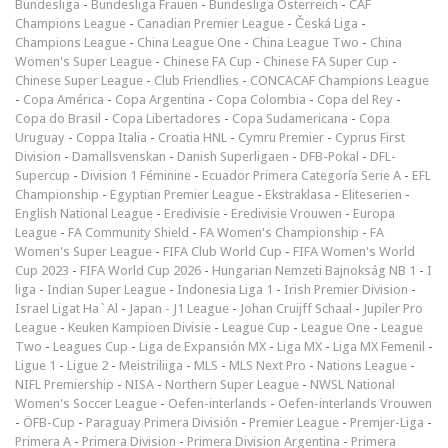
Bundesliga
-
Bundesliga Frauen
-
Bundesliga Österreich
-
CAF
Champions League
-
Canadian Premier League
-
Česká Liga
-
Champions League
-
China League One
-
China League Two
-
China
Women's Super League
-
Chinese FA Cup
-
Chinese FA Super Cup
-
Chinese Super League
-
Club Friendlies
-
CONCACAF Champions League
-
Copa América
-
Copa Argentina
-
Copa Colombia
-
Copa del Rey
-
Copa do Brasil
-
Copa Libertadores
-
Copa Sudamericana
-
Copa
Uruguay
-
Coppa Italia
-
Croatia HNL
-
Cymru Premier
-
Cyprus First
Division
-
Damallsvenskan
-
Danish Superligaen
-
DFB-Pokal
-
DFL-
Supercup
-
Division 1 Féminine
-
Ecuador Primera Categoría Serie A
-
EFL
Championship
-
Egyptian Premier League
-
Ekstraklasa
-
Eliteserien
-
English National League
-
Eredivisie
-
Eredivisie Vrouwen
-
Europa
League
-
FA Community Shield
-
FA Women's Championship
-
FA
Women's Super League
-
FIFA Club World Cup
-
FIFA Women's World
Cup 2023
-
FIFA World Cup 2026
-
Hungarian Nemzeti Bajnokság NB 1
-
I
liga
-
Indian Super League
-
Indonesia Liga 1
-
Irish Premier Division
-
Israel Ligat Ha`Al
-
Japan - J1 League
-
Johan Cruijff Schaal
-
Jupiler Pro
League
-
Keuken Kampioen Divisie
-
League Cup
-
League One
-
League
Two
-
Leagues Cup
-
Liga de Expansión MX
-
Liga MX
-
Liga MX Femenil
-
Ligue 1
-
Ligue 2
-
Meistriliiga
-
MLS
-
MLS Next Pro
-
Nations League
-
NIFL Premiership
-
NISA
-
Northern Super League
-
NWSL National
Women's Soccer League
-
Oefen-interlands
-
Oefen-interlands Vrouwen
-
ÖFB-Cup
-
Paraguay Primera División
-
Premier League
-
Premjer-Liga
-
Primera A
-
Primera Division
-
Primera Division Argentina
-
Primera