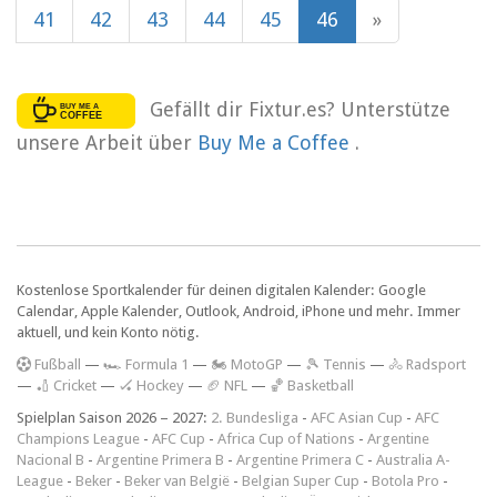
41
42
43
44
45
46
»
Gefällt dir Fixtur.es? Unterstütze
unsere Arbeit über
Buy Me a Coffee
.
Kostenlose Sportkalender für deinen digitalen Kalender: Google
Calendar, Apple Kalender, Outlook, Android, iPhone und mehr. Immer
aktuell, und kein Konto nötig.
F
ußball
—
🏎️ Formula 1
—
🏍 MotoGP
—
🎾 Tennis
—
🚴 Radsport
—
🏏 Cricket
—
🏑 Hockey
—
🏈 NFL
—
🏀 Basketball
Spielplan Saison 2026 – 2027:
2. Bundesliga
-
AFC Asian Cup
-
AFC
Champions League
-
AFC Cup
-
Africa Cup of Nations
-
Argentine
Nacional B
-
Argentine Primera B
-
Argentine Primera C
-
Australia A-
League
-
Beker
-
Beker van België
-
Belgian Super Cup
-
Botola Pro
-