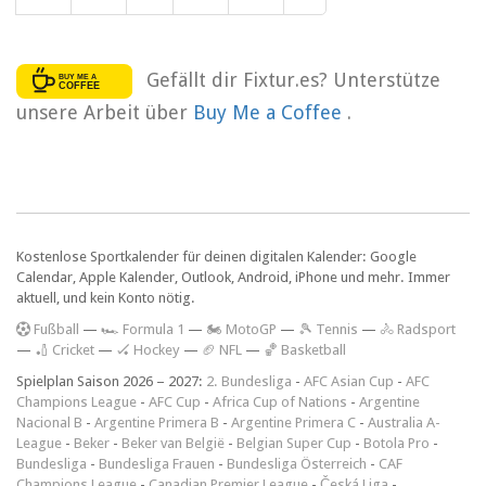
Gefällt dir Fixtur.es? Unterstütze
unsere Arbeit über
Buy Me a Coffee
.
Kostenlose Sportkalender für deinen digitalen Kalender: Google
Calendar, Apple Kalender, Outlook, Android, iPhone und mehr. Immer
aktuell, und kein Konto nötig.
F
ußball
—
🏎️ Formula 1
—
🏍 MotoGP
—
🎾 Tennis
—
🚴 Radsport
—
🏏 Cricket
—
🏑 Hockey
—
🏈 NFL
—
🏀 Basketball
Spielplan Saison 2026 – 2027:
2. Bundesliga
-
AFC Asian Cup
-
AFC
Champions League
-
AFC Cup
-
Africa Cup of Nations
-
Argentine
Nacional B
-
Argentine Primera B
-
Argentine Primera C
-
Australia A-
League
-
Beker
-
Beker van België
-
Belgian Super Cup
-
Botola Pro
-
Bundesliga
-
Bundesliga Frauen
-
Bundesliga Österreich
-
CAF
Champions League
-
Canadian Premier League
-
Česká Liga
-