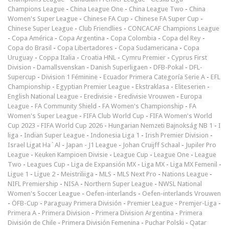
Champions League
-
China League One
-
China League Two
-
China
Women's Super League
-
Chinese FA Cup
-
Chinese FA Super Cup
-
Chinese Super League
-
Club Friendlies
-
CONCACAF Champions League
-
Copa América
-
Copa Argentina
-
Copa Colombia
-
Copa del Rey
-
Copa do Brasil
-
Copa Libertadores
-
Copa Sudamericana
-
Copa
Uruguay
-
Coppa Italia
-
Croatia HNL
-
Cymru Premier
-
Cyprus First
Division
-
Damallsvenskan
-
Danish Superligaen
-
DFB-Pokal
-
DFL-
Supercup
-
Division 1 Féminine
-
Ecuador Primera Categoría Serie A
-
EFL
Championship
-
Egyptian Premier League
-
Ekstraklasa
-
Eliteserien
-
English National League
-
Eredivisie
-
Eredivisie Vrouwen
-
Europa
League
-
FA Community Shield
-
FA Women's Championship
-
FA
Women's Super League
-
FIFA Club World Cup
-
FIFA Women's World
Cup 2023
-
FIFA World Cup 2026
-
Hungarian Nemzeti Bajnokság NB 1
-
I
liga
-
Indian Super League
-
Indonesia Liga 1
-
Irish Premier Division
-
Israel Ligat Ha`Al
-
Japan - J1 League
-
Johan Cruijff Schaal
-
Jupiler Pro
League
-
Keuken Kampioen Divisie
-
League Cup
-
League One
-
League
Two
-
Leagues Cup
-
Liga de Expansión MX
-
Liga MX
-
Liga MX Femenil
-
Ligue 1
-
Ligue 2
-
Meistriliiga
-
MLS
-
MLS Next Pro
-
Nations League
-
NIFL Premiership
-
NISA
-
Northern Super League
-
NWSL National
Women's Soccer League
-
Oefen-interlands
-
Oefen-interlands Vrouwen
-
ÖFB-Cup
-
Paraguay Primera División
-
Premier League
-
Premjer-Liga
-
Primera A
-
Primera Division
-
Primera Division Argentina
-
Primera
División de Chile
-
Primera División Femenina
-
Puchar Polski
-
Qatar