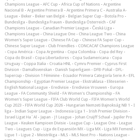
Champions League
-
AFC Cup
-
Africa Cup of Nations
-
Argentine
Nacional B
-
Argentine Primera B
-
Argentine Primera C
-
Australia A-
League
-
Beker
-
Beker van België
-
Belgian Super Cup
-
Botola Pro
-
Bundesliga
-
Bundesliga Frauen
-
Bundesliga Österreich
-
CAF
Champions League
-
Canadian Premier League
-
Česká Liga
-
Champions League
-
China League One
-
China League Two
-
China
Women's Super League
-
Chinese FA Cup
-
Chinese FA Super Cup
-
Chinese Super League
-
Club Friendlies
-
CONCACAF Champions League
-
Copa América
-
Copa Argentina
-
Copa Colombia
-
Copa del Rey
-
Copa do Brasil
-
Copa Libertadores
-
Copa Sudamericana
-
Copa
Uruguay
-
Coppa Italia
-
Croatia HNL
-
Cymru Premier
-
Cyprus First
Division
-
Damallsvenskan
-
Danish Superligaen
-
DFB-Pokal
-
DFL-
Supercup
-
Division 1 Féminine
-
Ecuador Primera Categoría Serie A
-
EFL
Championship
-
Egyptian Premier League
-
Ekstraklasa
-
Eliteserien
-
English National League
-
Eredivisie
-
Eredivisie Vrouwen
-
Europa
League
-
FA Community Shield
-
FA Women's Championship
-
FA
Women's Super League
-
FIFA Club World Cup
-
FIFA Women's World
Cup 2023
-
FIFA World Cup 2026
-
Hungarian Nemzeti Bajnokság NB 1
-
I
liga
-
Indian Super League
-
Indonesia Liga 1
-
Irish Premier Division
-
Israel Ligat Ha`Al
-
Japan - J1 League
-
Johan Cruijff Schaal
-
Jupiler Pro
League
-
Keuken Kampioen Divisie
-
League Cup
-
League One
-
League
Two
-
Leagues Cup
-
Liga de Expansión MX
-
Liga MX
-
Liga MX Femenil
-
Ligue 1
-
Ligue 2
-
Meistriliiga
-
MLS
-
MLS Next Pro
-
Nations League
-