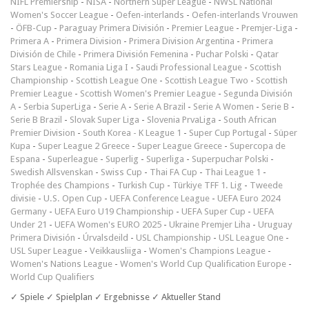
NIFL Premiership
-
NISA
-
Northern Super League
-
NWSL National
Women's Soccer League
-
Oefen-interlands
-
Oefen-interlands Vrouwen
-
ÖFB-Cup
-
Paraguay Primera División
-
Premier League
-
Premjer-Liga
-
Primera A
-
Primera Division
-
Primera Division Argentina
-
Primera
División de Chile
-
Primera División Femenina
-
Puchar Polski
-
Qatar
Stars League
-
Romania Liga I
-
Saudi Professional League
-
Scottish
Championship
-
Scottish League One
-
Scottish League Two
-
Scottish
Premier League
-
Scottish Women's Premier League
-
Segunda División
A
-
Serbia SuperLiga
-
Serie A
-
Serie A Brazil
-
Serie A Women
-
Serie B
-
Serie B Brazil
-
Slovak Super Liga
-
Slovenia PrvaLiga
-
South African
Premier Division
-
South Korea - K League 1
-
Super Cup Portugal
-
Süper
Kupa
-
Super League 2 Greece
-
Super League Greece
-
Supercopa de
Espana
-
Superleague
-
Superlig
-
Superliga
-
Superpuchar Polski
-
Swedish Allsvenskan
-
Swiss Cup
-
Thai FA Cup
-
Thai League 1
-
Trophée des Champions
-
Turkish Cup
-
Türkiye TFF 1. Lig
-
Tweede
divisie
-
U.S. Open Cup
-
UEFA Conference League
-
UEFA Euro 2024
Germany
-
UEFA Euro U19 Championship
-
UEFA Super Cup
-
UEFA
Under 21
-
UEFA Women's EURO 2025
-
Ukraine Premjer Liha
-
Uruguay
Primera División
-
Úrvalsdeild
-
USL Championship
-
USL League One
-
USL Super League
-
Veikkausliiga
-
Women's Champions League
-
Women's Nations League
-
Women's World Cup Qualification Europe
-
World Cup Qualifiers
✓ Spiele ✓ Spielplan ✓ Ergebnisse ✓ Aktueller Stand