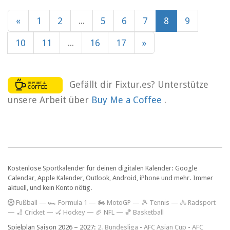
«
1
2
...
5
6
7
8
9
10
11
...
16
17
»
Gefällt dir Fixtur.es? Unterstütze
unsere Arbeit über
Buy Me a Coffee
.
Kostenlose Sportkalender für deinen digitalen Kalender: Google
Calendar, Apple Kalender, Outlook, Android, iPhone und mehr. Immer
aktuell, und kein Konto nötig.
F
ußball
—
🏎️ Formula 1
—
🏍 MotoGP
—
🎾 Tennis
—
🚴 Radsport
—
🏏 Cricket
—
🏑 Hockey
—
🏈 NFL
—
🏀 Basketball
Spielplan Saison 2026 – 2027:
2. Bundesliga
-
AFC Asian Cup
-
AFC