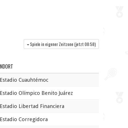
Spiele in eigener Zeitzone (jetzt
08:58
)
ANDORT
stadio Cuauhtémoc
stadio Olímpico Benito Juárez
stadio Libertad Financiera
stadio Corregidora