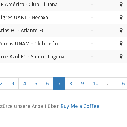
CF América - Club Tijuana
–
E
Tigres UANL - Necaxa
–
E
tlas FC - Atlante FC
–
E
Pumas UNAM - Club León
–
E
Cruz Azul FC - Santos Laguna
–
E
2
3
4
5
6
7
8
9
10
...
16
rstütze unsere Arbeit über
Buy Me a Coffee
.