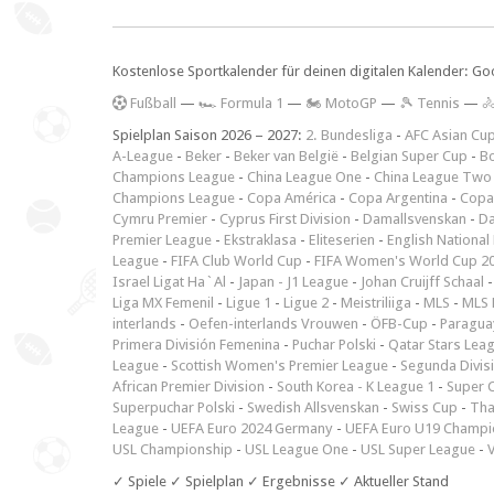
Kostenlose Sportkalender für deinen digitalen Kalender: Go
F
ußball
—
🏎️ Formula 1
—
🏍 MotoGP
—
🎾 Tennis
—

Spielplan Saison 2026 – 2027:
2. Bundesliga
-
AFC Asian Cu
A-League
-
Beker
-
Beker van België
-
Belgian Super Cup
-
Bo
Champions League
-
China League One
-
China League Two
Champions League
-
Copa América
-
Copa Argentina
-
Copa
Cymru Premier
-
Cyprus First Division
-
Damallsvenskan
-
Da
Premier League
-
Ekstraklasa
-
Eliteserien
-
English National
League
-
FIFA Club World Cup
-
FIFA Women's World Cup 2
Israel Ligat Ha`Al
-
Japan - J1 League
-
Johan Cruijff Schaal
Liga MX Femenil
-
Ligue 1
-
Ligue 2
-
Meistriliiga
-
MLS
-
MLS 
interlands
-
Oefen-interlands Vrouwen
-
ÖFB-Cup
-
Paraguay
Primera División Femenina
-
Puchar Polski
-
Qatar Stars Lea
League
-
Scottish Women's Premier League
-
Segunda Divis
African Premier Division
-
South Korea - K League 1
-
Super 
Superpuchar Polski
-
Swedish Allsvenskan
-
Swiss Cup
-
Tha
League
-
UEFA Euro 2024 Germany
-
UEFA Euro U19 Champi
USL Championship
-
USL League One
-
USL Super League
-
V
✓ Spiele ✓ Spielplan ✓ Ergebnisse ✓ Aktueller Stand