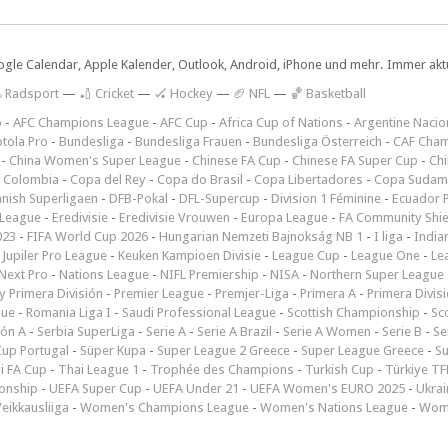
ogle Calendar, Apple Kalender, Outlook, Android, iPhone und mehr. Immer aktue
 Radsport
—
🏏 Cricket
—
🏑 Hockey
—
🏈 NFL
—
🏀 Basketball
p
-
AFC Champions League
-
AFC Cup
-
Africa Cup of Nations
-
Argentine Nacio
tola Pro
-
Bundesliga
-
Bundesliga Frauen
-
Bundesliga Österreich
-
CAF Cham
-
China Women's Super League
-
Chinese FA Cup
-
Chinese FA Super Cup
-
Ch
 Colombia
-
Copa del Rey
-
Copa do Brasil
-
Copa Libertadores
-
Copa Sudam
nish Superligaen
-
DFB-Pokal
-
DFL-Supercup
-
Division 1 Féminine
-
Ecuador P
 League
-
Eredivisie
-
Eredivisie Vrouwen
-
Europa League
-
FA Community Shie
023
-
FIFA World Cup 2026
-
Hungarian Nemzeti Bajnokság NB 1
-
I liga
-
India
-
Jupiler Pro League
-
Keuken Kampioen Divisie
-
League Cup
-
League One
-
Le
Next Pro
-
Nations League
-
NIFL Premiership
-
NISA
-
Northern Super League
 Primera División
-
Premier League
-
Premjer-Liga
-
Primera A
-
Primera Divis
gue
-
Romania Liga I
-
Saudi Professional League
-
Scottish Championship
-
Sc
ión A
-
Serbia SuperLiga
-
Serie A
-
Serie A Brazil
-
Serie A Women
-
Serie B
-
Se
Cup Portugal
-
Süper Kupa
-
Super League 2 Greece
-
Super League Greece
-
S
i FA Cup
-
Thai League 1
-
Trophée des Champions
-
Turkish Cup
-
Türkiye TFF
onship
-
UEFA Super Cup
-
UEFA Under 21
-
UEFA Women's EURO 2025
-
Ukrai
eikkausliiga
-
Women's Champions League
-
Women's Nations League
-
Wome