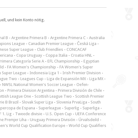
ll, und kein Konto nötig.
nal B
-
Argentine Primera B
-
Argentine Primera C
-
Australia
pions League
-
Canadian Premier League
-
Česká Liga
-
inese Super League
-
Club Friendlies
-
CONCACAF
ericana
-
Copa Uruguay
-
Coppa Italia
-
Croatia HNL
-
rimera Categoría Serie A
-
EFL Championship
-
Egyptian
ld
-
FA Women's Championship
-
FA Women's Super
n Super League
-
Indonesia Liga 1
-
Irish Premier Division
-
ague Two
-
Leagues Cup
-
Liga de Expansión MX
-
Liga MX
-
-
NWSL National Women's Soccer League
-
Oefen-
ion
-
Primera Division Argentina
-
Primera División de Chile
-
ottish League One
-
Scottish League Two
-
Scottish Premier
rie B Brazil
-
Slovak Super Liga
-
Slovenia PrvaLiga
-
South
upercopa de Espana
-
Superleague
-
Superlig
-
Superliga
-
 1. Lig
-
Tweede divisie
-
U.S. Open Cup
-
UEFA Conference
ne Premjer Liha
-
Uruguay Primera División
-
Úrvalsdeild
-
n's World Cup Qualification Europe
-
World Cup Qualifiers