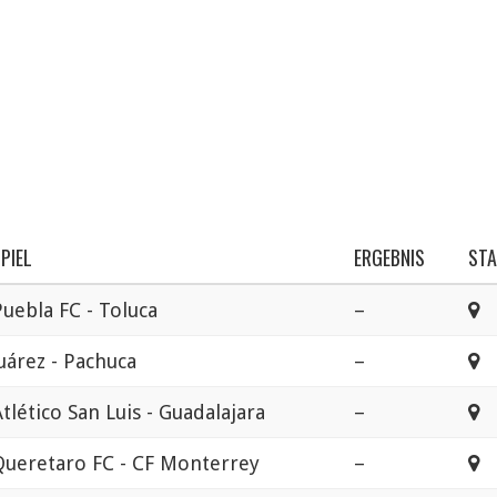
PIEL
ERGEBNIS
ST
Puebla FC - Toluca
–
E
Juárez - Pachuca
–
E
tlético San Luis - Guadalajara
–
E
Queretaro FC - CF Monterrey
–
E