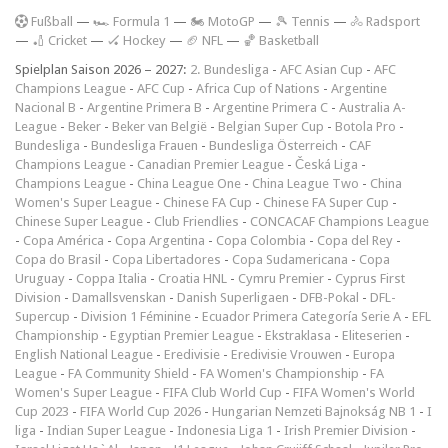
F
ußball
—
🏎️ Formula 1
—
🏍 MotoGP
—
🎾 Tennis
—
🚴 Radsport
—
🏏 Cricket
—
🏑 Hockey
—
🏈 NFL
—
🏀 Basketball
Spielplan Saison 2026 – 2027:
2. Bundesliga
-
AFC Asian Cup
-
AFC
Champions League
-
AFC Cup
-
Africa Cup of Nations
-
Argentine
Nacional B
-
Argentine Primera B
-
Argentine Primera C
-
Australia A-
League
-
Beker
-
Beker van België
-
Belgian Super Cup
-
Botola Pro
-
Bundesliga
-
Bundesliga Frauen
-
Bundesliga Österreich
-
CAF
Champions League
-
Canadian Premier League
-
Česká Liga
-
Champions League
-
China League One
-
China League Two
-
China
Women's Super League
-
Chinese FA Cup
-
Chinese FA Super Cup
-
Chinese Super League
-
Club Friendlies
-
CONCACAF Champions League
-
Copa América
-
Copa Argentina
-
Copa Colombia
-
Copa del Rey
-
Copa do Brasil
-
Copa Libertadores
-
Copa Sudamericana
-
Copa
Uruguay
-
Coppa Italia
-
Croatia HNL
-
Cymru Premier
-
Cyprus First
Division
-
Damallsvenskan
-
Danish Superligaen
-
DFB-Pokal
-
DFL-
Supercup
-
Division 1 Féminine
-
Ecuador Primera Categoría Serie A
-
EFL
Championship
-
Egyptian Premier League
-
Ekstraklasa
-
Eliteserien
-
English National League
-
Eredivisie
-
Eredivisie Vrouwen
-
Europa
League
-
FA Community Shield
-
FA Women's Championship
-
FA
Women's Super League
-
FIFA Club World Cup
-
FIFA Women's World
Cup 2023
-
FIFA World Cup 2026
-
Hungarian Nemzeti Bajnokság NB 1
-
I
liga
-
Indian Super League
-
Indonesia Liga 1
-
Irish Premier Division
-