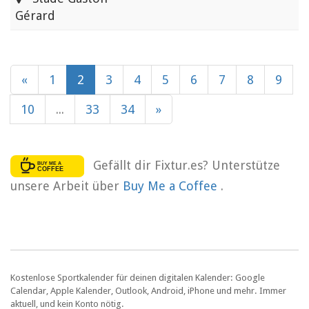
Gérard
«
1
2
3
4
5
6
7
8
9
10
...
33
34
»
Gefällt dir Fixtur.es? Unterstütze
unsere Arbeit über
Buy Me a Coffee
.
Kostenlose Sportkalender für deinen digitalen Kalender: Google
Calendar, Apple Kalender, Outlook, Android, iPhone und mehr. Immer
aktuell, und kein Konto nötig.