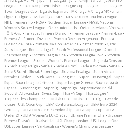
Israel Ligat Ha`Al
-
Japan - J1 League
-
Johan Cruijff Schaal
-
Jupiler Pro
League
-
Keuken Kampioen Divisie
-
League Cup
-
League One
-
League
Two
-
Leagues Cup
-
Liga de Expansión MX
-
Liga MX
-
Liga MX Femenil
-
Ligue 1
-
Ligue 2
-
Meistriliiga
-
MLS
-
MLS Next Pro
-
Nations League
-
NIFL Premiership
-
NISA
-
Northern Super League
-
NWSL National
Women's Soccer League
-
Oefen-interlands
-
Oefen-interlands Vrouwen
-
ÖFB-Cup
-
Paraguay Primera División
-
Premier League
-
Premjer-Liga
-
Primera A
-
Primera Division
-
Primera Division Argentina
-
Primera
División de Chile
-
Primera División Femenina
-
Puchar Polski
-
Qatar
Stars League
-
Romania Liga I
-
Saudi Professional League
-
Scottish
Championship
-
Scottish League One
-
Scottish League Two
-
Scottish
Premier League
-
Scottish Women's Premier League
-
Segunda División
A
-
Serbia SuperLiga
-
Serie A
-
Serie A Brazil
-
Serie A Women
-
Serie B
-
Serie B Brazil
-
Slovak Super Liga
-
Slovenia PrvaLiga
-
South African
Premier Division
-
South Korea - K League 1
-
Super Cup Portugal
-
Süper
Kupa
-
Super League 2 Greece
-
Super League Greece
-
Supercopa de
Espana
-
Superleague
-
Superlig
-
Superliga
-
Superpuchar Polski
-
Swedish Allsvenskan
-
Swiss Cup
-
Thai FA Cup
-
Thai League 1
-
Trophée des Champions
-
Turkish Cup
-
Türkiye TFF 1. Lig
-
Tweede
divisie
-
U.S. Open Cup
-
UEFA Conference League
-
UEFA Euro 2024
Germany
-
UEFA Euro U19 Championship
-
UEFA Super Cup
-
UEFA
Under 21
-
UEFA Women's EURO 2025
-
Ukraine Premjer Liha
-
Uruguay
Primera División
-
Úrvalsdeild
-
USL Championship
-
USL League One
-
USL Super League
-
Veikkausliiga
-
Women's Champions League
-