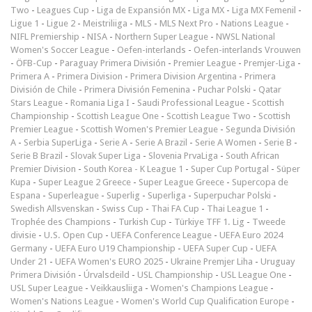
Two
-
Leagues Cup
-
Liga de Expansión MX
-
Liga MX
-
Liga MX Femenil
-
Ligue 1
-
Ligue 2
-
Meistriliiga
-
MLS
-
MLS Next Pro
-
Nations League
-
NIFL Premiership
-
NISA
-
Northern Super League
-
NWSL National
Women's Soccer League
-
Oefen-interlands
-
Oefen-interlands Vrouwen
-
ÖFB-Cup
-
Paraguay Primera División
-
Premier League
-
Premjer-Liga
-
Primera A
-
Primera Division
-
Primera Division Argentina
-
Primera
División de Chile
-
Primera División Femenina
-
Puchar Polski
-
Qatar
Stars League
-
Romania Liga I
-
Saudi Professional League
-
Scottish
Championship
-
Scottish League One
-
Scottish League Two
-
Scottish
Premier League
-
Scottish Women's Premier League
-
Segunda División
A
-
Serbia SuperLiga
-
Serie A
-
Serie A Brazil
-
Serie A Women
-
Serie B
-
Serie B Brazil
-
Slovak Super Liga
-
Slovenia PrvaLiga
-
South African
Premier Division
-
South Korea - K League 1
-
Super Cup Portugal
-
Süper
Kupa
-
Super League 2 Greece
-
Super League Greece
-
Supercopa de
Espana
-
Superleague
-
Superlig
-
Superliga
-
Superpuchar Polski
-
Swedish Allsvenskan
-
Swiss Cup
-
Thai FA Cup
-
Thai League 1
-
Trophée des Champions
-
Turkish Cup
-
Türkiye TFF 1. Lig
-
Tweede
divisie
-
U.S. Open Cup
-
UEFA Conference League
-
UEFA Euro 2024
Germany
-
UEFA Euro U19 Championship
-
UEFA Super Cup
-
UEFA
Under 21
-
UEFA Women's EURO 2025
-
Ukraine Premjer Liha
-
Uruguay
Primera División
-
Úrvalsdeild
-
USL Championship
-
USL League One
-
USL Super League
-
Veikkausliiga
-
Women's Champions League
-
Women's Nations League
-
Women's World Cup Qualification Europe
-