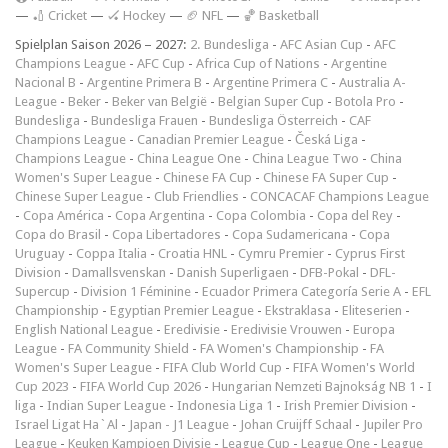
—
🏏 Cricket
—
🏑 Hockey
—
🏈 NFL
—
🏀 Basketball
Spielplan Saison 2026 – 2027:
2. Bundesliga
-
AFC Asian Cup
-
AFC
Champions League
-
AFC Cup
-
Africa Cup of Nations
-
Argentine
Nacional B
-
Argentine Primera B
-
Argentine Primera C
-
Australia A-
League
-
Beker
-
Beker van België
-
Belgian Super Cup
-
Botola Pro
-
Bundesliga
-
Bundesliga Frauen
-
Bundesliga Österreich
-
CAF
Champions League
-
Canadian Premier League
-
Česká Liga
-
Champions League
-
China League One
-
China League Two
-
China
Women's Super League
-
Chinese FA Cup
-
Chinese FA Super Cup
-
Chinese Super League
-
Club Friendlies
-
CONCACAF Champions League
-
Copa América
-
Copa Argentina
-
Copa Colombia
-
Copa del Rey
-
Copa do Brasil
-
Copa Libertadores
-
Copa Sudamericana
-
Copa
Uruguay
-
Coppa Italia
-
Croatia HNL
-
Cymru Premier
-
Cyprus First
Division
-
Damallsvenskan
-
Danish Superligaen
-
DFB-Pokal
-
DFL-
Supercup
-
Division 1 Féminine
-
Ecuador Primera Categoría Serie A
-
EFL
Championship
-
Egyptian Premier League
-
Ekstraklasa
-
Eliteserien
-
English National League
-
Eredivisie
-
Eredivisie Vrouwen
-
Europa
League
-
FA Community Shield
-
FA Women's Championship
-
FA
Women's Super League
-
FIFA Club World Cup
-
FIFA Women's World
Cup 2023
-
FIFA World Cup 2026
-
Hungarian Nemzeti Bajnokság NB 1
-
I
liga
-
Indian Super League
-
Indonesia Liga 1
-
Irish Premier Division
-
Israel Ligat Ha`Al
-
Japan - J1 League
-
Johan Cruijff Schaal
-
Jupiler Pro
League
-
Keuken Kampioen Divisie
-
League Cup
-
League One
-
League