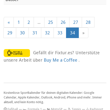
«
1
2
...
25
26
27
28
29
30
31
32
33
34
»
Gefällt dir Fixtur.es? Unterstütze
unsere Arbeit über
Buy Me a Coffee
.
Kostenlose Sportkalender für deinen digitalen Kalender: Google
Calendar, Apple Kalender, Outlook, Android, iPhone und mehr. Immer
aktuell, und kein Konto nötig.
F
ußball
—
🏎️ Formula 1
—
🏍 MotoGP
—
🎾 Tennis
—
🚴 Radsport