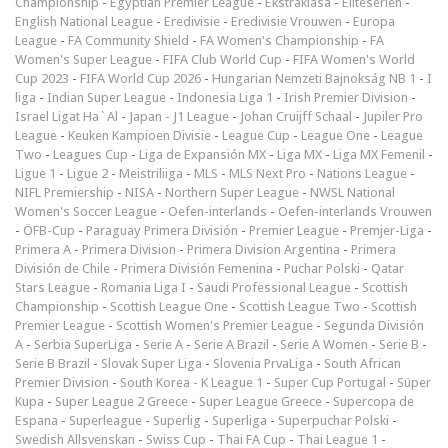
Championship
-
Egyptian Premier League
-
Ekstraklasa
-
Eliteserien
-
English National League
-
Eredivisie
-
Eredivisie Vrouwen
-
Europa
League
-
FA Community Shield
-
FA Women's Championship
-
FA
Women's Super League
-
FIFA Club World Cup
-
FIFA Women's World
Cup 2023
-
FIFA World Cup 2026
-
Hungarian Nemzeti Bajnokság NB 1
-
I
liga
-
Indian Super League
-
Indonesia Liga 1
-
Irish Premier Division
-
Israel Ligat Ha`Al
-
Japan - J1 League
-
Johan Cruijff Schaal
-
Jupiler Pro
League
-
Keuken Kampioen Divisie
-
League Cup
-
League One
-
League
Two
-
Leagues Cup
-
Liga de Expansión MX
-
Liga MX
-
Liga MX Femenil
-
Ligue 1
-
Ligue 2
-
Meistriliiga
-
MLS
-
MLS Next Pro
-
Nations League
-
NIFL Premiership
-
NISA
-
Northern Super League
-
NWSL National
Women's Soccer League
-
Oefen-interlands
-
Oefen-interlands Vrouwen
-
ÖFB-Cup
-
Paraguay Primera División
-
Premier League
-
Premjer-Liga
-
Primera A
-
Primera Division
-
Primera Division Argentina
-
Primera
División de Chile
-
Primera División Femenina
-
Puchar Polski
-
Qatar
Stars League
-
Romania Liga I
-
Saudi Professional League
-
Scottish
Championship
-
Scottish League One
-
Scottish League Two
-
Scottish
Premier League
-
Scottish Women's Premier League
-
Segunda División
A
-
Serbia SuperLiga
-
Serie A
-
Serie A Brazil
-
Serie A Women
-
Serie B
-
Serie B Brazil
-
Slovak Super Liga
-
Slovenia PrvaLiga
-
South African
Premier Division
-
South Korea - K League 1
-
Super Cup Portugal
-
Süper
Kupa
-
Super League 2 Greece
-
Super League Greece
-
Supercopa de
Espana
-
Superleague
-
Superlig
-
Superliga
-
Superpuchar Polski
-
Swedish Allsvenskan
-
Swiss Cup
-
Thai FA Cup
-
Thai League 1
-