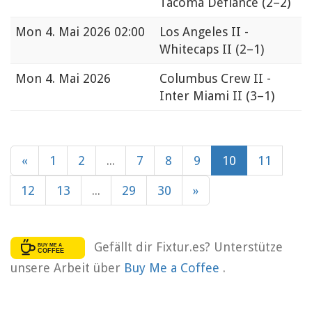
Tacoma Defiance
(2–2)
Mon
4. Mai 2026 02:00
Los Angeles II -
Whitecaps II
(2–1)
Mon
4. Mai 2026
Columbus Crew II -
Inter Miami II
(3–1)
«
1
2
...
7
8
9
10
11
12
13
...
29
30
»
Gefällt dir Fixtur.es? Unterstütze
unsere Arbeit über
Buy Me a Coffee
.