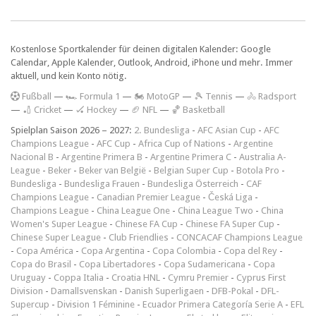
Kostenlose Sportkalender für deinen digitalen Kalender: Google
Calendar, Apple Kalender, Outlook, Android, iPhone und mehr. Immer
aktuell, und kein Konto nötig.
F
ußball
—
🏎️ Formula 1
—
🏍 MotoGP
—
🎾 Tennis
—
🚴 Radsport
—
🏏 Cricket
—
🏑 Hockey
—
🏈 NFL
—
🏀 Basketball
Spielplan Saison 2026 – 2027:
2. Bundesliga
-
AFC Asian Cup
-
AFC
Champions League
-
AFC Cup
-
Africa Cup of Nations
-
Argentine
Nacional B
-
Argentine Primera B
-
Argentine Primera C
-
Australia A-
League
-
Beker
-
Beker van België
-
Belgian Super Cup
-
Botola Pro
-
Bundesliga
-
Bundesliga Frauen
-
Bundesliga Österreich
-
CAF
Champions League
-
Canadian Premier League
-
Česká Liga
-
Champions League
-
China League One
-
China League Two
-
China
Women's Super League
-
Chinese FA Cup
-
Chinese FA Super Cup
-
Chinese Super League
-
Club Friendlies
-
CONCACAF Champions League
-
Copa América
-
Copa Argentina
-
Copa Colombia
-
Copa del Rey
-
Copa do Brasil
-
Copa Libertadores
-
Copa Sudamericana
-
Copa
Uruguay
-
Coppa Italia
-
Croatia HNL
-
Cymru Premier
-
Cyprus First
Division
-
Damallsvenskan
-
Danish Superligaen
-
DFB-Pokal
-
DFL-
Supercup
-
Division 1 Féminine
-
Ecuador Primera Categoría Serie A
-
EFL