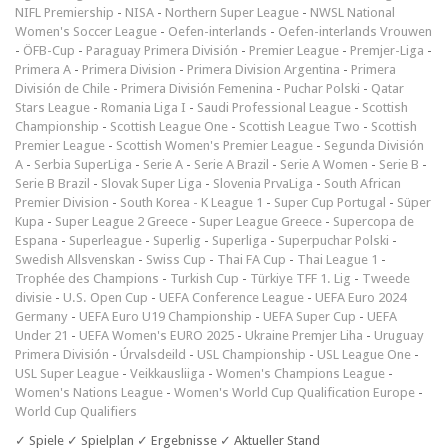
NIFL Premiership
-
NISA
-
Northern Super League
-
NWSL National
Women's Soccer League
-
Oefen-interlands
-
Oefen-interlands Vrouwen
-
ÖFB-Cup
-
Paraguay Primera División
-
Premier League
-
Premjer-Liga
-
Primera A
-
Primera Division
-
Primera Division Argentina
-
Primera
División de Chile
-
Primera División Femenina
-
Puchar Polski
-
Qatar
Stars League
-
Romania Liga I
-
Saudi Professional League
-
Scottish
Championship
-
Scottish League One
-
Scottish League Two
-
Scottish
Premier League
-
Scottish Women's Premier League
-
Segunda División
A
-
Serbia SuperLiga
-
Serie A
-
Serie A Brazil
-
Serie A Women
-
Serie B
-
Serie B Brazil
-
Slovak Super Liga
-
Slovenia PrvaLiga
-
South African
Premier Division
-
South Korea - K League 1
-
Super Cup Portugal
-
Süper
Kupa
-
Super League 2 Greece
-
Super League Greece
-
Supercopa de
Espana
-
Superleague
-
Superlig
-
Superliga
-
Superpuchar Polski
-
Swedish Allsvenskan
-
Swiss Cup
-
Thai FA Cup
-
Thai League 1
-
Trophée des Champions
-
Turkish Cup
-
Türkiye TFF 1. Lig
-
Tweede
divisie
-
U.S. Open Cup
-
UEFA Conference League
-
UEFA Euro 2024
Germany
-
UEFA Euro U19 Championship
-
UEFA Super Cup
-
UEFA
Under 21
-
UEFA Women's EURO 2025
-
Ukraine Premjer Liha
-
Uruguay
Primera División
-
Úrvalsdeild
-
USL Championship
-
USL League One
-
USL Super League
-
Veikkausliiga
-
Women's Champions League
-
Women's Nations League
-
Women's World Cup Qualification Europe
-
World Cup Qualifiers
✓ Spiele ✓ Spielplan ✓ Ergebnisse ✓ Aktueller Stand