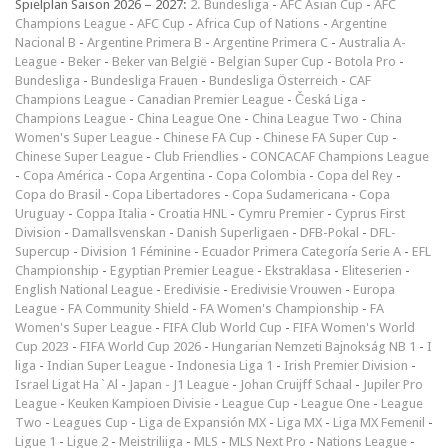
Spielplan Saison 2026 – 2027:
2. Bundesliga
-
AFC Asian Cup
-
AFC
Champions League
-
AFC Cup
-
Africa Cup of Nations
-
Argentine
Nacional B
-
Argentine Primera B
-
Argentine Primera C
-
Australia A-
League
-
Beker
-
Beker van België
-
Belgian Super Cup
-
Botola Pro
-
Bundesliga
-
Bundesliga Frauen
-
Bundesliga Österreich
-
CAF
Champions League
-
Canadian Premier League
-
Česká Liga
-
Champions League
-
China League One
-
China League Two
-
China
Women's Super League
-
Chinese FA Cup
-
Chinese FA Super Cup
-
Chinese Super League
-
Club Friendlies
-
CONCACAF Champions League
-
Copa América
-
Copa Argentina
-
Copa Colombia
-
Copa del Rey
-
Copa do Brasil
-
Copa Libertadores
-
Copa Sudamericana
-
Copa
Uruguay
-
Coppa Italia
-
Croatia HNL
-
Cymru Premier
-
Cyprus First
Division
-
Damallsvenskan
-
Danish Superligaen
-
DFB-Pokal
-
DFL-
Supercup
-
Division 1 Féminine
-
Ecuador Primera Categoría Serie A
-
EFL
Championship
-
Egyptian Premier League
-
Ekstraklasa
-
Eliteserien
-
English National League
-
Eredivisie
-
Eredivisie Vrouwen
-
Europa
League
-
FA Community Shield
-
FA Women's Championship
-
FA
Women's Super League
-
FIFA Club World Cup
-
FIFA Women's World
Cup 2023
-
FIFA World Cup 2026
-
Hungarian Nemzeti Bajnokság NB 1
-
I
liga
-
Indian Super League
-
Indonesia Liga 1
-
Irish Premier Division
-
Israel Ligat Ha`Al
-
Japan - J1 League
-
Johan Cruijff Schaal
-
Jupiler Pro
League
-
Keuken Kampioen Divisie
-
League Cup
-
League One
-
League
Two
-
Leagues Cup
-
Liga de Expansión MX
-
Liga MX
-
Liga MX Femenil
-
Ligue 1
-
Ligue 2
-
Meistriliiga
-
MLS
-
MLS Next Pro
-
Nations League
-