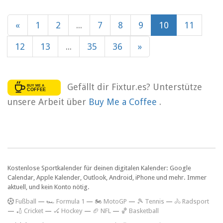
«
1
2
...
7
8
9
10
11
12
13
...
35
36
»
Gefällt dir Fixtur.es? Unterstütze
unsere Arbeit über
Buy Me a Coffee
.
Kostenlose Sportkalender für deinen digitalen Kalender: Google
Calendar, Apple Kalender, Outlook, Android, iPhone und mehr. Immer
aktuell, und kein Konto nötig.
F
ußball
—
🏎️ Formula 1
—
🏍 MotoGP
—
🎾 Tennis
—
🚴 Radsport
—
🏏 Cricket
—
🏑 Hockey
—
🏈 NFL
—
🏀 Basketball