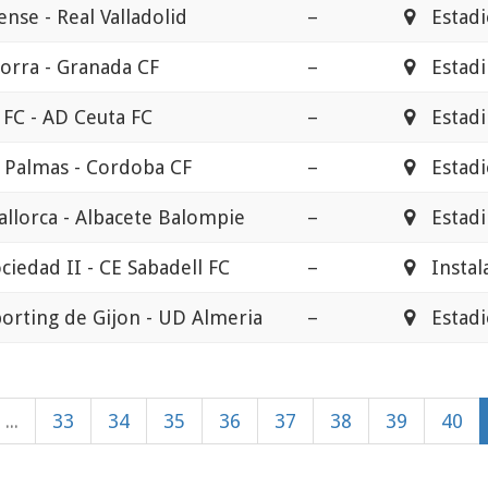
nse - Real Valladolid
–
Estadio
orra - Granada CF
–
Estadi 
 FC - AD Ceuta FC
–
Estadi 
 Palmas - Cordoba CF
–
Estadio
allorca - Albacete Balompie
–
Estadi 
ciedad II - CE Sabadell FC
–
Instala
porting de Gijon - UD Almeria
–
Estadio
...
33
34
35
36
37
38
39
40