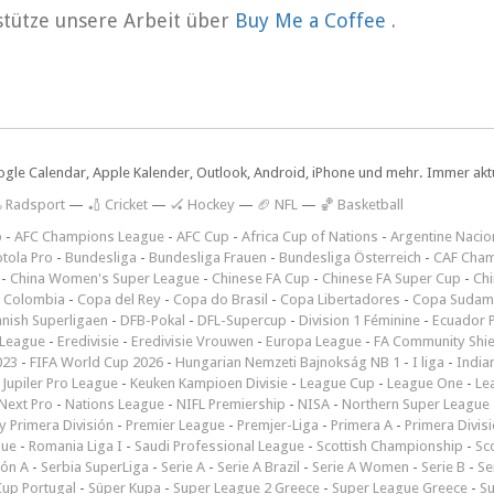
rstütze unsere Arbeit über
Buy Me a Coffee
.
ogle Calendar, Apple Kalender, Outlook, Android, iPhone und mehr. Immer aktue
 Radsport
—
🏏 Cricket
—
🏑 Hockey
—
🏈 NFL
—
🏀 Basketball
p
-
AFC Champions League
-
AFC Cup
-
Africa Cup of Nations
-
Argentine Nacio
tola Pro
-
Bundesliga
-
Bundesliga Frauen
-
Bundesliga Österreich
-
CAF Cham
-
China Women's Super League
-
Chinese FA Cup
-
Chinese FA Super Cup
-
Ch
 Colombia
-
Copa del Rey
-
Copa do Brasil
-
Copa Libertadores
-
Copa Sudam
nish Superligaen
-
DFB-Pokal
-
DFL-Supercup
-
Division 1 Féminine
-
Ecuador P
 League
-
Eredivisie
-
Eredivisie Vrouwen
-
Europa League
-
FA Community Shie
023
-
FIFA World Cup 2026
-
Hungarian Nemzeti Bajnokság NB 1
-
I liga
-
India
-
Jupiler Pro League
-
Keuken Kampioen Divisie
-
League Cup
-
League One
-
Le
Next Pro
-
Nations League
-
NIFL Premiership
-
NISA
-
Northern Super League
 Primera División
-
Premier League
-
Premjer-Liga
-
Primera A
-
Primera Divis
gue
-
Romania Liga I
-
Saudi Professional League
-
Scottish Championship
-
Sc
ión A
-
Serbia SuperLiga
-
Serie A
-
Serie A Brazil
-
Serie A Women
-
Serie B
-
Se
Cup Portugal
-
Süper Kupa
-
Super League 2 Greece
-
Super League Greece
-
S