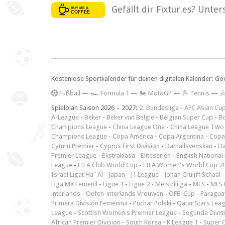
Gefällt dir Fixtur.es? Unte
Kostenlose Sportkalender für deinen digitalen Kalender: Go
F
ußball
—
🏎️ Formula 1
—
🏍 MotoGP
—
🎾 Tennis
—

Spielplan Saison 2026 – 2027:
2. Bundesliga
-
AFC Asian Cu
A-League
-
Beker
-
Beker van België
-
Belgian Super Cup
-
Bo
Champions League
-
China League One
-
China League Two
Champions League
-
Copa América
-
Copa Argentina
-
Copa
Cymru Premier
-
Cyprus First Division
-
Damallsvenskan
-
Da
Premier League
-
Ekstraklasa
-
Eliteserien
-
English National
League
-
FIFA Club World Cup
-
FIFA Women's World Cup 2
Israel Ligat Ha`Al
-
Japan - J1 League
-
Johan Cruijff Schaal
Liga MX Femenil
-
Ligue 1
-
Ligue 2
-
Meistriliiga
-
MLS
-
MLS 
interlands
-
Oefen-interlands Vrouwen
-
ÖFB-Cup
-
Paraguay
Primera División Femenina
-
Puchar Polski
-
Qatar Stars Lea
League
-
Scottish Women's Premier League
-
Segunda Divis
African Premier Division
-
South Korea - K League 1
-
Super 