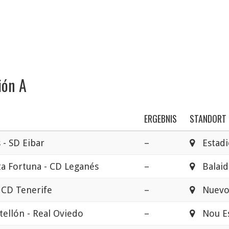
ión A
ERGEBNIS
STANDORT
 - SD Eibar
–
Estadio
ta Fortuna - CD Leganés
–
Balaid
- CD Tenerife
–
Nuevo 
tellón - Real Oviedo
–
Nou Est