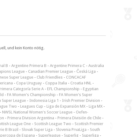
ll, und kein Konto nötig.
nal B
-
Argentine Primera B
-
Argentine Primera C
-
Australia
pions League
-
Canadian Premier League
-
Česká Liga
-
inese Super League
-
Club Friendlies
-
CONCACAF
ericana
-
Copa Uruguay
-
Coppa Italia
-
Croatia HNL
-
rimera Categoría Serie A
-
EFL Championship
-
Egyptian
ld
-
FA Women's Championship
-
FA Women's Super
n Super League
-
Indonesia Liga 1
-
Irish Premier Division
-
ague Two
-
Leagues Cup
-
Liga de Expansión MX
-
Liga MX
-
-
NWSL National Women's Soccer League
-
Oefen-
ion
-
Primera Division Argentina
-
Primera División de Chile
-
ottish League One
-
Scottish League Two
-
Scottish Premier
rie B Brazil
-
Slovak Super Liga
-
Slovenia PrvaLiga
-
South
upercopa de Espana
-
Superleague
-
Superlig
-
Superliga
-