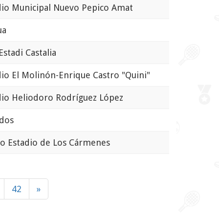
o Municipal Nuevo Pepico Amat
ua
tadi Castalia
o El Molinón-Enrique Castro "Quini"
o Heliodoro Rodríguez López
dos
 Estadio de Los Cármenes
42
»