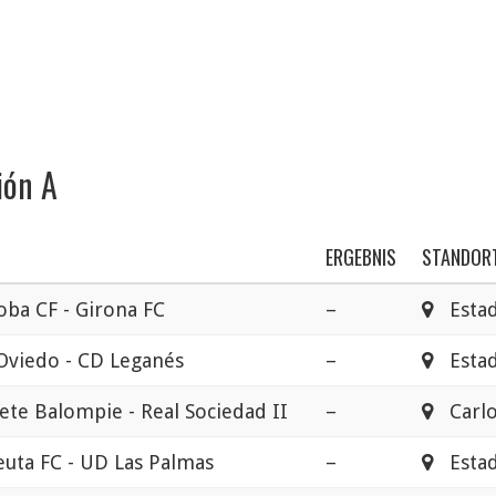
ión A
ERGEBNIS
STANDOR
ba CF - Girona FC
–
Estadi
Oviedo - CD Leganés
–
Estadi
ete Balompie - Real Sociedad II
–
Carlo
uta FC - UD Las Palmas
–
Estad