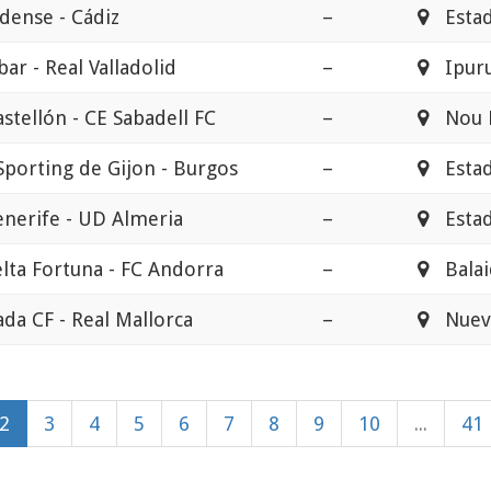
dense - Cádiz
–
Estadi
bar - Real Valladolid
–
Ipur
stellón - CE Sabadell FC
–
Nou Es
Sporting de Gijon - Burgos
–
Estadi
nerife - UD Almeria
–
Estadi
lta Fortuna - FC Andorra
–
Balai
da CF - Real Mallorca
–
Nuevo
2
3
4
5
6
7
8
9
10
...
41