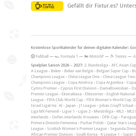
Gefällt dir Fixtur.es? Unte
Kostenlose Sportkalender für deinen digitalen Kalender: Go
F
ußball
—
🏎️ Formula 1
—
🏍 MotoGP
—
🎾 Tennis
—

Spielplan Saison 2026 – 2027:
2. Bundesliga
-
AFC Asian Cu
A-League
-
Beker
-
Beker van België
-
Belgian Super Cup
-
Bo
Champions League
-
China League One
-
China League Two
Champions League
-
Copa América
-
Copa Argentina
-
Copa
Cymru Premier
-
Cyprus First Division
-
Damallsvenskan
-
Da
Premier League
-
Ekstraklasa
-
Eliteserien
-
English National
League
-
FIFA Club World Cup
-
FIFA Women's World Cup 2
Israel Ligat Ha`Al
-
Japan - J1 League
-
Johan Cruijff Schaal
Liga MX Femenil
-
Ligue 1
-
Ligue 2
-
Meistriliiga
-
MLS
-
MLS 
interlands
-
Oefen-interlands Vrouwen
-
ÖFB-Cup
-
Paraguay
Primera División Femenina
-
Puchar Polski
-
Qatar Stars Lea
League
-
Scottish Women's Premier League
-
Segunda Divis
African Premier Division
-
South Korea - K League 1
-
Super 