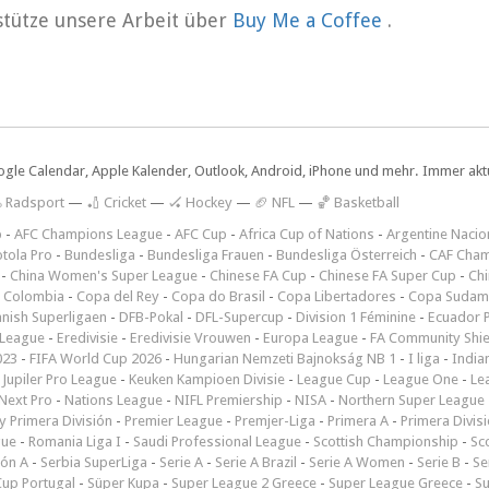
rstütze unsere Arbeit über
Buy Me a Coffee
.
ogle Calendar, Apple Kalender, Outlook, Android, iPhone und mehr. Immer aktue
 Radsport
—
🏏 Cricket
—
🏑 Hockey
—
🏈 NFL
—
🏀 Basketball
p
-
AFC Champions League
-
AFC Cup
-
Africa Cup of Nations
-
Argentine Nacio
tola Pro
-
Bundesliga
-
Bundesliga Frauen
-
Bundesliga Österreich
-
CAF Cham
-
China Women's Super League
-
Chinese FA Cup
-
Chinese FA Super Cup
-
Ch
 Colombia
-
Copa del Rey
-
Copa do Brasil
-
Copa Libertadores
-
Copa Sudam
nish Superligaen
-
DFB-Pokal
-
DFL-Supercup
-
Division 1 Féminine
-
Ecuador P
 League
-
Eredivisie
-
Eredivisie Vrouwen
-
Europa League
-
FA Community Shie
023
-
FIFA World Cup 2026
-
Hungarian Nemzeti Bajnokság NB 1
-
I liga
-
India
-
Jupiler Pro League
-
Keuken Kampioen Divisie
-
League Cup
-
League One
-
Le
Next Pro
-
Nations League
-
NIFL Premiership
-
NISA
-
Northern Super League
 Primera División
-
Premier League
-
Premjer-Liga
-
Primera A
-
Primera Divis
gue
-
Romania Liga I
-
Saudi Professional League
-
Scottish Championship
-
Sc
ión A
-
Serbia SuperLiga
-
Serie A
-
Serie A Brazil
-
Serie A Women
-
Serie B
-
Se
Cup Portugal
-
Süper Kupa
-
Super League 2 Greece
-
Super League Greece
-
S