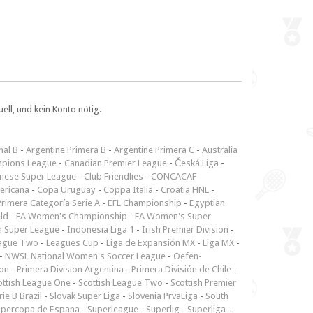
ll, und kein Konto nötig.
nal B
-
Argentine Primera B
-
Argentine Primera C
-
Australia
pions League
-
Canadian Premier League
-
Česká Liga
-
inese Super League
-
Club Friendlies
-
CONCACAF
ericana
-
Copa Uruguay
-
Coppa Italia
-
Croatia HNL
-
rimera Categoría Serie A
-
EFL Championship
-
Egyptian
ld
-
FA Women's Championship
-
FA Women's Super
n Super League
-
Indonesia Liga 1
-
Irish Premier Division
-
ague Two
-
Leagues Cup
-
Liga de Expansión MX
-
Liga MX
-
-
NWSL National Women's Soccer League
-
Oefen-
ion
-
Primera Division Argentina
-
Primera División de Chile
-
ottish League One
-
Scottish League Two
-
Scottish Premier
rie B Brazil
-
Slovak Super Liga
-
Slovenia PrvaLiga
-
South
upercopa de Espana
-
Superleague
-
Superlig
-
Superliga
-