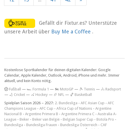
Gefällt dir Fixtur.es? Unterstütze
unsere Arbeit über
Buy Me a Coffee
.
Kostenlose Sportkalender für deinen digitalen Kalender: Google
Calendar, Apple Kalender, Outlook, Android, iPhone und mehr. Immer
aktuell, und kein Konto nötig.
F
ußball
—
🏎️ Formula 1
—
🏍 MotoGP
—
🎾 Tennis
—
🚴 Radsport
—
🏏 Cricket
—
🏑 Hockey
—
🏈 NFL
—
🏀 Basketball
Spielplan Saison 2026 – 2027:
2. Bundesliga
-
AFC Asian Cup
-
AFC
Champions League
-
AFC Cup
-
Africa Cup of Nations
-
Argentine
Nacional B
-
Argentine Primera B
-
Argentine Primera C
-
Australia A-
League
-
Beker
-
Beker van België
-
Belgian Super Cup
-
Botola Pro
-
Bundesliga
-
Bundesliga Frauen
-
Bundesliga Österreich
-
CAF