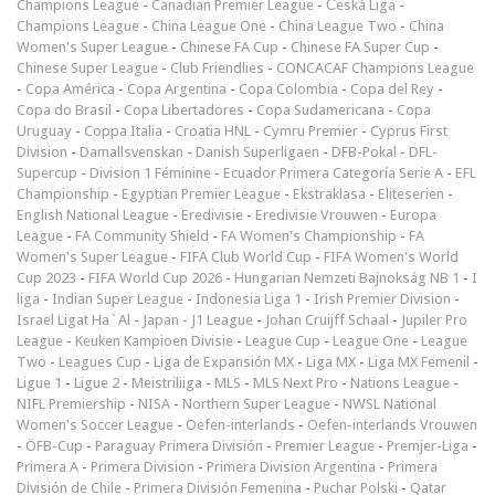
Champions League
-
Canadian Premier League
-
Česká Liga
-
Champions League
-
China League One
-
China League Two
-
China
Women's Super League
-
Chinese FA Cup
-
Chinese FA Super Cup
-
Chinese Super League
-
Club Friendlies
-
CONCACAF Champions League
-
Copa América
-
Copa Argentina
-
Copa Colombia
-
Copa del Rey
-
Copa do Brasil
-
Copa Libertadores
-
Copa Sudamericana
-
Copa
Uruguay
-
Coppa Italia
-
Croatia HNL
-
Cymru Premier
-
Cyprus First
Division
-
Damallsvenskan
-
Danish Superligaen
-
DFB-Pokal
-
DFL-
Supercup
-
Division 1 Féminine
-
Ecuador Primera Categoría Serie A
-
EFL
Championship
-
Egyptian Premier League
-
Ekstraklasa
-
Eliteserien
-
English National League
-
Eredivisie
-
Eredivisie Vrouwen
-
Europa
League
-
FA Community Shield
-
FA Women's Championship
-
FA
Women's Super League
-
FIFA Club World Cup
-
FIFA Women's World
Cup 2023
-
FIFA World Cup 2026
-
Hungarian Nemzeti Bajnokság NB 1
-
I
liga
-
Indian Super League
-
Indonesia Liga 1
-
Irish Premier Division
-
Israel Ligat Ha`Al
-
Japan - J1 League
-
Johan Cruijff Schaal
-
Jupiler Pro
League
-
Keuken Kampioen Divisie
-
League Cup
-
League One
-
League
Two
-
Leagues Cup
-
Liga de Expansión MX
-
Liga MX
-
Liga MX Femenil
-
Ligue 1
-
Ligue 2
-
Meistriliiga
-
MLS
-
MLS Next Pro
-
Nations League
-
NIFL Premiership
-
NISA
-
Northern Super League
-
NWSL National
Women's Soccer League
-
Oefen-interlands
-
Oefen-interlands Vrouwen
-
ÖFB-Cup
-
Paraguay Primera División
-
Premier League
-
Premjer-Liga
-
Primera A
-
Primera Division
-
Primera Division Argentina
-
Primera
División de Chile
-
Primera División Femenina
-
Puchar Polski
-
Qatar