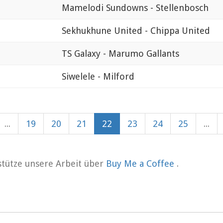
Mamelodi Sundowns - Stellenbosch
Sekhukhune United - Chippa United
TS Galaxy - Marumo Gallants
Siwelele - Milford
...
19
20
21
22
23
24
25
...
rstütze unsere Arbeit über
Buy Me a Coffee
.