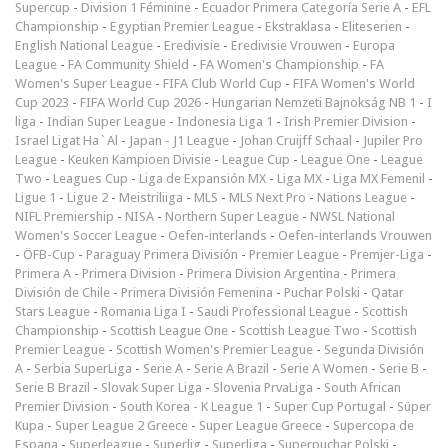
Supercup
-
Division 1 Féminine
-
Ecuador Primera Categoría Serie A
-
EFL
Championship
-
Egyptian Premier League
-
Ekstraklasa
-
Eliteserien
-
English National League
-
Eredivisie
-
Eredivisie Vrouwen
-
Europa
League
-
FA Community Shield
-
FA Women's Championship
-
FA
Women's Super League
-
FIFA Club World Cup
-
FIFA Women's World
Cup 2023
-
FIFA World Cup 2026
-
Hungarian Nemzeti Bajnokság NB 1
-
I
liga
-
Indian Super League
-
Indonesia Liga 1
-
Irish Premier Division
-
Israel Ligat Ha`Al
-
Japan - J1 League
-
Johan Cruijff Schaal
-
Jupiler Pro
League
-
Keuken Kampioen Divisie
-
League Cup
-
League One
-
League
Two
-
Leagues Cup
-
Liga de Expansión MX
-
Liga MX
-
Liga MX Femenil
-
Ligue 1
-
Ligue 2
-
Meistriliiga
-
MLS
-
MLS Next Pro
-
Nations League
-
NIFL Premiership
-
NISA
-
Northern Super League
-
NWSL National
Women's Soccer League
-
Oefen-interlands
-
Oefen-interlands Vrouwen
-
ÖFB-Cup
-
Paraguay Primera División
-
Premier League
-
Premjer-Liga
-
Primera A
-
Primera Division
-
Primera Division Argentina
-
Primera
División de Chile
-
Primera División Femenina
-
Puchar Polski
-
Qatar
Stars League
-
Romania Liga I
-
Saudi Professional League
-
Scottish
Championship
-
Scottish League One
-
Scottish League Two
-
Scottish
Premier League
-
Scottish Women's Premier League
-
Segunda División
A
-
Serbia SuperLiga
-
Serie A
-
Serie A Brazil
-
Serie A Women
-
Serie B
-
Serie B Brazil
-
Slovak Super Liga
-
Slovenia PrvaLiga
-
South African
Premier Division
-
South Korea - K League 1
-
Super Cup Portugal
-
Süper
Kupa
-
Super League 2 Greece
-
Super League Greece
-
Supercopa de
Espana
-
Superleague
-
Superlig
-
Superliga
-
Superpuchar Polski
-