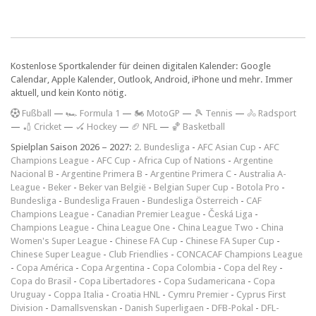
Kostenlose Sportkalender für deinen digitalen Kalender: Google
Calendar, Apple Kalender, Outlook, Android, iPhone und mehr. Immer
aktuell, und kein Konto nötig.
F
ußball
—
🏎️ Formula 1
—
🏍 MotoGP
—
🎾 Tennis
—
🚴 Radsport
—
🏏 Cricket
—
🏑 Hockey
—
🏈 NFL
—
🏀 Basketball
Spielplan Saison 2026 – 2027:
2. Bundesliga
-
AFC Asian Cup
-
AFC
Champions League
-
AFC Cup
-
Africa Cup of Nations
-
Argentine
Nacional B
-
Argentine Primera B
-
Argentine Primera C
-
Australia A-
League
-
Beker
-
Beker van België
-
Belgian Super Cup
-
Botola Pro
-
Bundesliga
-
Bundesliga Frauen
-
Bundesliga Österreich
-
CAF
Champions League
-
Canadian Premier League
-
Česká Liga
-
Champions League
-
China League One
-
China League Two
-
China
Women's Super League
-
Chinese FA Cup
-
Chinese FA Super Cup
-
Chinese Super League
-
Club Friendlies
-
CONCACAF Champions League
-
Copa América
-
Copa Argentina
-
Copa Colombia
-
Copa del Rey
-
Copa do Brasil
-
Copa Libertadores
-
Copa Sudamericana
-
Copa
Uruguay
-
Coppa Italia
-
Croatia HNL
-
Cymru Premier
-
Cyprus First
Division
-
Damallsvenskan
-
Danish Superligaen
-
DFB-Pokal
-
DFL-