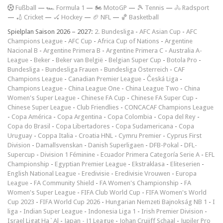
F
ußball
—
🏎️ Formula 1
—
🏍 MotoGP
—
🎾 Tennis
—
🚴 Radsport
—
🏏 Cricket
—
🏑 Hockey
—
🏈 NFL
—
🏀 Basketball
Spielplan Saison 2026 – 2027:
2. Bundesliga
-
AFC Asian Cup
-
AFC
Champions League
-
AFC Cup
-
Africa Cup of Nations
-
Argentine
Nacional B
-
Argentine Primera B
-
Argentine Primera C
-
Australia A-
League
-
Beker
-
Beker van België
-
Belgian Super Cup
-
Botola Pro
-
Bundesliga
-
Bundesliga Frauen
-
Bundesliga Österreich
-
CAF
Champions League
-
Canadian Premier League
-
Česká Liga
-
Champions League
-
China League One
-
China League Two
-
China
Women's Super League
-
Chinese FA Cup
-
Chinese FA Super Cup
-
Chinese Super League
-
Club Friendlies
-
CONCACAF Champions League
-
Copa América
-
Copa Argentina
-
Copa Colombia
-
Copa del Rey
-
Copa do Brasil
-
Copa Libertadores
-
Copa Sudamericana
-
Copa
Uruguay
-
Coppa Italia
-
Croatia HNL
-
Cymru Premier
-
Cyprus First
Division
-
Damallsvenskan
-
Danish Superligaen
-
DFB-Pokal
-
DFL-
Supercup
-
Division 1 Féminine
-
Ecuador Primera Categoría Serie A
-
EFL
Championship
-
Egyptian Premier League
-
Ekstraklasa
-
Eliteserien
-
English National League
-
Eredivisie
-
Eredivisie Vrouwen
-
Europa
League
-
FA Community Shield
-
FA Women's Championship
-
FA
Women's Super League
-
FIFA Club World Cup
-
FIFA Women's World
Cup 2023
-
FIFA World Cup 2026
-
Hungarian Nemzeti Bajnokság NB 1
-
I
liga
-
Indian Super League
-
Indonesia Liga 1
-
Irish Premier Division
-
Israel Ligat Ha`Al
-
Japan - J1 League
-
Johan Cruijff Schaal
-
Jupiler Pro