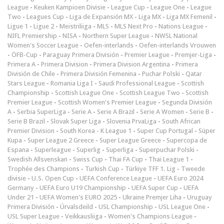
League
-
Keuken Kampioen Divisie
-
League Cup
-
League One
-
League
Two
-
Leagues Cup
-
Liga de Expansión MX
-
Liga MX
-
Liga MX Femenil
-
Ligue 1
-
Ligue 2
-
Meistriliiga
-
MLS
-
MLS Next Pro
-
Nations League
-
NIFL Premiership
-
NISA
-
Northern Super League
-
NWSL National
Women's Soccer League
-
Oefen-interlands
-
Oefen-interlands Vrouwen
-
ÖFB-Cup
-
Paraguay Primera División
-
Premier League
-
Premjer-Liga
-
Primera A
-
Primera Division
-
Primera Division Argentina
-
Primera
División de Chile
-
Primera División Femenina
-
Puchar Polski
-
Qatar
Stars League
-
Romania Liga I
-
Saudi Professional League
-
Scottish
Championship
-
Scottish League One
-
Scottish League Two
-
Scottish
Premier League
-
Scottish Women's Premier League
-
Segunda División
A
-
Serbia SuperLiga
-
Serie A
-
Serie A Brazil
-
Serie A Women
-
Serie B
-
Serie B Brazil
-
Slovak Super Liga
-
Slovenia PrvaLiga
-
South African
Premier Division
-
South Korea - K League 1
-
Super Cup Portugal
-
Süper
Kupa
-
Super League 2 Greece
-
Super League Greece
-
Supercopa de
Espana
-
Superleague
-
Superlig
-
Superliga
-
Superpuchar Polski
-
Swedish Allsvenskan
-
Swiss Cup
-
Thai FA Cup
-
Thai League 1
-
Trophée des Champions
-
Turkish Cup
-
Türkiye TFF 1. Lig
-
Tweede
divisie
-
U.S. Open Cup
-
UEFA Conference League
-
UEFA Euro 2024
Germany
-
UEFA Euro U19 Championship
-
UEFA Super Cup
-
UEFA
Under 21
-
UEFA Women's EURO 2025
-
Ukraine Premjer Liha
-
Uruguay
Primera División
-
Úrvalsdeild
-
USL Championship
-
USL League One
-
USL Super League
-
Veikkausliiga
-
Women's Champions League
-