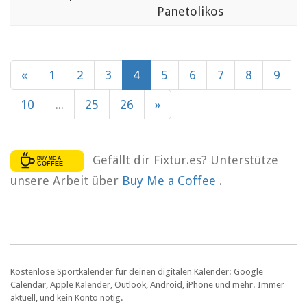
Panetolikos
«
1
2
3
4
5
6
7
8
9
10
...
25
26
»
Gefällt dir Fixtur.es? Unterstütze
unsere Arbeit über
Buy Me a Coffee
.
Kostenlose Sportkalender für deinen digitalen Kalender: Google
Calendar, Apple Kalender, Outlook, Android, iPhone und mehr. Immer
aktuell, und kein Konto nötig.