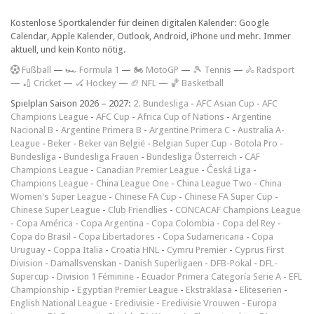
Kostenlose Sportkalender für deinen digitalen Kalender: Google
Calendar, Apple Kalender, Outlook, Android, iPhone und mehr. Immer
aktuell, und kein Konto nötig.
F
ußball
—
🏎️ Formula 1
—
🏍 MotoGP
—
🎾 Tennis
—
🚴 Radsport
—
🏏 Cricket
—
🏑 Hockey
—
🏈 NFL
—
🏀 Basketball
Spielplan Saison 2026 – 2027:
2. Bundesliga
-
AFC Asian Cup
-
AFC
Champions League
-
AFC Cup
-
Africa Cup of Nations
-
Argentine
Nacional B
-
Argentine Primera B
-
Argentine Primera C
-
Australia A-
League
-
Beker
-
Beker van België
-
Belgian Super Cup
-
Botola Pro
-
Bundesliga
-
Bundesliga Frauen
-
Bundesliga Österreich
-
CAF
Champions League
-
Canadian Premier League
-
Česká Liga
-
Champions League
-
China League One
-
China League Two
-
China
Women's Super League
-
Chinese FA Cup
-
Chinese FA Super Cup
-
Chinese Super League
-
Club Friendlies
-
CONCACAF Champions League
-
Copa América
-
Copa Argentina
-
Copa Colombia
-
Copa del Rey
-
Copa do Brasil
-
Copa Libertadores
-
Copa Sudamericana
-
Copa
Uruguay
-
Coppa Italia
-
Croatia HNL
-
Cymru Premier
-
Cyprus First
Division
-
Damallsvenskan
-
Danish Superligaen
-
DFB-Pokal
-
DFL-
Supercup
-
Division 1 Féminine
-
Ecuador Primera Categoría Serie A
-
EFL
Championship
-
Egyptian Premier League
-
Ekstraklasa
-
Eliteserien
-
English National League
-
Eredivisie
-
Eredivisie Vrouwen
-
Europa