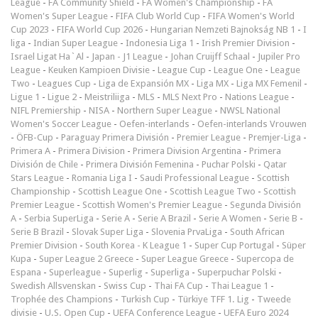
League
-
FA Community Shield
-
FA Women's Championship
-
FA
Women's Super League
-
FIFA Club World Cup
-
FIFA Women's World
Cup 2023
-
FIFA World Cup 2026
-
Hungarian Nemzeti Bajnokság NB 1
-
I
liga
-
Indian Super League
-
Indonesia Liga 1
-
Irish Premier Division
-
Israel Ligat Ha`Al
-
Japan - J1 League
-
Johan Cruijff Schaal
-
Jupiler Pro
League
-
Keuken Kampioen Divisie
-
League Cup
-
League One
-
League
Two
-
Leagues Cup
-
Liga de Expansión MX
-
Liga MX
-
Liga MX Femenil
-
Ligue 1
-
Ligue 2
-
Meistriliiga
-
MLS
-
MLS Next Pro
-
Nations League
-
NIFL Premiership
-
NISA
-
Northern Super League
-
NWSL National
Women's Soccer League
-
Oefen-interlands
-
Oefen-interlands Vrouwen
-
ÖFB-Cup
-
Paraguay Primera División
-
Premier League
-
Premjer-Liga
-
Primera A
-
Primera Division
-
Primera Division Argentina
-
Primera
División de Chile
-
Primera División Femenina
-
Puchar Polski
-
Qatar
Stars League
-
Romania Liga I
-
Saudi Professional League
-
Scottish
Championship
-
Scottish League One
-
Scottish League Two
-
Scottish
Premier League
-
Scottish Women's Premier League
-
Segunda División
A
-
Serbia SuperLiga
-
Serie A
-
Serie A Brazil
-
Serie A Women
-
Serie B
-
Serie B Brazil
-
Slovak Super Liga
-
Slovenia PrvaLiga
-
South African
Premier Division
-
South Korea - K League 1
-
Super Cup Portugal
-
Süper
Kupa
-
Super League 2 Greece
-
Super League Greece
-
Supercopa de
Espana
-
Superleague
-
Superlig
-
Superliga
-
Superpuchar Polski
-
Swedish Allsvenskan
-
Swiss Cup
-
Thai FA Cup
-
Thai League 1
-
Trophée des Champions
-
Turkish Cup
-
Türkiye TFF 1. Lig
-
Tweede
divisie
-
U.S. Open Cup
-
UEFA Conference League
-
UEFA Euro 2024