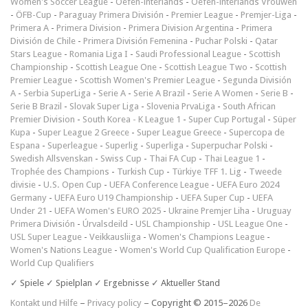
Women's Soccer League
-
Oefen-interlands
-
Oefen-interlands Vrouwen
-
ÖFB-Cup
-
Paraguay Primera División
-
Premier League
-
Premjer-Liga
-
Primera A
-
Primera Division
-
Primera Division Argentina
-
Primera
División de Chile
-
Primera División Femenina
-
Puchar Polski
-
Qatar
Stars League
-
Romania Liga I
-
Saudi Professional League
-
Scottish
Championship
-
Scottish League One
-
Scottish League Two
-
Scottish
Premier League
-
Scottish Women's Premier League
-
Segunda División
A
-
Serbia SuperLiga
-
Serie A
-
Serie A Brazil
-
Serie A Women
-
Serie B
-
Serie B Brazil
-
Slovak Super Liga
-
Slovenia PrvaLiga
-
South African
Premier Division
-
South Korea - K League 1
-
Super Cup Portugal
-
Süper
Kupa
-
Super League 2 Greece
-
Super League Greece
-
Supercopa de
Espana
-
Superleague
-
Superlig
-
Superliga
-
Superpuchar Polski
-
Swedish Allsvenskan
-
Swiss Cup
-
Thai FA Cup
-
Thai League 1
-
Trophée des Champions
-
Turkish Cup
-
Türkiye TFF 1. Lig
-
Tweede
divisie
-
U.S. Open Cup
-
UEFA Conference League
-
UEFA Euro 2024
Germany
-
UEFA Euro U19 Championship
-
UEFA Super Cup
-
UEFA
Under 21
-
UEFA Women's EURO 2025
-
Ukraine Premjer Liha
-
Uruguay
Primera División
-
Úrvalsdeild
-
USL Championship
-
USL League One
-
USL Super League
-
Veikkausliiga
-
Women's Champions League
-
Women's Nations League
-
Women's World Cup Qualification Europe
-
World Cup Qualifiers
✓ Spiele ✓ Spielplan ✓ Ergebnisse ✓ Aktueller Stand
Kontakt und Hilfe
–
Privacy policy
– Copyright © 2015–2026
De