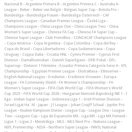
Nacional B
-
Argentine Primera B
-
Argentine Primera C
-
Australia A-
League
-
Beker
-
Beker van België
-
Belgian Super Cup
-
Botola Pro
-
Bundesliga
-
Bundesliga Frauen
-
Bundesliga Österreich
-
CAF
Champions League
-
Canadian Premier League
-
Česká Liga
-
Champions League
-
China League One
-
China League Two
-
China
Women's Super League
-
Chinese FA Cup
-
Chinese FA Super Cup
-
Chinese Super League
-
Club Friendlies
-
CONCACAF Champions League
-
Copa América
-
Copa Argentina
-
Copa Colombia
-
Copa del Rey
-
Copa do Brasil
-
Copa Libertadores
-
Copa Sudamericana
-
Copa
Uruguay
-
Coppa Italia
-
Croatia HNL
-
Cymru Premier
-
Cyprus First
Division
-
Damallsvenskan
-
Danish Superligaen
-
DFB-Pokal
-
DFL-
Supercup
-
Division 1 Féminine
-
Ecuador Primera Categoría Serie A
-
EFL
Championship
-
Egyptian Premier League
-
Ekstraklasa
-
Eliteserien
-
English National League
-
Eredivisie
-
Eredivisie Vrouwen
-
Europa
League
-
FA Community Shield
-
FA Women's Championship
-
FA
Women's Super League
-
FIFA Club World Cup
-
FIFA Women's World
Cup 2023
-
FIFA World Cup 2026
-
Hungarian Nemzeti Bajnokság NB 1
-
I
liga
-
Indian Super League
-
Indonesia Liga 1
-
Irish Premier Division
-
Israel Ligat Ha`Al
-
Japan - J1 League
-
Johan Cruijff Schaal
-
Jupiler Pro
League
-
Keuken Kampioen Divisie
-
League Cup
-
League One
-
League
Two
-
Leagues Cup
-
Liga de Expansión MX
-
Liga MX
-
Liga MX Femenil
-
Ligue 1
-
Ligue 2
-
Meistriliiga
-
MLS
-
MLS Next Pro
-
Nations League
-
NIFL Premiership
-
NISA
-
Northern Super League
-
NWSL National