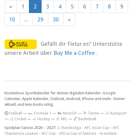
«
1
2
3
4
5
6
7
8
9
10
...
29
30
»
Gefällt dir Fixtur.es? Unterstütze
unsere Arbeit über
Buy Me a Coffee
.
Kostenlose Sportkalender für deinen digitalen Kalender: Google
Calendar, Apple Kalender, Outlook, Android, iPhone und mehr. Immer
aktuell, und kein Konto nötig.
F
ußball
—
🏎️ Formula 1
—
🏍 MotoGP
—
🎾 Tennis
—
🚴 Radsport
—
🏏 Cricket
—
🏑 Hockey
—
🏈 NFL
—
🏀 Basketball
Spielplan Saison 2026 – 2027:
2. Bundesliga
-
AFC Asian Cup
-
AFC
Champions League
-
AFC Cup
-
Africa Cup of Nations
-
Argentine