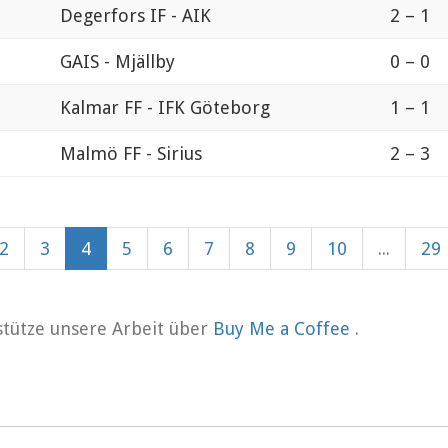
Degerfors IF - AIK
2 – 1
GAIS - Mjällby
0 – 0
Kalmar FF - IFK Göteborg
1 – 1
Malmö FF - Sirius
2 – 3
2
3
4
5
6
7
8
9
10
...
29
rstütze unsere Arbeit über
Buy Me a Coffee
.