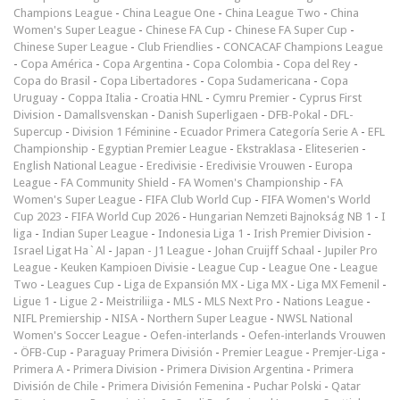
Champions League
-
China League One
-
China League Two
-
China
Women's Super League
-
Chinese FA Cup
-
Chinese FA Super Cup
-
Chinese Super League
-
Club Friendlies
-
CONCACAF Champions League
-
Copa América
-
Copa Argentina
-
Copa Colombia
-
Copa del Rey
-
Copa do Brasil
-
Copa Libertadores
-
Copa Sudamericana
-
Copa
Uruguay
-
Coppa Italia
-
Croatia HNL
-
Cymru Premier
-
Cyprus First
Division
-
Damallsvenskan
-
Danish Superligaen
-
DFB-Pokal
-
DFL-
Supercup
-
Division 1 Féminine
-
Ecuador Primera Categoría Serie A
-
EFL
Championship
-
Egyptian Premier League
-
Ekstraklasa
-
Eliteserien
-
English National League
-
Eredivisie
-
Eredivisie Vrouwen
-
Europa
League
-
FA Community Shield
-
FA Women's Championship
-
FA
Women's Super League
-
FIFA Club World Cup
-
FIFA Women's World
Cup 2023
-
FIFA World Cup 2026
-
Hungarian Nemzeti Bajnokság NB 1
-
I
liga
-
Indian Super League
-
Indonesia Liga 1
-
Irish Premier Division
-
Israel Ligat Ha`Al
-
Japan - J1 League
-
Johan Cruijff Schaal
-
Jupiler Pro
League
-
Keuken Kampioen Divisie
-
League Cup
-
League One
-
League
Two
-
Leagues Cup
-
Liga de Expansión MX
-
Liga MX
-
Liga MX Femenil
-
Ligue 1
-
Ligue 2
-
Meistriliiga
-
MLS
-
MLS Next Pro
-
Nations League
-
NIFL Premiership
-
NISA
-
Northern Super League
-
NWSL National
Women's Soccer League
-
Oefen-interlands
-
Oefen-interlands Vrouwen
-
ÖFB-Cup
-
Paraguay Primera División
-
Premier League
-
Premjer-Liga
-
Primera A
-
Primera Division
-
Primera Division Argentina
-
Primera
División de Chile
-
Primera División Femenina
-
Puchar Polski
-
Qatar