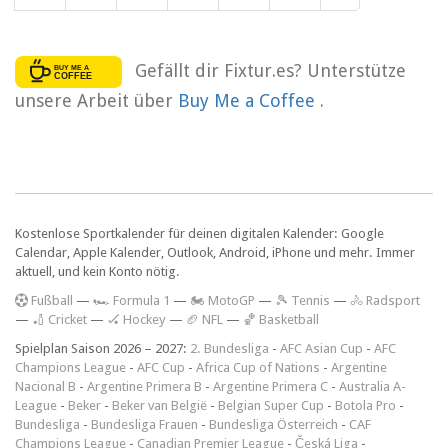
Gefällt dir Fixtur.es? Unterstütze
unsere Arbeit über
Buy Me a Coffee
.
Kostenlose Sportkalender für deinen digitalen Kalender: Google
Calendar, Apple Kalender, Outlook, Android, iPhone und mehr. Immer
aktuell, und kein Konto nötig.
F
ußball
—
🏎️ Formula 1
—
🏍 MotoGP
—
🎾 Tennis
—
🚴 Radsport
—
🏏 Cricket
—
🏑 Hockey
—
🏈 NFL
—
🏀 Basketball
Spielplan Saison 2026 – 2027:
2. Bundesliga
-
AFC Asian Cup
-
AFC
Champions League
-
AFC Cup
-
Africa Cup of Nations
-
Argentine
Nacional B
-
Argentine Primera B
-
Argentine Primera C
-
Australia A-
League
-
Beker
-
Beker van België
-
Belgian Super Cup
-
Botola Pro
-
Bundesliga
-
Bundesliga Frauen
-
Bundesliga Österreich
-
CAF
Champions League
-
Canadian Premier League
-
Česká Liga
-