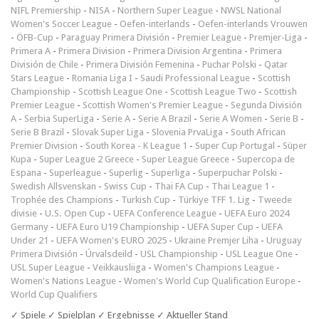
NIFL Premiership
-
NISA
-
Northern Super League
-
NWSL National
Women's Soccer League
-
Oefen-interlands
-
Oefen-interlands Vrouwen
-
ÖFB-Cup
-
Paraguay Primera División
-
Premier League
-
Premjer-Liga
-
Primera A
-
Primera Division
-
Primera Division Argentina
-
Primera
División de Chile
-
Primera División Femenina
-
Puchar Polski
-
Qatar
Stars League
-
Romania Liga I
-
Saudi Professional League
-
Scottish
Championship
-
Scottish League One
-
Scottish League Two
-
Scottish
Premier League
-
Scottish Women's Premier League
-
Segunda División
A
-
Serbia SuperLiga
-
Serie A
-
Serie A Brazil
-
Serie A Women
-
Serie B
-
Serie B Brazil
-
Slovak Super Liga
-
Slovenia PrvaLiga
-
South African
Premier Division
-
South Korea - K League 1
-
Super Cup Portugal
-
Süper
Kupa
-
Super League 2 Greece
-
Super League Greece
-
Supercopa de
Espana
-
Superleague
-
Superlig
-
Superliga
-
Superpuchar Polski
-
Swedish Allsvenskan
-
Swiss Cup
-
Thai FA Cup
-
Thai League 1
-
Trophée des Champions
-
Turkish Cup
-
Türkiye TFF 1. Lig
-
Tweede
divisie
-
U.S. Open Cup
-
UEFA Conference League
-
UEFA Euro 2024
Germany
-
UEFA Euro U19 Championship
-
UEFA Super Cup
-
UEFA
Under 21
-
UEFA Women's EURO 2025
-
Ukraine Premjer Liha
-
Uruguay
Primera División
-
Úrvalsdeild
-
USL Championship
-
USL League One
-
USL Super League
-
Veikkausliiga
-
Women's Champions League
-
Women's Nations League
-
Women's World Cup Qualification Europe
-
World Cup Qualifiers
✓ Spiele ✓ Spielplan ✓ Ergebnisse ✓ Aktueller Stand