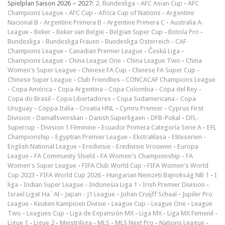
Spielplan Saison 2026 – 2027:
2. Bundesliga
-
AFC Asian Cup
-
AFC
Champions League
-
AFC Cup
-
Africa Cup of Nations
-
Argentine
Nacional B
-
Argentine Primera B
-
Argentine Primera C
-
Australia A-
League
-
Beker
-
Beker van België
-
Belgian Super Cup
-
Botola Pro
-
Bundesliga
-
Bundesliga Frauen
-
Bundesliga Österreich
-
CAF
Champions League
-
Canadian Premier League
-
Česká Liga
-
Champions League
-
China League One
-
China League Two
-
China
Women's Super League
-
Chinese FA Cup
-
Chinese FA Super Cup
-
Chinese Super League
-
Club Friendlies
-
CONCACAF Champions League
-
Copa América
-
Copa Argentina
-
Copa Colombia
-
Copa del Rey
-
Copa do Brasil
-
Copa Libertadores
-
Copa Sudamericana
-
Copa
Uruguay
-
Coppa Italia
-
Croatia HNL
-
Cymru Premier
-
Cyprus First
Division
-
Damallsvenskan
-
Danish Superligaen
-
DFB-Pokal
-
DFL-
Supercup
-
Division 1 Féminine
-
Ecuador Primera Categoría Serie A
-
EFL
Championship
-
Egyptian Premier League
-
Ekstraklasa
-
Eliteserien
-
English National League
-
Eredivisie
-
Eredivisie Vrouwen
-
Europa
League
-
FA Community Shield
-
FA Women's Championship
-
FA
Women's Super League
-
FIFA Club World Cup
-
FIFA Women's World
Cup 2023
-
FIFA World Cup 2026
-
Hungarian Nemzeti Bajnokság NB 1
-
I
liga
-
Indian Super League
-
Indonesia Liga 1
-
Irish Premier Division
-
Israel Ligat Ha`Al
-
Japan - J1 League
-
Johan Cruijff Schaal
-
Jupiler Pro
League
-
Keuken Kampioen Divisie
-
League Cup
-
League One
-
League
Two
-
Leagues Cup
-
Liga de Expansión MX
-
Liga MX
-
Liga MX Femenil
-
Ligue 1
-
Ligue 2
-
Meistriliiga
-
MLS
-
MLS Next Pro
-
Nations League
-