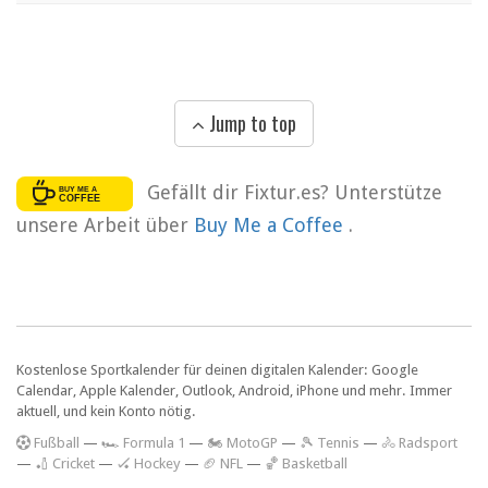
Jump to top
Gefällt dir Fixtur.es? Unterstütze
unsere Arbeit über
Buy Me a Coffee
.
Kostenlose Sportkalender für deinen digitalen Kalender: Google
Calendar, Apple Kalender, Outlook, Android, iPhone und mehr. Immer
aktuell, und kein Konto nötig.
F
ußball
—
🏎️ Formula 1
—
🏍 MotoGP
—
🎾 Tennis
—
🚴 Radsport
—
🏏 Cricket
—
🏑 Hockey
—
🏈 NFL
—
🏀 Basketball