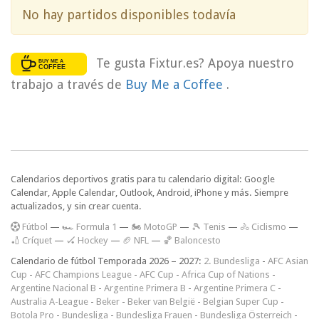
No hay partidos disponibles todavía
Te gusta Fixtur.es? Apoya nuestro
trabajo a través de
Buy Me a Coffee
.
Calendarios deportivos gratis para tu calendario digital: Google
Calendar, Apple Calendar, Outlook, Android, iPhone y más. Siempre
actualizados, y sin crear cuenta.
F
útbol
—
🏎️ Formula 1
—
🏍 MotoGP
—
🎾 Tenis
—
🚴 Ciclismo
—
🏏 Críquet
—
🏑 Hockey
—
🏈 NFL
—
🏀 Baloncesto
Calendario de fútbol Temporada 2026 – 2027:
2. Bundesliga
-
AFC Asian
Cup
-
AFC Champions League
-
AFC Cup
-
Africa Cup of Nations
-
Argentine Nacional B
-
Argentine Primera B
-
Argentine Primera C
-
Australia A-League
-
Beker
-
Beker van België
-
Belgian Super Cup
-
Botola Pro
-
Bundesliga
-
Bundesliga Frauen
-
Bundesliga Österreich
-