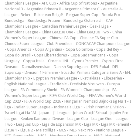
Champions League
-
AFC Cup
-
Africa Cup of Nations
-
Argentine
Nacional B
-
Argentine Primera B
-
Argentine Primera C
-
Australia A-
League
-
Beker
-
Beker van België
-
Belgian Super Cup
-
Botola Pro
-
Bundesliga
-
Bundesliga Frauen
-
Bundesliga Österreich
-
CAF
Champions League
-
Canadian Premier League
-
Česká Liga
-
Champions League
-
China League One
-
China League Two
-
China
Women's Super League
-
Chinese FA Cup
-
Chinese FA Super Cup
-
Chinese Super League
-
Club Friendlies
-
CONCACAF Champions League
-
Copa América
-
Copa Argentina
-
Copa Colombia
-
Copa del Rey
-
Copa do Brasil
-
Copa Libertadores
-
Copa Sudamericana
-
Copa
Uruguay
-
Coppa Italia
-
Croatia HNL
-
Cymru Premier
-
Cyprus First
Division
-
Damallsvenskan
-
Danish Superligaen
-
DFB-Pokal
-
DFL-
Supercup
-
Division 1 Féminine
-
Ecuador Primera Categoría Serie A
-
EFL
Championship
-
Egyptian Premier League
-
Ekstraklasa
-
Eliteserien
-
English National League
-
Eredivisie
-
Eredivisie Vrouwen
-
Europa
League
-
FA Community Shield
-
FA Women's Championship
-
FA
Women's Super League
-
FIFA Club World Cup
-
FIFA Women's World
Cup 2023
-
FIFA World Cup 2026
-
Hungarian Nemzeti Bajnokság NB 1
-
I
liga
-
Indian Super League
-
Indonesia Liga 1
-
Irish Premier Division
-
Israel Ligat Ha`Al
-
Japan - J1 League
-
Johan Cruijff Schaal
-
Jupiler Pro
League
-
Keuken Kampioen Divisie
-
League Cup
-
League One
-
League
Two
-
Leagues Cup
-
Liga de Expansión MX
-
Liga MX
-
Liga MX Femenil
-
Ligue 1
-
Ligue 2
-
Meistriliiga
-
MLS
-
MLS Next Pro
-
Nations League
-
NIFL Premiership
-
NISA
-
Northern Super League
-
NWSL National