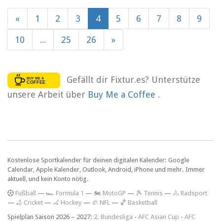
«
1
2
3
4
5
6
7
8
9
10
...
25
26
»
Gefällt dir Fixtur.es? Unterstütze
unsere Arbeit über
Buy Me a Coffee
.
Kostenlose Sportkalender für deinen digitalen Kalender: Google
Calendar, Apple Kalender, Outlook, Android, iPhone und mehr. Immer
aktuell, und kein Konto nötig.
F
ußball
—
🏎️ Formula 1
—
🏍 MotoGP
—
🎾 Tennis
—
🚴 Radsport
—
🏏 Cricket
—
🏑 Hockey
—
🏈 NFL
—
🏀 Basketball
Spielplan Saison 2026 – 2027:
2. Bundesliga
-
AFC Asian Cup
-
AFC