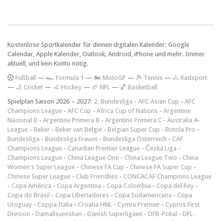
Kostenlose Sportkalender für deinen digitalen Kalender: Google
Calendar, Apple Kalender, Outlook, Android, iPhone und mehr. Immer
aktuell, und kein Konto nötig.
F
ußball
—
🏎️ Formula 1
—
🏍 MotoGP
—
🎾 Tennis
—
🚴 Radsport
—
🏏 Cricket
—
🏑 Hockey
—
🏈 NFL
—
🏀 Basketball
Spielplan Saison 2026 – 2027:
2. Bundesliga
-
AFC Asian Cup
-
AFC
Champions League
-
AFC Cup
-
Africa Cup of Nations
-
Argentine
Nacional B
-
Argentine Primera B
-
Argentine Primera C
-
Australia A-
League
-
Beker
-
Beker van België
-
Belgian Super Cup
-
Botola Pro
-
Bundesliga
-
Bundesliga Frauen
-
Bundesliga Österreich
-
CAF
Champions League
-
Canadian Premier League
-
Česká Liga
-
Champions League
-
China League One
-
China League Two
-
China
Women's Super League
-
Chinese FA Cup
-
Chinese FA Super Cup
-
Chinese Super League
-
Club Friendlies
-
CONCACAF Champions League
-
Copa América
-
Copa Argentina
-
Copa Colombia
-
Copa del Rey
-
Copa do Brasil
-
Copa Libertadores
-
Copa Sudamericana
-
Copa
Uruguay
-
Coppa Italia
-
Croatia HNL
-
Cymru Premier
-
Cyprus First
Division
-
Damallsvenskan
-
Danish Superligaen
-
DFB-Pokal
-
DFL-