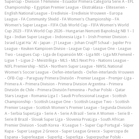
Supercup
-
Division 1 Féminine
-
Ecuador Primera Categoría Serie A
-
EFL
Championship
-
Egyptian Premier League
-
Ekstraklasa
-
Eliteserien
-
English National League
-
Eredivisie
-
Eredivisie Vrouwen
-
Europa
League
-
FA Community Shield
-
FA Women's Championship
-
FA
Women's Super League
-
FIFA Club World Cup
-
FIFA Women's World
Cup 2023
-
FIFA World Cup 2026
-
Hungarian Nemzeti Bajnokság NB 1
-
I
liga
-
Indian Super League
-
Indonesia Liga 1
-
Irish Premier Division
-
Israel Ligat Ha`Al
-
Japan - J1 League
-
Johan Cruijff Schaal
-
Jupiler Pro
League
-
Keuken Kampioen Divisie
-
League Cup
-
League One
-
League
Two
-
Leagues Cup
-
Liga de Expansión MX
-
Liga MX
-
Liga MX Femenil
-
Ligue 1
-
Ligue 2
-
Meistriliiga
-
MLS
-
MLS Next Pro
-
Nations League
-
NIFL Premiership
-
NISA
-
Northern Super League
-
NWSL National
Women's Soccer League
-
Oefen-interlands
-
Oefen-interlands Vrouwen
-
ÖFB-Cup
-
Paraguay Primera División
-
Premier League
-
Premjer-Liga
-
Primera A
-
Primera Division
-
Primera Division Argentina
-
Primera
División de Chile
-
Primera División Femenina
-
Puchar Polski
-
Qatar
Stars League
-
Romania Liga I
-
Saudi Professional League
-
Scottish
Championship
-
Scottish League One
-
Scottish League Two
-
Scottish
Premier League
-
Scottish Women's Premier League
-
Segunda División
A
-
Serbia SuperLiga
-
Serie A
-
Serie A Brazil
-
Serie A Women
-
Serie B
-
Serie B Brazil
-
Slovak Super Liga
-
Slovenia PrvaLiga
-
South African
Premier Division
-
South Korea - K League 1
-
Super Cup Portugal
-
Süper
Kupa
-
Super League 2 Greece
-
Super League Greece
-
Supercopa de
Espana
-
Superleague
-
Superlig
-
Superliga
-
Superpuchar Polski
-