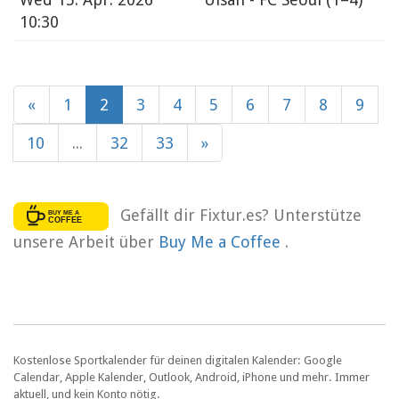
10:30
«
1
2
3
4
5
6
7
8
9
10
...
32
33
»
Gefällt dir Fixtur.es? Unterstütze
unsere Arbeit über
Buy Me a Coffee
.
Kostenlose Sportkalender für deinen digitalen Kalender: Google
Calendar, Apple Kalender, Outlook, Android, iPhone und mehr. Immer
aktuell, und kein Konto nötig.