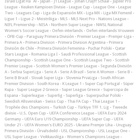
Israel Ligat Ha`Al
-
Japan - J1 League
-
Johan Cruijff Schaal
-
Jupiler Pro
League
-
Keuken Kampioen Divisie
-
League Cup
-
League One
-
League
Two
-
Leagues Cup
-
Liga de Expansión MX
-
Liga MX
-
Liga MX Femenil
-
Ligue 1
-
Ligue 2
-
Meistriliiga
-
MLS
-
MLS Next Pro
-
Nations League
-
NIFL Premiership
-
NISA
-
Northern Super League
-
NWSL National
Women's Soccer League
-
Oefen-interlands
-
Oefen-interlands Vrouwen
-
ÖFB-Cup
-
Paraguay Primera División
-
Premier League
-
Premjer-Liga
-
Primera A
-
Primera Division
-
Primera Division Argentina
-
Primera
División de Chile
-
Primera División Femenina
-
Puchar Polski
-
Qatar
Stars League
-
Romania Liga I
-
Saudi Professional League
-
Scottish
Championship
-
Scottish League One
-
Scottish League Two
-
Scottish
Premier League
-
Scottish Women's Premier League
-
Segunda División
A
-
Serbia SuperLiga
-
Serie A
-
Serie A Brazil
-
Serie A Women
-
Serie B
-
Serie B Brazil
-
Slovak Super Liga
-
Slovenia PrvaLiga
-
South African
Premier Division
-
South Korea - K League 1
-
Super Cup Portugal
-
Süper
Kupa
-
Super League 2 Greece
-
Super League Greece
-
Supercopa de
Espana
-
Superleague
-
Superlig
-
Superliga
-
Superpuchar Polski
-
Swedish Allsvenskan
-
Swiss Cup
-
Thai FA Cup
-
Thai League 1
-
Trophée des Champions
-
Turkish Cup
-
Türkiye TFF 1. Lig
-
Tweede
divisie
-
U.S. Open Cup
-
UEFA Conference League
-
UEFA Euro 2024
Germany
-
UEFA Euro U19 Championship
-
UEFA Super Cup
-
UEFA
Under 21
-
UEFA Women's EURO 2025
-
Ukraine Premjer Liha
-
Uruguay
Primera División
-
Úrvalsdeild
-
USL Championship
-
USL League One
-
USL Super League
-
Veikkausliiga
-
Women's Champions League
-