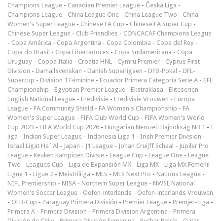
Champions League
-
Canadian Premier League
-
Česká Liga
-
Champions League
-
China League One
-
China League Two
-
China
Women's Super League
-
Chinese FA Cup
-
Chinese FA Super Cup
-
Chinese Super League
-
Club Friendlies
-
CONCACAF Champions League
-
Copa América
-
Copa Argentina
-
Copa Colombia
-
Copa del Rey
-
Copa do Brasil
-
Copa Libertadores
-
Copa Sudamericana
-
Copa
Uruguay
-
Coppa Italia
-
Croatia HNL
-
Cymru Premier
-
Cyprus First
Division
-
Damallsvenskan
-
Danish Superligaen
-
DFB-Pokal
-
DFL-
Supercup
-
Division 1 Féminine
-
Ecuador Primera Categoría Serie A
-
EFL
Championship
-
Egyptian Premier League
-
Ekstraklasa
-
Eliteserien
-
English National League
-
Eredivisie
-
Eredivisie Vrouwen
-
Europa
League
-
FA Community Shield
-
FA Women's Championship
-
FA
Women's Super League
-
FIFA Club World Cup
-
FIFA Women's World
Cup 2023
-
FIFA World Cup 2026
-
Hungarian Nemzeti Bajnokság NB 1
-
I
liga
-
Indian Super League
-
Indonesia Liga 1
-
Irish Premier Division
-
Israel Ligat Ha`Al
-
Japan - J1 League
-
Johan Cruijff Schaal
-
Jupiler Pro
League
-
Keuken Kampioen Divisie
-
League Cup
-
League One
-
League
Two
-
Leagues Cup
-
Liga de Expansión MX
-
Liga MX
-
Liga MX Femenil
-
Ligue 1
-
Ligue 2
-
Meistriliiga
-
MLS
-
MLS Next Pro
-
Nations League
-
NIFL Premiership
-
NISA
-
Northern Super League
-
NWSL National
Women's Soccer League
-
Oefen-interlands
-
Oefen-interlands Vrouwen
-
ÖFB-Cup
-
Paraguay Primera División
-
Premier League
-
Premjer-Liga
-
Primera A
-
Primera Division
-
Primera Division Argentina
-
Primera
División de Chile
-
Primera División Femenina
-
Puchar Polski
-
Qatar