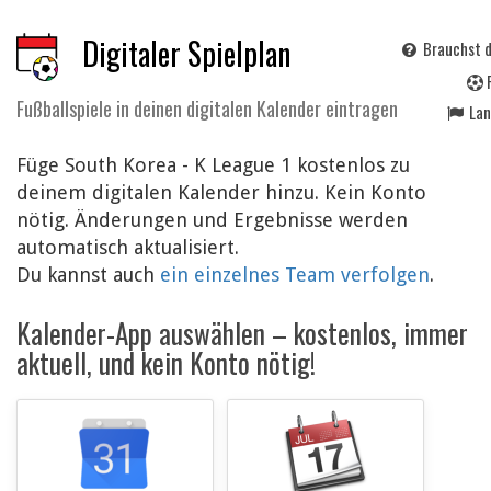
Digitaler Spielplan
Brauchst d
Fußballspiele in deinen digitalen Kalender eintragen
La
Füge South Korea - K League 1 kostenlos zu
deinem digitalen Kalender hinzu. Kein Konto
nötig. Änderungen und Ergebnisse werden
automatisch aktualisiert.
Du kannst auch
ein einzelnes Team verfolgen
.
Kalender-App auswählen – kostenlos, immer
aktuell, und kein Konto nötig!