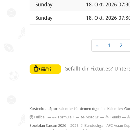
Sunday
18. Okt. 2026 07:3
Sunday
18. Okt. 2026 07:3
«
1
2
Gefällt dir Fixtur.es? Unte
Kostenlose Sportkalender für deinen digitalen Kalender: Go
F
ußball
—
🏎️ Formula 1
—
🏍 MotoGP
—
🎾 Tennis
—

Spielplan Saison 2026 – 2027:
2. Bundesliga
-
AFC Asian Cu