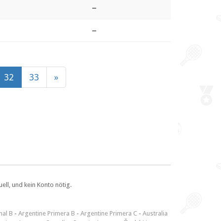
–
–
32
33
»
ll, und kein Konto nötig.
nal B
-
Argentine Primera B
-
Argentine Primera C
-
Australia