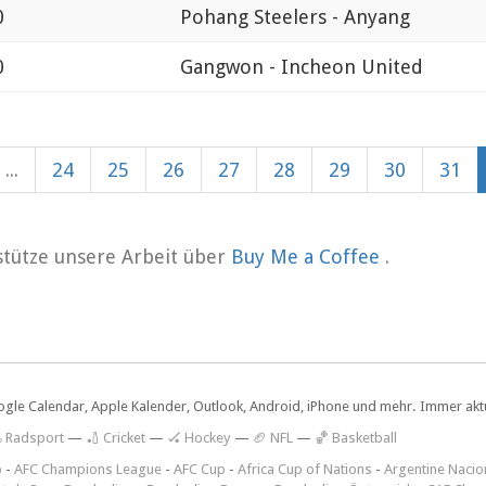
0
Pohang Steelers - Anyang
0
Gangwon - Incheon United
...
24
25
26
27
28
29
30
31
rstütze unsere Arbeit über
Buy Me a Coffee
.
ogle Calendar, Apple Kalender, Outlook, Android, iPhone und mehr. Immer aktue
 Radsport
—
🏏 Cricket
—
🏑 Hockey
—
🏈 NFL
—
🏀 Basketball
p
-
AFC Champions League
-
AFC Cup
-
Africa Cup of Nations
-
Argentine Nacio