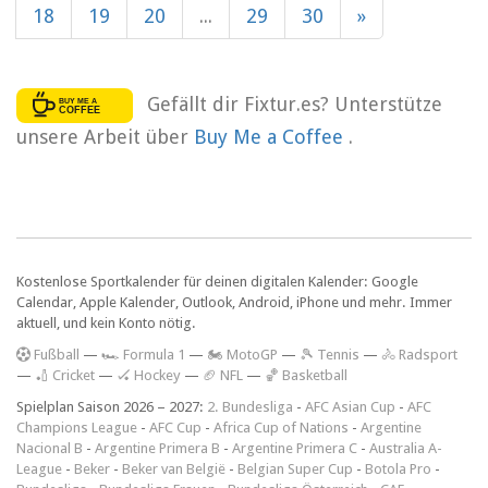
18
19
20
...
29
30
»
Gefällt dir Fixtur.es? Unterstütze
unsere Arbeit über
Buy Me a Coffee
.
Kostenlose Sportkalender für deinen digitalen Kalender: Google
Calendar, Apple Kalender, Outlook, Android, iPhone und mehr. Immer
aktuell, und kein Konto nötig.
F
ußball
—
🏎️ Formula 1
—
🏍 MotoGP
—
🎾 Tennis
—
🚴 Radsport
—
🏏 Cricket
—
🏑 Hockey
—
🏈 NFL
—
🏀 Basketball
Spielplan Saison 2026 – 2027:
2. Bundesliga
-
AFC Asian Cup
-
AFC
Champions League
-
AFC Cup
-
Africa Cup of Nations
-
Argentine
Nacional B
-
Argentine Primera B
-
Argentine Primera C
-
Australia A-
League
-
Beker
-
Beker van België
-
Belgian Super Cup
-
Botola Pro
-