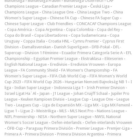
Bundesliga
-
Bundesliga Frauen
-
Bundesliga Österreich
-
CAF
Champions League
-
Canadian Premier League
-
Česká Liga
-
Champions League
-
China League One
-
China League Two
-
China
Women's Super League
-
Chinese FA Cup
-
Chinese FA Super Cup
-
Chinese Super League
-
Club Friendlies
-
CONCACAF Champions League
-
Copa América
-
Copa Argentina
-
Copa Colombia
-
Copa del Rey
-
Copa do Brasil
-
Copa Libertadores
-
Copa Sudamericana
-
Copa
Uruguay
-
Coppa Italia
-
Croatia HNL
-
Cymru Premier
-
Cyprus First
Division
-
Damallsvenskan
-
Danish Superligaen
-
DFB-Pokal
-
DFL-
Supercup
-
Division 1 Féminine
-
Ecuador Primera Categoría Serie A
-
EFL
Championship
-
Egyptian Premier League
-
Ekstraklasa
-
Eliteserien
-
English National League
-
Eredivisie
-
Eredivisie Vrouwen
-
Europa
League
-
FA Community Shield
-
FA Women's Championship
-
FA
Women's Super League
-
FIFA Club World Cup
-
FIFA Women's World
Cup 2023
-
FIFA World Cup 2026
-
Hungarian Nemzeti Bajnokság NB 1
-
I
liga
-
Indian Super League
-
Indonesia Liga 1
-
Irish Premier Division
-
Israel Ligat Ha`Al
-
Japan - J1 League
-
Johan Cruijff Schaal
-
Jupiler Pro
League
-
Keuken Kampioen Divisie
-
League Cup
-
League One
-
League
Two
-
Leagues Cup
-
Liga de Expansión MX
-
Liga MX
-
Liga MX Femenil
-
Ligue 1
-
Ligue 2
-
Meistriliiga
-
MLS
-
MLS Next Pro
-
Nations League
-
NIFL Premiership
-
NISA
-
Northern Super League
-
NWSL National
Women's Soccer League
-
Oefen-interlands
-
Oefen-interlands Vrouwen
-
ÖFB-Cup
-
Paraguay Primera División
-
Premier League
-
Premjer-Liga
-
Primera A
-
Primera Division
-
Primera Division Argentina
-
Primera