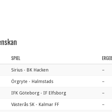
venskan
SPIEL
ERGEB
Sirius - BK Hacken
–
Örgryte - Halmstads
–
IFK Göteborg - IF Elfsborg
–
Västerås SK - Kalmar FF
–