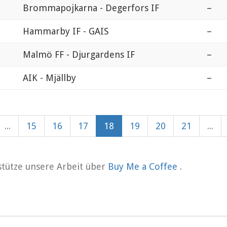
Brommapojkarna - Degerfors IF
–
Hammarby IF - GAIS
–
Malmö FF - Djurgardens IF
–
AIK - Mjällby
–
...
15
16
17
18
19
20
21
...
rstütze unsere Arbeit über
Buy Me a Coffee
.