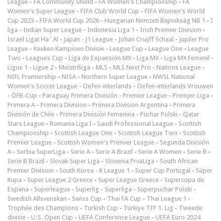
League
-
FA Community Shield
-
FA Women's Championship
-
FA
Women's Super League
-
FIFA Club World Cup
-
FIFA Women's World
Cup 2023
-
FIFA World Cup 2026
-
Hungarian Nemzeti Bajnokság NB 1
-
I
liga
-
Indian Super League
-
Indonesia Liga 1
-
Irish Premier Division
-
Israel Ligat Ha`Al
-
Japan - J1 League
-
Johan Cruijff Schaal
-
Jupiler Pro
League
-
Keuken Kampioen Divisie
-
League Cup
-
League One
-
League
Two
-
Leagues Cup
-
Liga de Expansión MX
-
Liga MX
-
Liga MX Femenil
-
Ligue 1
-
Ligue 2
-
Meistriliiga
-
MLS
-
MLS Next Pro
-
Nations League
-
NIFL Premiership
-
NISA
-
Northern Super League
-
NWSL National
Women's Soccer League
-
Oefen-interlands
-
Oefen-interlands Vrouwen
-
ÖFB-Cup
-
Paraguay Primera División
-
Premier League
-
Premjer-Liga
-
Primera A
-
Primera Division
-
Primera Division Argentina
-
Primera
División de Chile
-
Primera División Femenina
-
Puchar Polski
-
Qatar
Stars League
-
Romania Liga I
-
Saudi Professional League
-
Scottish
Championship
-
Scottish League One
-
Scottish League Two
-
Scottish
Premier League
-
Scottish Women's Premier League
-
Segunda División
A
-
Serbia SuperLiga
-
Serie A
-
Serie A Brazil
-
Serie A Women
-
Serie B
-
Serie B Brazil
-
Slovak Super Liga
-
Slovenia PrvaLiga
-
South African
Premier Division
-
South Korea - K League 1
-
Super Cup Portugal
-
Süper
Kupa
-
Super League 2 Greece
-
Super League Greece
-
Supercopa de
Espana
-
Superleague
-
Superlig
-
Superliga
-
Superpuchar Polski
-
Swedish Allsvenskan
-
Swiss Cup
-
Thai FA Cup
-
Thai League 1
-
Trophée des Champions
-
Turkish Cup
-
Türkiye TFF 1. Lig
-
Tweede
divisie
-
U.S. Open Cup
-
UEFA Conference League
-
UEFA Euro 2024