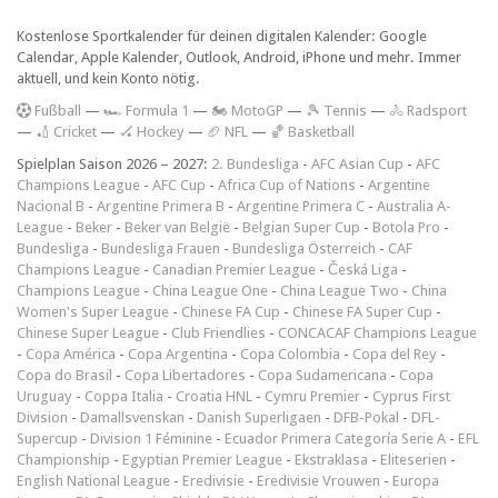
Kostenlose Sportkalender für deinen digitalen Kalender: Google
Calendar, Apple Kalender, Outlook, Android, iPhone und mehr. Immer
aktuell, und kein Konto nötig.
F
ußball
—
🏎️ Formula 1
—
🏍 MotoGP
—
🎾 Tennis
—
🚴 Radsport
—
🏏 Cricket
—
🏑 Hockey
—
🏈 NFL
—
🏀 Basketball
Spielplan Saison 2026 – 2027:
2. Bundesliga
-
AFC Asian Cup
-
AFC
Champions League
-
AFC Cup
-
Africa Cup of Nations
-
Argentine
Nacional B
-
Argentine Primera B
-
Argentine Primera C
-
Australia A-
League
-
Beker
-
Beker van België
-
Belgian Super Cup
-
Botola Pro
-
Bundesliga
-
Bundesliga Frauen
-
Bundesliga Österreich
-
CAF
Champions League
-
Canadian Premier League
-
Česká Liga
-
Champions League
-
China League One
-
China League Two
-
China
Women's Super League
-
Chinese FA Cup
-
Chinese FA Super Cup
-
Chinese Super League
-
Club Friendlies
-
CONCACAF Champions League
-
Copa América
-
Copa Argentina
-
Copa Colombia
-
Copa del Rey
-
Copa do Brasil
-
Copa Libertadores
-
Copa Sudamericana
-
Copa
Uruguay
-
Coppa Italia
-
Croatia HNL
-
Cymru Premier
-
Cyprus First
Division
-
Damallsvenskan
-
Danish Superligaen
-
DFB-Pokal
-
DFL-
Supercup
-
Division 1 Féminine
-
Ecuador Primera Categoría Serie A
-
EFL
Championship
-
Egyptian Premier League
-
Ekstraklasa
-
Eliteserien
-
English National League
-
Eredivisie
-
Eredivisie Vrouwen
-
Europa