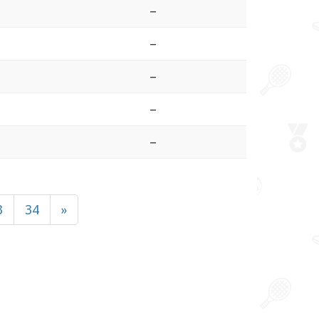
–
–
–
–
–
3
34
»