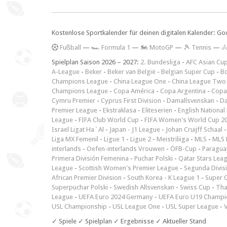
Kostenlose Sportkalender für deinen digitalen Kalender: Go
F
ußball
—
🏎️ Formula 1
—
🏍 MotoGP
—
🎾 Tennis
—

Spielplan Saison 2026 – 2027:
2. Bundesliga
-
AFC Asian Cu
A-League
-
Beker
-
Beker van België
-
Belgian Super Cup
-
Bo
Champions League
-
China League One
-
China League Two
Champions League
-
Copa América
-
Copa Argentina
-
Copa
Cymru Premier
-
Cyprus First Division
-
Damallsvenskan
-
Da
Premier League
-
Ekstraklasa
-
Eliteserien
-
English National
League
-
FIFA Club World Cup
-
FIFA Women's World Cup 2
Israel Ligat Ha`Al
-
Japan - J1 League
-
Johan Cruijff Schaal
Liga MX Femenil
-
Ligue 1
-
Ligue 2
-
Meistriliiga
-
MLS
-
MLS 
interlands
-
Oefen-interlands Vrouwen
-
ÖFB-Cup
-
Paraguay
Primera División Femenina
-
Puchar Polski
-
Qatar Stars Lea
League
-
Scottish Women's Premier League
-
Segunda Divis
African Premier Division
-
South Korea - K League 1
-
Super 
Superpuchar Polski
-
Swedish Allsvenskan
-
Swiss Cup
-
Tha
League
-
UEFA Euro 2024 Germany
-
UEFA Euro U19 Champi
USL Championship
-
USL League One
-
USL Super League
-
V
✓ Spiele ✓ Spielplan ✓ Ergebnisse ✓ Aktueller Stand