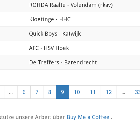
ROHDA Raalte - Volendam (rkav)
Kloetinge - HHC
Quick Boys - Katwijk
AFC - HSV Hoek
De Treffers - Barendrecht
...
6
7
8
9
10
11
12
...
3
rstütze unsere Arbeit über
Buy Me a Coffee
.