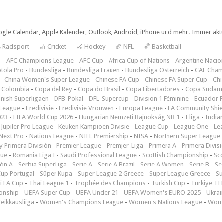
ogle Calendar, Apple Kalender, Outlook, Android, iPhone und mehr. Immer aktue
 Radsport
—
🏏 Cricket
—
🏑 Hockey
—
🏈 NFL
—
🏀 Basketball
p
-
AFC Champions League
-
AFC Cup
-
Africa Cup of Nations
-
Argentine Nacio
tola Pro
-
Bundesliga
-
Bundesliga Frauen
-
Bundesliga Österreich
-
CAF Cham
-
China Women's Super League
-
Chinese FA Cup
-
Chinese FA Super Cup
-
Ch
 Colombia
-
Copa del Rey
-
Copa do Brasil
-
Copa Libertadores
-
Copa Sudam
nish Superligaen
-
DFB-Pokal
-
DFL-Supercup
-
Division 1 Féminine
-
Ecuador P
 League
-
Eredivisie
-
Eredivisie Vrouwen
-
Europa League
-
FA Community Shie
023
-
FIFA World Cup 2026
-
Hungarian Nemzeti Bajnokság NB 1
-
I liga
-
India
-
Jupiler Pro League
-
Keuken Kampioen Divisie
-
League Cup
-
League One
-
Le
Next Pro
-
Nations League
-
NIFL Premiership
-
NISA
-
Northern Super League
 Primera División
-
Premier League
-
Premjer-Liga
-
Primera A
-
Primera Divis
gue
-
Romania Liga I
-
Saudi Professional League
-
Scottish Championship
-
Sc
ión A
-
Serbia SuperLiga
-
Serie A
-
Serie A Brazil
-
Serie A Women
-
Serie B
-
Se
Cup Portugal
-
Süper Kupa
-
Super League 2 Greece
-
Super League Greece
-
S
i FA Cup
-
Thai League 1
-
Trophée des Champions
-
Turkish Cup
-
Türkiye TFF
onship
-
UEFA Super Cup
-
UEFA Under 21
-
UEFA Women's EURO 2025
-
Ukrai
eikkausliiga
-
Women's Champions League
-
Women's Nations League
-
Wome