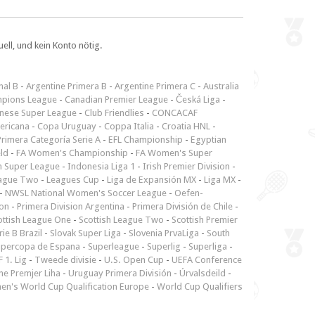
ll, und kein Konto nötig.
nal B
-
Argentine Primera B
-
Argentine Primera C
-
Australia
pions League
-
Canadian Premier League
-
Česká Liga
-
inese Super League
-
Club Friendlies
-
CONCACAF
ericana
-
Copa Uruguay
-
Coppa Italia
-
Croatia HNL
-
rimera Categoría Serie A
-
EFL Championship
-
Egyptian
ld
-
FA Women's Championship
-
FA Women's Super
n Super League
-
Indonesia Liga 1
-
Irish Premier Division
-
ague Two
-
Leagues Cup
-
Liga de Expansión MX
-
Liga MX
-
-
NWSL National Women's Soccer League
-
Oefen-
ion
-
Primera Division Argentina
-
Primera División de Chile
-
ottish League One
-
Scottish League Two
-
Scottish Premier
rie B Brazil
-
Slovak Super Liga
-
Slovenia PrvaLiga
-
South
upercopa de Espana
-
Superleague
-
Superlig
-
Superliga
-
 1. Lig
-
Tweede divisie
-
U.S. Open Cup
-
UEFA Conference
ne Premjer Liha
-
Uruguay Primera División
-
Úrvalsdeild
-
n's World Cup Qualification Europe
-
World Cup Qualifiers