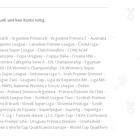
ll, und kein Konto nötig.
nal B
-
Argentine Primera B
-
Argentine Primera C
-
Australia
pions League
-
Canadian Premier League
-
Česká Liga
-
inese Super League
-
Club Friendlies
-
CONCACAF
ericana
-
Copa Uruguay
-
Coppa Italia
-
Croatia HNL
-
rimera Categoría Serie A
-
EFL Championship
-
Egyptian
ld
-
FA Women's Championship
-
FA Women's Super
n Super League
-
Indonesia Liga 1
-
Irish Premier Division
-
ague Two
-
Leagues Cup
-
Liga de Expansión MX
-
Liga MX
-
-
NWSL National Women's Soccer League
-
Oefen-
ion
-
Primera Division Argentina
-
Primera División de Chile
-
ottish League One
-
Scottish League Two
-
Scottish Premier
rie B Brazil
-
Slovak Super Liga
-
Slovenia PrvaLiga
-
South
upercopa de Espana
-
Superleague
-
Superlig
-
Superliga
-
 1. Lig
-
Tweede divisie
-
U.S. Open Cup
-
UEFA Conference
ne Premjer Liha
-
Uruguay Primera División
-
Úrvalsdeild
-
n's World Cup Qualification Europe
-
World Cup Qualifiers