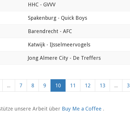
HHC - GVVV
Spakenburg - Quick Boys
Barendrecht - AFC
Katwijk - IJsselmeervogels
Jong Almere City - De Treffers
...
7
8
9
10
11
12
13
...
3
rstütze unsere Arbeit über
Buy Me a Coffee
.