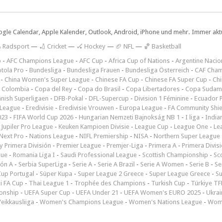
ogle Calendar, Apple Kalender, Outlook, Android, iPhone und mehr. Immer aktue
 Radsport
—
🏏 Cricket
—
🏑 Hockey
—
🏈 NFL
—
🏀 Basketball
p
-
AFC Champions League
-
AFC Cup
-
Africa Cup of Nations
-
Argentine Nacio
tola Pro
-
Bundesliga
-
Bundesliga Frauen
-
Bundesliga Österreich
-
CAF Cham
-
China Women's Super League
-
Chinese FA Cup
-
Chinese FA Super Cup
-
Ch
 Colombia
-
Copa del Rey
-
Copa do Brasil
-
Copa Libertadores
-
Copa Sudam
nish Superligaen
-
DFB-Pokal
-
DFL-Supercup
-
Division 1 Féminine
-
Ecuador P
 League
-
Eredivisie
-
Eredivisie Vrouwen
-
Europa League
-
FA Community Shie
023
-
FIFA World Cup 2026
-
Hungarian Nemzeti Bajnokság NB 1
-
I liga
-
India
-
Jupiler Pro League
-
Keuken Kampioen Divisie
-
League Cup
-
League One
-
Le
Next Pro
-
Nations League
-
NIFL Premiership
-
NISA
-
Northern Super League
 Primera División
-
Premier League
-
Premjer-Liga
-
Primera A
-
Primera Divis
gue
-
Romania Liga I
-
Saudi Professional League
-
Scottish Championship
-
Sc
ión A
-
Serbia SuperLiga
-
Serie A
-
Serie A Brazil
-
Serie A Women
-
Serie B
-
Se
Cup Portugal
-
Süper Kupa
-
Super League 2 Greece
-
Super League Greece
-
S
i FA Cup
-
Thai League 1
-
Trophée des Champions
-
Turkish Cup
-
Türkiye TFF
onship
-
UEFA Super Cup
-
UEFA Under 21
-
UEFA Women's EURO 2025
-
Ukrai
eikkausliiga
-
Women's Champions League
-
Women's Nations League
-
Wome