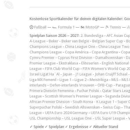
Kostenlose Sportkalender für deinen digitalen Kalender: Go
F
ußball
—
🏎️ Formula 1
—
🏍 MotoGP
—
🎾 Tennis
—

Spielplan Saison 2026 – 2027:
2. Bundesliga
-
AFC Asian Cu
A-League
-
Beker
-
Beker van België
-
Belgian Super Cup
-
Bo
Champions League
-
China League One
-
China League Two
Champions League
-
Copa América
-
Copa Argentina
-
Copa
Cymru Premier
-
Cyprus First Division
-
Damallsvenskan
-
Da
Premier League
-
Ekstraklasa
-
Eliteserien
-
English National
League
-
FIFA Club World Cup
-
FIFA Women's World Cup 2
Israel Ligat Ha`Al
-
Japan - J1 League
-
Johan Cruijff Schaal
Liga MX Femenil
-
Ligue 1
-
Ligue 2
-
Meistriliiga
-
MLS
-
MLS 
interlands
-
Oefen-interlands Vrouwen
-
ÖFB-Cup
-
Paraguay
Primera División Femenina
-
Puchar Polski
-
Qatar Stars Lea
League
-
Scottish Women's Premier League
-
Segunda Divis
African Premier Division
-
South Korea - K League 1
-
Super 
Superpuchar Polski
-
Swedish Allsvenskan
-
Swiss Cup
-
Tha
League
-
UEFA Euro 2024 Germany
-
UEFA Euro U19 Champi
USL Championship
-
USL League One
-
USL Super League
-
V
✓ Spiele ✓ Spielplan ✓ Ergebnisse ✓ Aktueller Stand