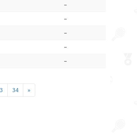
–
–
–
–
–
3
34
»