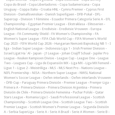
Copa do Brasil
-
Copa Libertadores
-
Copa Sudamericana
-
Copa
Uruguay
-
Coppa Italia
-
Croatia HNL
-
Cymru Premier
-
Cyprus First
Division
-
Damallsvenskan
-
Danish Superligaen
-
DFB-Pokal
-
DFL-
Supercup
-
Division 1 Féminine
-
Ecuador Primera Categoría Serie A
-
EFL
Championship
-
Egyptian Premier League
-
Ekstraklasa
-
Eliteserien
-
English National League
-
Eredivisie
-
Eredivisie Vrouwen
-
Europa
League
-
FA Community Shield
-
FA Women's Championship
-
FA
Women's Super League
-
FIFA Club World Cup
-
FIFA Women's World
Cup 2023
-
FIFA World Cup 2026
-
Hungarian Nemzeti Bajnokság NB 1
-
I
liga
-
Indian Super League
-
Indonesia Liga 1
-
Irish Premier Division
-
Israel Ligat Ha`Al
-
Japan - J1 League
-
Johan Cruijff Schaal
-
Jupiler Pro
League
-
Keuken Kampioen Divisie
-
League Cup
-
League One
-
League
Two
-
Leagues Cup
-
Liga de Expansión MX
-
Liga MX
-
Liga MX Femenil
-
Ligue 1
-
Ligue 2
-
Meistriliiga
-
MLS
-
MLS Next Pro
-
Nations League
-
NIFL Premiership
-
NISA
-
Northern Super League
-
NWSL National
Women's Soccer League
-
Oefen-interlands
-
Oefen-interlands Vrouwen
-
ÖFB-Cup
-
Paraguay Primera División
-
Premier League
-
Premjer-Liga
-
Primera A
-
Primera Division
-
Primera Division Argentina
-
Primera
División de Chile
-
Primera División Femenina
-
Puchar Polski
-
Qatar
Stars League
-
Romania Liga I
-
Saudi Professional League
-
Scottish
Championship
-
Scottish League One
-
Scottish League Two
-
Scottish
Premier League
-
Scottish Women's Premier League
-
Segunda División
A
-
Serbia SuperLiga
-
Serie A
-
Serie A Brazil
-
Serie A Women
-
Serie B
-