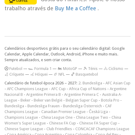
trabalho através de
Buy Me a Coffee
.
Calendários desportivos grátis para o seu calendário digital: Google
Calendar, Apple Calendar, Outlook, Android, iPhone e muito mais.
Sempre atualizados, e sem criar conta.
F
utebol
—
🏎️ Formula 1
—
🏍 MotoGP
—
🎾 Ténis
—
🚴 Ciclismo
—
🏏 Críquete
—
🏑 Hóquei
—
🏈 NFL
—
🏀 Basquetebol
Calendário de futebol época 2026 – 2027:
2. Bundesliga
-
AFC Asian Cup
-
AFC Champions League
-
AFC Cup
-
Africa Cup of Nations
-
Argentine
Nacional B
-
Argentine Primera B
-
Argentine Primera C
-
Australia A-
League
-
Beker
-
Beker van België
-
Belgian Super Cup
-
Botola Pro
-
Bundesliga
-
Bundesliga Frauen
-
Bundesliga Österreich
-
CAF
Champions League
-
Canadian Premier League
-
Česká Liga
-
Champions League
-
China League One
-
China League Two
-
China
Women's Super League
-
Chinese FA Cup
-
Chinese FA Super Cup
-
Chinese Super League
-
Club Friendlies
-
CONCACAF Champions League
-
Copa América
-
Copa Argentina
-
Copa Colombia
-
Copa del Rey
-