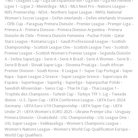
Two
-
Leagues Cup
-
Liga de Expansión MX
-
Liga MX
-
Liga MX Femenil
-
Ligue 1
-
Ligue 2
-
Meistriliiga
-
MLS
-
MLS Next Pro
-
Nations League
-
NIFL Premiership
-
NISA
-
Northern Super League
-
NWSL National
Women's Soccer League
-
Oefen-interlands
-
Oefen-interlands Vrouwen
-
ÖFB-Cup
-
Paraguay Primera División
-
Premier League
-
Premjer-Liga
-
Primera A
-
Primera Division
-
Primera Division Argentina
-
Primera
División de Chile
-
Primera División Femenina
-
Puchar Polski
-
Qatar
Stars League
-
Romania Liga I
-
Saudi Professional League
-
Scottish
Championship
-
Scottish League One
-
Scottish League Two
-
Scottish
Premier League
-
Scottish Women's Premier League
-
Segunda División
A
-
Serbia SuperLiga
-
Serie A
-
Serie A Brazil
-
Serie A Women
-
Serie B
-
Serie B Brazil
-
Slovak Super Liga
-
Slovenia PrvaLiga
-
South African
Premier Division
-
South Korea - K League 1
-
Super Cup Portugal
-
Süper
Kupa
-
Super League 2 Greece
-
Super League Greece
-
Supercopa de
Espana
-
Superleague
-
Superlig
-
Superliga
-
Superpuchar Polski
-
Swedish Allsvenskan
-
Swiss Cup
-
Thai FA Cup
-
Thai League 1
-
Trophée des Champions
-
Turkish Cup
-
Türkiye TFF 1. Lig
-
Tweede
divisie
-
U.S. Open Cup
-
UEFA Conference League
-
UEFA Euro 2024
Germany
-
UEFA Euro U19 Championship
-
UEFA Super Cup
-
UEFA
Under 21
-
UEFA Women's EURO 2025
-
Ukraine Premjer Liha
-
Uruguay
Primera División
-
Úrvalsdeild
-
USL Championship
-
USL League One
-
USL Super League
-
Veikkausliiga
-
Women's Champions League
-
Women's Nations League
-
Women's World Cup Qualification Europe
-
World Cup Qualifiers