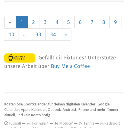
«
1
2
3
4
5
6
7
8
9
10
...
33
34
»
Gefällt dir Fixtur.es? Unterstütze
unsere Arbeit über
Buy Me a Coffee
.
Kostenlose Sportkalender für deinen digitalen Kalender: Google
Calendar, Apple Kalender, Outlook, Android, iPhone und mehr. Immer
aktuell, und kein Konto nötig.
F
ußball
—
🏎️ Formula 1
—
🏍 MotoGP
—
🎾 Tennis
—
🚴 Radsport