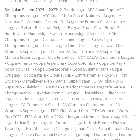
—
🏏 Cricket
—
🏑 Hockey
—
🏈 NFL
—
🏀 Basketball
Spielplan Saison 2026 – 2027:
2. Bundesliga
-
AFC Asian Cup
-
AFC
Champions League
-
AFC Cup
-
Africa Cup of Nations
-
Argentine
Nacional B
-
Argentine Primera B
-
Argentine Primera C
-
Australia A-
League
-
Beker
-
Beker van België
-
Belgian Super Cup
-
Botola Pro
-
Bundesliga
-
Bundesliga Frauen
-
Bundesliga Österreich
-
CAF
Champions League
-
Canadian Premier League
-
Česká Liga
-
Champions League
-
China League One
-
China League Two
-
China
Women's Super League
-
Chinese FA Cup
-
Chinese FA Super Cup
-
Chinese Super League
-
Club Friendlies
-
CONCACAF Champions League
-
Copa América
-
Copa Argentina
-
Copa Colombia
-
Copa del Rey
-
Copa do Brasil
-
Copa Libertadores
-
Copa Sudamericana
-
Copa
Uruguay
-
Coppa Italia
-
Croatia HNL
-
Cymru Premier
-
Cyprus First
Division
-
Damallsvenskan
-
Danish Superligaen
-
DFB-Pokal
-
DFL-
Supercup
-
Division 1 Féminine
-
Ecuador Primera Categoría Serie A
-
EFL
Championship
-
Egyptian Premier League
-
Ekstraklasa
-
Eliteserien
-
English National League
-
Eredivisie
-
Eredivisie Vrouwen
-
Europa
League
-
FA Community Shield
-
FA Women's Championship
-
FA
Women's Super League
-
FIFA Club World Cup
-
FIFA Women's World
Cup 2023
-
FIFA World Cup 2026
-
Hungarian Nemzeti Bajnokság NB 1
-
I
liga
-
Indian Super League
-
Indonesia Liga 1
-
Irish Premier Division
-
Israel Ligat Ha`Al
-
Japan - J1 League
-
Johan Cruijff Schaal
-
Jupiler Pro
League
-
Keuken Kampioen Divisie
-
League Cup
-
League One
-
League