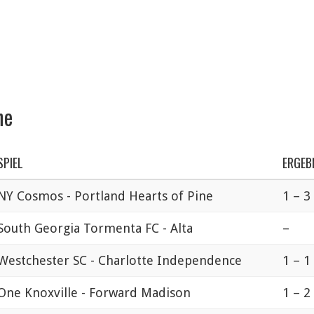
ne
SPIEL
ERGEB
NY Cosmos - Portland Hearts of Pine
1 – 3
South Georgia Tormenta FC - Alta
–
Westchester SC - Charlotte Independence
1 – 1
One Knoxville - Forward Madison
1 – 2