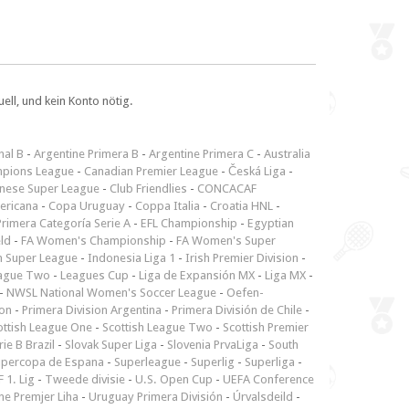
ll, und kein Konto nötig.
nal B
-
Argentine Primera B
-
Argentine Primera C
-
Australia
pions League
-
Canadian Premier League
-
Česká Liga
-
inese Super League
-
Club Friendlies
-
CONCACAF
ericana
-
Copa Uruguay
-
Coppa Italia
-
Croatia HNL
-
rimera Categoría Serie A
-
EFL Championship
-
Egyptian
ld
-
FA Women's Championship
-
FA Women's Super
n Super League
-
Indonesia Liga 1
-
Irish Premier Division
-
ague Two
-
Leagues Cup
-
Liga de Expansión MX
-
Liga MX
-
-
NWSL National Women's Soccer League
-
Oefen-
ion
-
Primera Division Argentina
-
Primera División de Chile
-
ottish League One
-
Scottish League Two
-
Scottish Premier
rie B Brazil
-
Slovak Super Liga
-
Slovenia PrvaLiga
-
South
upercopa de Espana
-
Superleague
-
Superlig
-
Superliga
-
 1. Lig
-
Tweede divisie
-
U.S. Open Cup
-
UEFA Conference
ne Premjer Liha
-
Uruguay Primera División
-
Úrvalsdeild
-