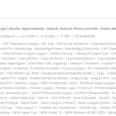
ogle Calendar, Apple Kalender, Outlook, Android, iPhone und mehr. Immer aktue
 Radsport
—
🏏 Cricket
—
🏑 Hockey
—
🏈 NFL
—
🏀 Basketball
p
-
AFC Champions League
-
AFC Cup
-
Africa Cup of Nations
-
Argentine Nacio
tola Pro
-
Bundesliga
-
Bundesliga Frauen
-
Bundesliga Österreich
-
CAF Cham
-
China Women's Super League
-
Chinese FA Cup
-
Chinese FA Super Cup
-
Ch
 Colombia
-
Copa del Rey
-
Copa do Brasil
-
Copa Libertadores
-
Copa Sudam
nish Superligaen
-
DFB-Pokal
-
DFL-Supercup
-
Division 1 Féminine
-
Ecuador P
 League
-
Eredivisie
-
Eredivisie Vrouwen
-
Europa League
-
FA Community Shie
023
-
FIFA World Cup 2026
-
Hungarian Nemzeti Bajnokság NB 1
-
I liga
-
India
-
Jupiler Pro League
-
Keuken Kampioen Divisie
-
League Cup
-
League One
-
Le
Next Pro
-
Nations League
-
NIFL Premiership
-
NISA
-
Northern Super League
 Primera División
-
Premier League
-
Premjer-Liga
-
Primera A
-
Primera Divis
gue
-
Romania Liga I
-
Saudi Professional League
-
Scottish Championship
-
Sc
ión A
-
Serbia SuperLiga
-
Serie A
-
Serie A Brazil
-
Serie A Women
-
Serie B
-
Se
Cup Portugal
-
Süper Kupa
-
Super League 2 Greece
-
Super League Greece
-
S
i FA Cup
-
Thai League 1
-
Trophée des Champions
-
Turkish Cup
-
Türkiye TFF
onship
-
UEFA Super Cup
-
UEFA Under 21
-
UEFA Women's EURO 2025
-
Ukrai