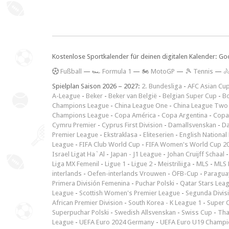
Kostenlose Sportkalender für deinen digitalen Kalender: Go
F
ußball
—
🏎️ Formula 1
—
🏍 MotoGP
—
🎾 Tennis
—

Spielplan Saison 2026 – 2027:
2. Bundesliga
-
AFC Asian Cu
A-League
-
Beker
-
Beker van België
-
Belgian Super Cup
-
Bo
Champions League
-
China League One
-
China League Two
Champions League
-
Copa América
-
Copa Argentina
-
Copa
Cymru Premier
-
Cyprus First Division
-
Damallsvenskan
-
Da
Premier League
-
Ekstraklasa
-
Eliteserien
-
English National
League
-
FIFA Club World Cup
-
FIFA Women's World Cup 2
Israel Ligat Ha`Al
-
Japan - J1 League
-
Johan Cruijff Schaal
Liga MX Femenil
-
Ligue 1
-
Ligue 2
-
Meistriliiga
-
MLS
-
MLS 
interlands
-
Oefen-interlands Vrouwen
-
ÖFB-Cup
-
Paraguay
Primera División Femenina
-
Puchar Polski
-
Qatar Stars Lea
League
-
Scottish Women's Premier League
-
Segunda Divis
African Premier Division
-
South Korea - K League 1
-
Super 
Superpuchar Polski
-
Swedish Allsvenskan
-
Swiss Cup
-
Tha
League
-
UEFA Euro 2024 Germany
-
UEFA Euro U19 Champi