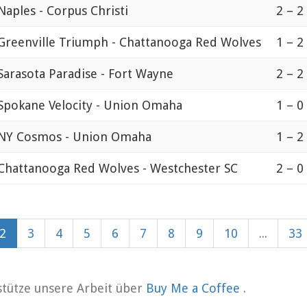
Naples - Corpus Christi
2 – 2
Greenville Triumph - Chattanooga Red Wolves
1 – 2
Sarasota Paradise - Fort Wayne
2 – 2
Spokane Velocity - Union Omaha
1 – 0
NY Cosmos - Union Omaha
1 – 2
Chattanooga Red Wolves - Westchester SC
2 – 0
2
3
4
5
6
7
8
9
10
...
33
rstütze unsere Arbeit über
Buy Me a Coffee
.