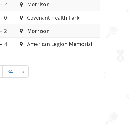
– 2
Morrison
– 0
Covenant Health Park
– 2
Morrison
– 4
American Legion Memorial
34
»