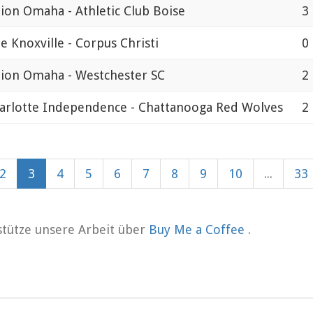
ion Omaha - Athletic Club Boise
3 
e Knoxville - Corpus Christi
0 
ion Omaha - Westchester SC
2 
arlotte Independence - Chattanooga Red Wolves
2 
2
3
4
5
6
7
8
9
10
...
33
rstütze unsere Arbeit über
Buy Me a Coffee
.