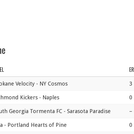
ne
EL
ER
okane Velocity - NY Cosmos
3 
chmond Kickers - Naples
0 
uth Georgia Tormenta FC - Sarasota Paradise
–
ta - Portland Hearts of Pine
0 