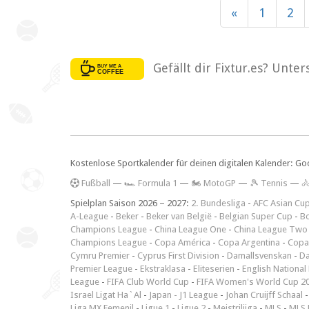
«
1
2
Gefällt dir Fixtur.es? Unte
Kostenlose Sportkalender für deinen digitalen Kalender: Go
F
ußball
—
🏎️ Formula 1
—
🏍 MotoGP
—
🎾 Tennis
—

Spielplan Saison 2026 – 2027:
2. Bundesliga
-
AFC Asian Cu
A-League
-
Beker
-
Beker van België
-
Belgian Super Cup
-
Bo
Champions League
-
China League One
-
China League Two
Champions League
-
Copa América
-
Copa Argentina
-
Copa
Cymru Premier
-
Cyprus First Division
-
Damallsvenskan
-
Da
Premier League
-
Ekstraklasa
-
Eliteserien
-
English National
League
-
FIFA Club World Cup
-
FIFA Women's World Cup 2
Israel Ligat Ha`Al
-
Japan - J1 League
-
Johan Cruijff Schaal
Liga MX Femenil
-
Ligue 1
-
Ligue 2
-
Meistriliiga
-
MLS
-
MLS 