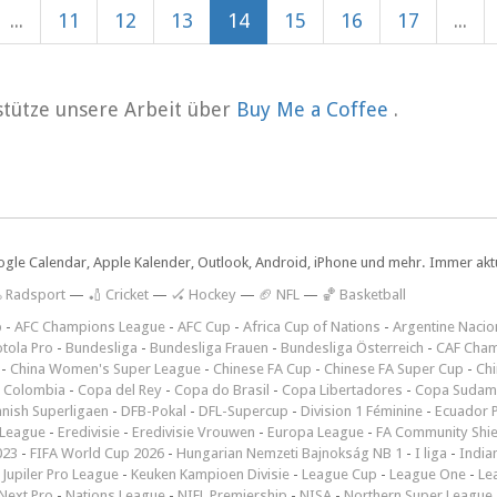
...
11
12
13
14
15
16
17
...
rstütze unsere Arbeit über
Buy Me a Coffee
.
ogle Calendar, Apple Kalender, Outlook, Android, iPhone und mehr. Immer aktue
 Radsport
—
🏏 Cricket
—
🏑 Hockey
—
🏈 NFL
—
🏀 Basketball
p
-
AFC Champions League
-
AFC Cup
-
Africa Cup of Nations
-
Argentine Nacio
tola Pro
-
Bundesliga
-
Bundesliga Frauen
-
Bundesliga Österreich
-
CAF Cham
-
China Women's Super League
-
Chinese FA Cup
-
Chinese FA Super Cup
-
Ch
 Colombia
-
Copa del Rey
-
Copa do Brasil
-
Copa Libertadores
-
Copa Sudam
nish Superligaen
-
DFB-Pokal
-
DFL-Supercup
-
Division 1 Féminine
-
Ecuador P
 League
-
Eredivisie
-
Eredivisie Vrouwen
-
Europa League
-
FA Community Shie
023
-
FIFA World Cup 2026
-
Hungarian Nemzeti Bajnokság NB 1
-
I liga
-
India
-
Jupiler Pro League
-
Keuken Kampioen Divisie
-
League Cup
-
League One
-
Le
Next Pro
-
Nations League
-
NIFL Premiership
-
NISA
-
Northern Super League