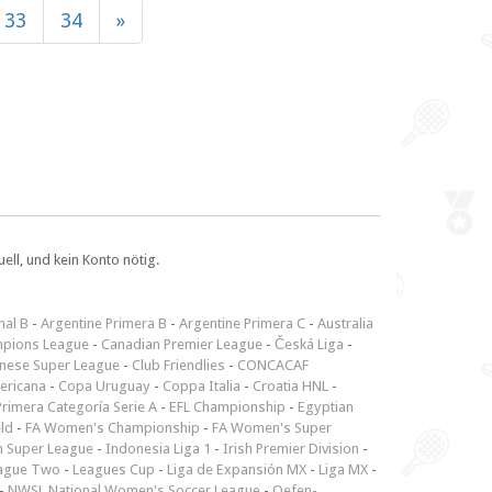
33
34
»
ll, und kein Konto nötig.
nal B
-
Argentine Primera B
-
Argentine Primera C
-
Australia
pions League
-
Canadian Premier League
-
Česká Liga
-
inese Super League
-
Club Friendlies
-
CONCACAF
ericana
-
Copa Uruguay
-
Coppa Italia
-
Croatia HNL
-
rimera Categoría Serie A
-
EFL Championship
-
Egyptian
ld
-
FA Women's Championship
-
FA Women's Super
n Super League
-
Indonesia Liga 1
-
Irish Premier Division
-
ague Two
-
Leagues Cup
-
Liga de Expansión MX
-
Liga MX
-
-
NWSL National Women's Soccer League
-
Oefen-