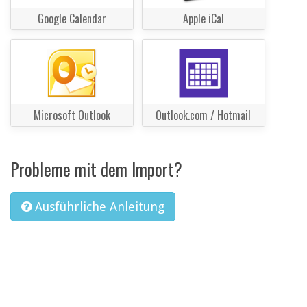
Google Calendar
Apple iCal
Microsoft Outlook
Outlook.com / Hotmail
Probleme mit dem Import?
Ausführliche Anleitung