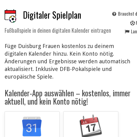
Digitaler Spielplan
Brauchst d
Fußballspiele in deinen digitalen Kalender eintragen
La
Füge Duisburg Frauen kostenlos zu deinem
digitalen Kalender hinzu. Kein Konto nötig.
Änderungen und Ergebnisse werden automatisch
aktualisiert. Inklusive DFB-Pokalspiele und
europäische Spiele.
Kalender-App auswählen – kostenlos, immer
aktuell, und kein Konto nötig!