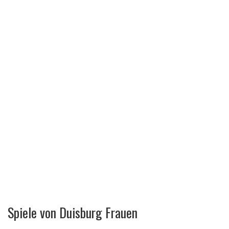
Spiele von Duisburg Frauen