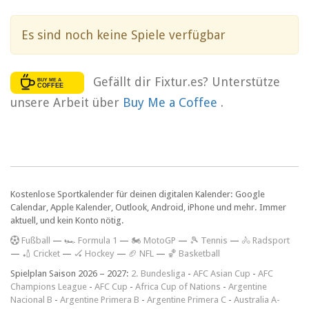
Es sind noch keine Spiele verfügbar
Gefällt dir Fixtur.es? Unterstütze
unsere Arbeit über
Buy Me a Coffee
.
Kostenlose Sportkalender für deinen digitalen Kalender: Google
Calendar, Apple Kalender, Outlook, Android, iPhone und mehr. Immer
aktuell, und kein Konto nötig.
F
ußball
—
🏎️ Formula 1
—
🏍 MotoGP
—
🎾 Tennis
—
🚴 Radsport
—
🏏 Cricket
—
🏑 Hockey
—
🏈 NFL
—
🏀 Basketball
Spielplan Saison 2026 – 2027:
2. Bundesliga
-
AFC Asian Cup
-
AFC
Champions League
-
AFC Cup
-
Africa Cup of Nations
-
Argentine
Nacional B
-
Argentine Primera B
-
Argentine Primera C
-
Australia A-