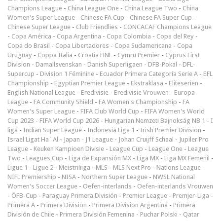
Champions League
-
China League One
-
China League Two
-
China
Women's Super League
-
Chinese FA Cup
-
Chinese FA Super Cup
-
Chinese Super League
-
Club Friendlies
-
CONCACAF Champions League
-
Copa América
-
Copa Argentina
-
Copa Colombia
-
Copa del Rey
-
Copa do Brasil
-
Copa Libertadores
-
Copa Sudamericana
-
Copa
Uruguay
-
Coppa Italia
-
Croatia HNL
-
Cymru Premier
-
Cyprus First
Division
-
Damallsvenskan
-
Danish Superligaen
-
DFB-Pokal
-
DFL-
Supercup
-
Division 1 Féminine
-
Ecuador Primera Categoría Serie A
-
EFL
Championship
-
Egyptian Premier League
-
Ekstraklasa
-
Eliteserien
-
English National League
-
Eredivisie
-
Eredivisie Vrouwen
-
Europa
League
-
FA Community Shield
-
FA Women's Championship
-
FA
Women's Super League
-
FIFA Club World Cup
-
FIFA Women's World
Cup 2023
-
FIFA World Cup 2026
-
Hungarian Nemzeti Bajnokság NB 1
-
I
liga
-
Indian Super League
-
Indonesia Liga 1
-
Irish Premier Division
-
Israel Ligat Ha`Al
-
Japan - J1 League
-
Johan Cruijff Schaal
-
Jupiler Pro
League
-
Keuken Kampioen Divisie
-
League Cup
-
League One
-
League
Two
-
Leagues Cup
-
Liga de Expansión MX
-
Liga MX
-
Liga MX Femenil
-
Ligue 1
-
Ligue 2
-
Meistriliiga
-
MLS
-
MLS Next Pro
-
Nations League
-
NIFL Premiership
-
NISA
-
Northern Super League
-
NWSL National
Women's Soccer League
-
Oefen-interlands
-
Oefen-interlands Vrouwen
-
ÖFB-Cup
-
Paraguay Primera División
-
Premier League
-
Premjer-Liga
-
Primera A
-
Primera Division
-
Primera Division Argentina
-
Primera
División de Chile
-
Primera División Femenina
-
Puchar Polski
-
Qatar