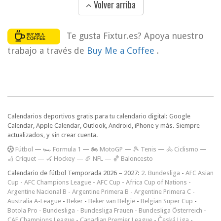
Volver arriba
Te gusta Fixtur.es? Apoya nuestro
trabajo a través de
Buy Me a Coffee
.
Calendarios deportivos gratis para tu calendario digital: Google
Calendar, Apple Calendar, Outlook, Android, iPhone y más. Siempre
actualizados, y sin crear cuenta.
F
útbol
—
🏎️ Formula 1
—
🏍 MotoGP
—
🎾 Tenis
—
🚴 Ciclismo
—
🏏 Críquet
—
🏑 Hockey
—
🏈 NFL
—
🏀 Baloncesto
Calendario de fútbol Temporada 2026 – 2027:
2. Bundesliga
-
AFC Asian
Cup
-
AFC Champions League
-
AFC Cup
-
Africa Cup of Nations
-
Argentine Nacional B
-
Argentine Primera B
-
Argentine Primera C
-
Australia A-League
-
Beker
-
Beker van België
-
Belgian Super Cup
-
Botola Pro
-
Bundesliga
-
Bundesliga Frauen
-
Bundesliga Österreich
-
CAF Champions League
-
Canadian Premier League
-
Česká Liga
-