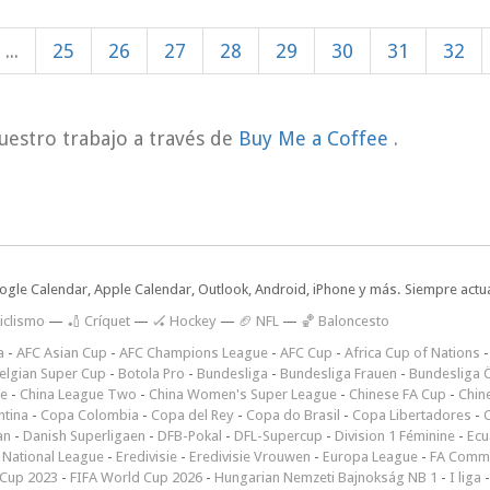
...
25
26
27
28
29
30
31
32
uestro trabajo a través de
Buy Me a Coffee
.
oogle Calendar, Apple Calendar, Outlook, Android, iPhone y más. Siempre actua
iclismo
—
🏏 Críquet
—
🏑 Hockey
—
🏈 NFL
—
🏀 Baloncesto
a
-
AFC Asian Cup
-
AFC Champions League
-
AFC Cup
-
Africa Cup of Nations
elgian Super Cup
-
Botola Pro
-
Bundesliga
-
Bundesliga Frauen
-
Bundesliga Ö
ne
-
China League Two
-
China Women's Super League
-
Chinese FA Cup
-
Chin
ntina
-
Copa Colombia
-
Copa del Rey
-
Copa do Brasil
-
Copa Libertadores
-
an
-
Danish Superligaen
-
DFB-Pokal
-
DFL-Supercup
-
Division 1 Féminine
-
Ecu
 National League
-
Eredivisie
-
Eredivisie Vrouwen
-
Europa League
-
FA Commu
Cup 2023
-
FIFA World Cup 2026
-
Hungarian Nemzeti Bajnokság NB 1
-
I liga