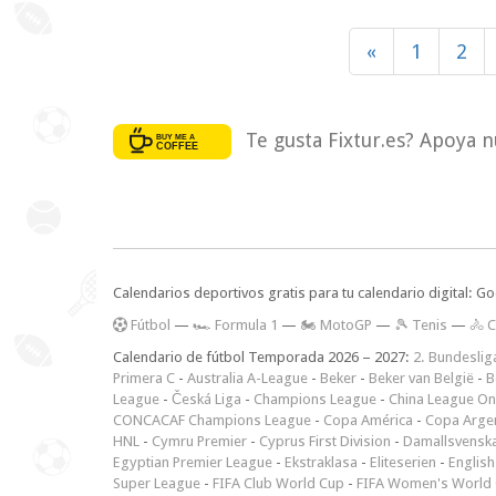
«
1
2
Te gusta Fixtur.es? Apoya n
Calendarios deportivos gratis para tu calendario digital: G
F
útbol
—
🏎️ Formula 1
—
🏍 MotoGP
—
🎾 Tenis
—
🚴 C
Calendario de fútbol Temporada 2026 – 2027:
2. Bundeslig
Primera C
-
Australia A-League
-
Beker
-
Beker van België
-
B
League
-
Česká Liga
-
Champions League
-
China League O
CONCACAF Champions League
-
Copa América
-
Copa Arge
HNL
-
Cymru Premier
-
Cyprus First Division
-
Damallsvensk
Egyptian Premier League
-
Ekstraklasa
-
Eliteserien
-
English
Super League
-
FIFA Club World Cup
-
FIFA Women's World 