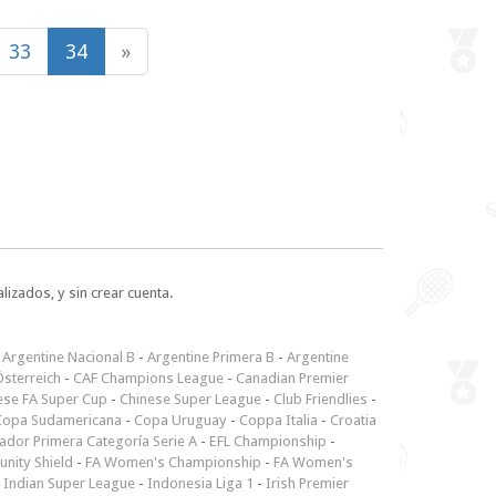
33
34
»
lizados, y sin crear cuenta.
-
Argentine Nacional B
-
Argentine Primera B
-
Argentine
sterreich
-
CAF Champions League
-
Canadian Premier
ese FA Super Cup
-
Chinese Super League
-
Club Friendlies
-
Copa Sudamericana
-
Copa Uruguay
-
Coppa Italia
-
Croatia
ador Primera Categoría Serie A
-
EFL Championship
-
nity Shield
-
FA Women's Championship
-
FA Women's
-
Indian Super League
-
Indonesia Liga 1
-
Irish Premier