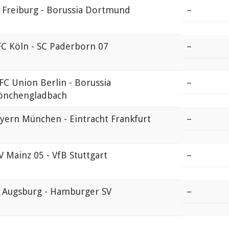
 Freiburg - Borussia Dortmund
–
FC Köln - SC Paderborn 07
–
 FC Union Berlin - Borussia
–
nchengladbach
yern München - Eintracht Frankfurt
–
V Mainz 05 - VfB Stuttgart
–
 Augsburg - Hamburger SV
–