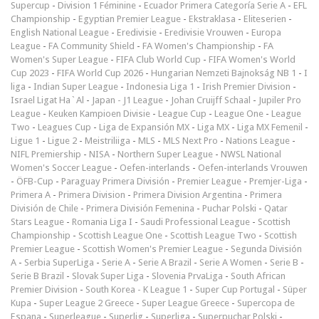
Supercup
-
Division 1 Féminine
-
Ecuador Primera Categoría Serie A
-
EFL
Championship
-
Egyptian Premier League
-
Ekstraklasa
-
Eliteserien
-
English National League
-
Eredivisie
-
Eredivisie Vrouwen
-
Europa
League
-
FA Community Shield
-
FA Women's Championship
-
FA
Women's Super League
-
FIFA Club World Cup
-
FIFA Women's World
Cup 2023
-
FIFA World Cup 2026
-
Hungarian Nemzeti Bajnokság NB 1
-
I
liga
-
Indian Super League
-
Indonesia Liga 1
-
Irish Premier Division
-
Israel Ligat Ha`Al
-
Japan - J1 League
-
Johan Cruijff Schaal
-
Jupiler Pro
League
-
Keuken Kampioen Divisie
-
League Cup
-
League One
-
League
Two
-
Leagues Cup
-
Liga de Expansión MX
-
Liga MX
-
Liga MX Femenil
-
Ligue 1
-
Ligue 2
-
Meistriliiga
-
MLS
-
MLS Next Pro
-
Nations League
-
NIFL Premiership
-
NISA
-
Northern Super League
-
NWSL National
Women's Soccer League
-
Oefen-interlands
-
Oefen-interlands Vrouwen
-
ÖFB-Cup
-
Paraguay Primera División
-
Premier League
-
Premjer-Liga
-
Primera A
-
Primera Division
-
Primera Division Argentina
-
Primera
División de Chile
-
Primera División Femenina
-
Puchar Polski
-
Qatar
Stars League
-
Romania Liga I
-
Saudi Professional League
-
Scottish
Championship
-
Scottish League One
-
Scottish League Two
-
Scottish
Premier League
-
Scottish Women's Premier League
-
Segunda División
A
-
Serbia SuperLiga
-
Serie A
-
Serie A Brazil
-
Serie A Women
-
Serie B
-
Serie B Brazil
-
Slovak Super Liga
-
Slovenia PrvaLiga
-
South African
Premier Division
-
South Korea - K League 1
-
Super Cup Portugal
-
Süper
Kupa
-
Super League 2 Greece
-
Super League Greece
-
Supercopa de
Espana
-
Superleague
-
Superlig
-
Superliga
-
Superpuchar Polski
-