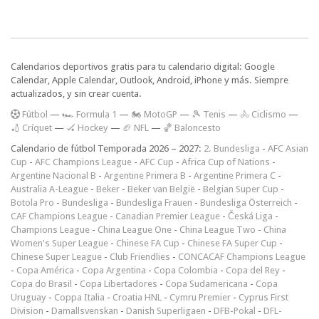
Calendarios deportivos gratis para tu calendario digital: Google
Calendar, Apple Calendar, Outlook, Android, iPhone y más. Siempre
actualizados, y sin crear cuenta.
F
útbol
—
🏎️ Formula 1
—
🏍 MotoGP
—
🎾 Tenis
—
🚴 Ciclismo
—
🏏 Críquet
—
🏑 Hockey
—
🏈 NFL
—
🏀 Baloncesto
Calendario de fútbol Temporada 2026 – 2027:
2. Bundesliga
-
AFC Asian
Cup
-
AFC Champions League
-
AFC Cup
-
Africa Cup of Nations
-
Argentine Nacional B
-
Argentine Primera B
-
Argentine Primera C
-
Australia A-League
-
Beker
-
Beker van België
-
Belgian Super Cup
-
Botola Pro
-
Bundesliga
-
Bundesliga Frauen
-
Bundesliga Österreich
-
CAF Champions League
-
Canadian Premier League
-
Česká Liga
-
Champions League
-
China League One
-
China League Two
-
China
Women's Super League
-
Chinese FA Cup
-
Chinese FA Super Cup
-
Chinese Super League
-
Club Friendlies
-
CONCACAF Champions League
-
Copa América
-
Copa Argentina
-
Copa Colombia
-
Copa del Rey
-
Copa do Brasil
-
Copa Libertadores
-
Copa Sudamericana
-
Copa
Uruguay
-
Coppa Italia
-
Croatia HNL
-
Cymru Premier
-
Cyprus First
Division
-
Damallsvenskan
-
Danish Superligaen
-
DFB-Pokal
-
DFL-