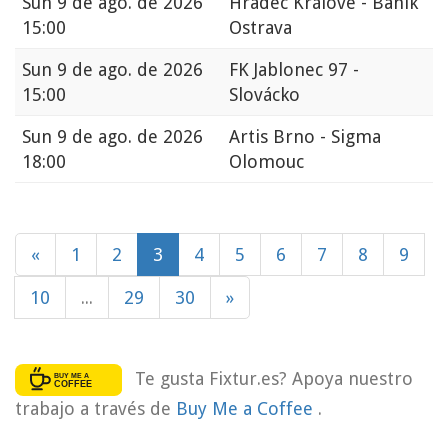
Sun
9 de ago. de 2026
Hradec Králové - Banik
15:00
Ostrava
Sun
9 de ago. de 2026
FK Jablonec 97 -
15:00
Slovácko
Sun
9 de ago. de 2026
Artis Brno - Sigma
18:00
Olomouc
«
1
2
3
4
5
6
7
8
9
10
...
29
30
»
Te gusta Fixtur.es? Apoya nuestro
trabajo a través de
Buy Me a Coffee
.