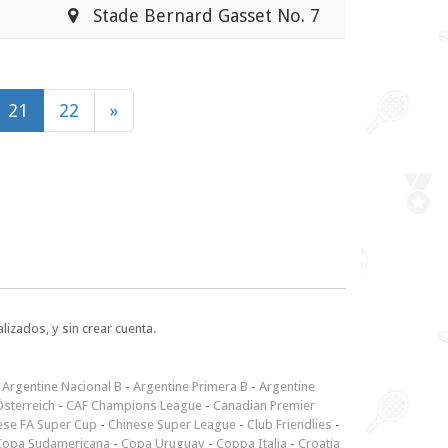
Stade Bernard Gasset No. 7
21
22
»
lizados, y sin crear cuenta.
-
Argentine Nacional B
-
Argentine Primera B
-
Argentine
sterreich
-
CAF Champions League
-
Canadian Premier
ese FA Super Cup
-
Chinese Super League
-
Club Friendlies
-
Copa Sudamericana
-
Copa Uruguay
-
Coppa Italia
-
Croatia