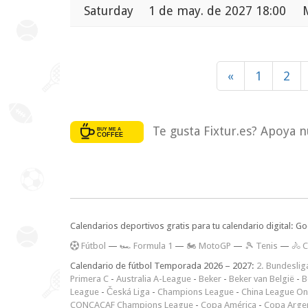
Saturday
1 de may. de 2027 18:00
«
1
2
Te gusta Fixtur.es? Apoya n
Calendarios deportivos gratis para tu calendario digital: G
F
útbol
—
🏎️ Formula 1
—
🏍 MotoGP
—
🎾 Tenis
—
🚴 C
Calendario de fútbol Temporada 2026 – 2027:
2. Bundeslig
Primera C
-
Australia A-League
-
Beker
-
Beker van België
-
B
League
-
Česká Liga
-
Champions League
-
China League O
CONCACAF Champions League
-
Copa América
-
Copa Arge