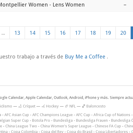
Montpellier Women - Lens Women
–
...
13
14
15
16
17
18
19
20
uestro trabajo a través de
Buy Me a Coffee
.
oogle Calendar, Apple Calendar, Outlook, Android, iPhone y más. Siempre actua
iclismo
—
🏏 Críquet
—
🏑 Hockey
—
🏈 NFL
—
🏀 Baloncesto
a
-
AFC Asian Cup
-
AFC Champions League
-
AFC Cup
-
Africa Cup of Nations
elgian Super Cup
-
Botola Pro
-
Bundesliga
-
Bundesliga Frauen
-
Bundesliga Ö
ne
-
China League Two
-
China Women's Super League
-
Chinese FA Cup
-
Chin
ntina
-
Copa Colombia
-
Copa del Rey
-
Copa do Brasil
-
Copa Libertadores
-