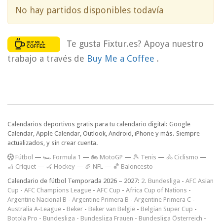
No hay partidos disponibles todavía
Te gusta Fixtur.es? Apoya nuestro
trabajo a través de
Buy Me a Coffee
.
Calendarios deportivos gratis para tu calendario digital: Google
Calendar, Apple Calendar, Outlook, Android, iPhone y más. Siempre
actualizados, y sin crear cuenta.
F
útbol
—
🏎️ Formula 1
—
🏍 MotoGP
—
🎾 Tenis
—
🚴 Ciclismo
—
🏏 Críquet
—
🏑 Hockey
—
🏈 NFL
—
🏀 Baloncesto
Calendario de fútbol Temporada 2026 – 2027:
2. Bundesliga
-
AFC Asian
Cup
-
AFC Champions League
-
AFC Cup
-
Africa Cup of Nations
-
Argentine Nacional B
-
Argentine Primera B
-
Argentine Primera C
-
Australia A-League
-
Beker
-
Beker van België
-
Belgian Super Cup
-
Botola Pro
-
Bundesliga
-
Bundesliga Frauen
-
Bundesliga Österreich
-