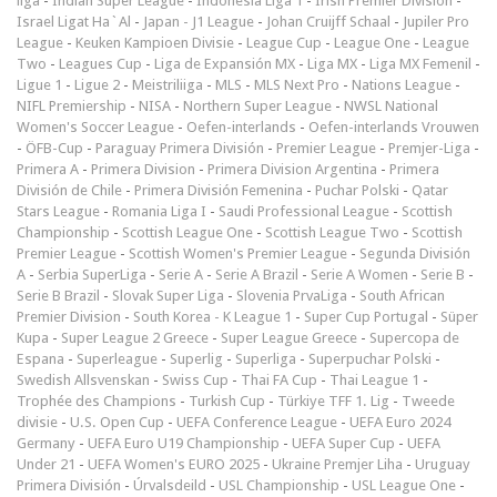
liga
-
Indian Super League
-
Indonesia Liga 1
-
Irish Premier Division
-
Israel Ligat Ha`Al
-
Japan - J1 League
-
Johan Cruijff Schaal
-
Jupiler Pro
League
-
Keuken Kampioen Divisie
-
League Cup
-
League One
-
League
Two
-
Leagues Cup
-
Liga de Expansión MX
-
Liga MX
-
Liga MX Femenil
-
Ligue 1
-
Ligue 2
-
Meistriliiga
-
MLS
-
MLS Next Pro
-
Nations League
-
NIFL Premiership
-
NISA
-
Northern Super League
-
NWSL National
Women's Soccer League
-
Oefen-interlands
-
Oefen-interlands Vrouwen
-
ÖFB-Cup
-
Paraguay Primera División
-
Premier League
-
Premjer-Liga
-
Primera A
-
Primera Division
-
Primera Division Argentina
-
Primera
División de Chile
-
Primera División Femenina
-
Puchar Polski
-
Qatar
Stars League
-
Romania Liga I
-
Saudi Professional League
-
Scottish
Championship
-
Scottish League One
-
Scottish League Two
-
Scottish
Premier League
-
Scottish Women's Premier League
-
Segunda División
A
-
Serbia SuperLiga
-
Serie A
-
Serie A Brazil
-
Serie A Women
-
Serie B
-
Serie B Brazil
-
Slovak Super Liga
-
Slovenia PrvaLiga
-
South African
Premier Division
-
South Korea - K League 1
-
Super Cup Portugal
-
Süper
Kupa
-
Super League 2 Greece
-
Super League Greece
-
Supercopa de
Espana
-
Superleague
-
Superlig
-
Superliga
-
Superpuchar Polski
-
Swedish Allsvenskan
-
Swiss Cup
-
Thai FA Cup
-
Thai League 1
-
Trophée des Champions
-
Turkish Cup
-
Türkiye TFF 1. Lig
-
Tweede
divisie
-
U.S. Open Cup
-
UEFA Conference League
-
UEFA Euro 2024
Germany
-
UEFA Euro U19 Championship
-
UEFA Super Cup
-
UEFA
Under 21
-
UEFA Women's EURO 2025
-
Ukraine Premjer Liha
-
Uruguay
Primera División
-
Úrvalsdeild
-
USL Championship
-
USL League One
-