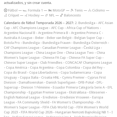
actualizados, y sin crear cuenta.
F
útbol
—
🏎️ Formula 1
—
🏍 MotoGP
—
🎾 Tenis
—
🚴 Ciclismo
—
🏏 Críquet
—
🏑 Hockey
—
🏈 NFL
—
🏀 Baloncesto
Calendario de fútbol Temporada 2026 – 2027:
2. Bundesliga
-
AFC Asian
Cup
-
AFC Champions League
-
AFC Cup
-
Africa Cup of Nations
-
Argentine Nacional B
-
Argentine Primera B
-
Argentine Primera C
-
Australia A-League
-
Beker
-
Beker van België
-
Belgian Super Cup
-
Botola Pro
-
Bundesliga
-
Bundesliga Frauen
-
Bundesliga Österreich
-
CAF Champions League
-
Canadian Premier League
-
Česká Liga
-
Champions League
-
China League One
-
China League Two
-
China
Women's Super League
-
Chinese FA Cup
-
Chinese FA Super Cup
-
Chinese Super League
-
Club Friendlies
-
CONCACAF Champions League
-
Copa América
-
Copa Argentina
-
Copa Colombia
-
Copa del Rey
-
Copa do Brasil
-
Copa Libertadores
-
Copa Sudamericana
-
Copa
Uruguay
-
Coppa Italia
-
Croatia HNL
-
Cymru Premier
-
Cyprus First
Division
-
Damallsvenskan
-
Danish Superligaen
-
DFB-Pokal
-
DFL-
Supercup
-
Division 1 Féminine
-
Ecuador Primera Categoría Serie A
-
EFL
Championship
-
Egyptian Premier League
-
Ekstraklasa
-
Eliteserien
-
English National League
-
Eredivisie
-
Eredivisie Vrouwen
-
Europa
League
-
FA Community Shield
-
FA Women's Championship
-
FA
Women's Super League
-
FIFA Club World Cup
-
FIFA Women's World
Cup 2023
-
FIFA World Cup 2026
-
Hungarian Nemzeti Bajnokság NB 1
-
I