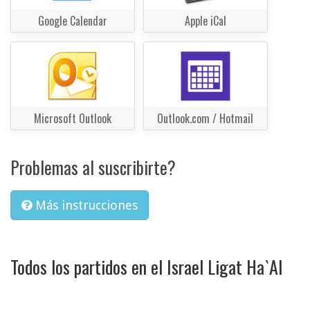
Google Calendar
Apple iCal
Microsoft Outlook
Outlook.com / Hotmail
Problemas al suscribirte?
Más instrucciones
Todos los partidos en el Israel Ligat Ha`Al