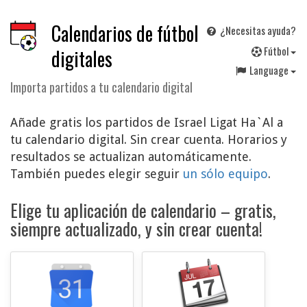
Calendarios de fútbol
¿Necesitas ayuda?
F
útbol
digitales
Language
Importa partidos a tu calendario digital
Añade gratis los partidos de Israel Ligat Ha`Al a
tu calendario digital. Sin crear cuenta. Horarios y
resultados se actualizan automáticamente.
También puedes elegir seguir
un sólo equipo
.
Elige tu aplicación de calendario – gratis,
siempre actualizado, y sin crear cuenta!