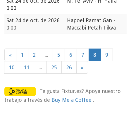
Sat
24 de oct. de 2026
M. Tel Aviv - H. Haifa
0:00
Sat
24 de oct. de 2026
Hapoel Ramat Gan -
0:00
Maccabi Petah Tikva
«
1
2
...
5
6
7
8
9
10
11
...
25
26
»
Te gusta Fixtur.es? Apoya nuestro
trabajo a través de
Buy Me a Coffee
.