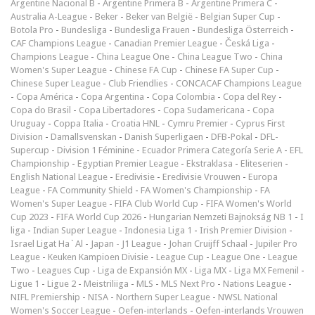
Argentine Nacional B
-
Argentine Primera B
-
Argentine Primera C
-
Australia A-League
-
Beker
-
Beker van België
-
Belgian Super Cup
-
Botola Pro
-
Bundesliga
-
Bundesliga Frauen
-
Bundesliga Österreich
-
CAF Champions League
-
Canadian Premier League
-
Česká Liga
-
Champions League
-
China League One
-
China League Two
-
China
Women's Super League
-
Chinese FA Cup
-
Chinese FA Super Cup
-
Chinese Super League
-
Club Friendlies
-
CONCACAF Champions League
-
Copa América
-
Copa Argentina
-
Copa Colombia
-
Copa del Rey
-
Copa do Brasil
-
Copa Libertadores
-
Copa Sudamericana
-
Copa
Uruguay
-
Coppa Italia
-
Croatia HNL
-
Cymru Premier
-
Cyprus First
Division
-
Damallsvenskan
-
Danish Superligaen
-
DFB-Pokal
-
DFL-
Supercup
-
Division 1 Féminine
-
Ecuador Primera Categoría Serie A
-
EFL
Championship
-
Egyptian Premier League
-
Ekstraklasa
-
Eliteserien
-
English National League
-
Eredivisie
-
Eredivisie Vrouwen
-
Europa
League
-
FA Community Shield
-
FA Women's Championship
-
FA
Women's Super League
-
FIFA Club World Cup
-
FIFA Women's World
Cup 2023
-
FIFA World Cup 2026
-
Hungarian Nemzeti Bajnokság NB 1
-
I
liga
-
Indian Super League
-
Indonesia Liga 1
-
Irish Premier Division
-
Israel Ligat Ha`Al
-
Japan - J1 League
-
Johan Cruijff Schaal
-
Jupiler Pro
League
-
Keuken Kampioen Divisie
-
League Cup
-
League One
-
League
Two
-
Leagues Cup
-
Liga de Expansión MX
-
Liga MX
-
Liga MX Femenil
-
Ligue 1
-
Ligue 2
-
Meistriliiga
-
MLS
-
MLS Next Pro
-
Nations League
-
NIFL Premiership
-
NISA
-
Northern Super League
-
NWSL National
Women's Soccer League
-
Oefen-interlands
-
Oefen-interlands Vrouwen