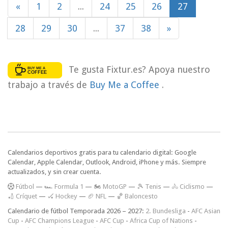
«
1
2
...
24
25
26
27
28
29
30
...
37
38
»
Te gusta Fixtur.es? Apoya nuestro
trabajo a través de
Buy Me a Coffee
.
Calendarios deportivos gratis para tu calendario digital: Google
Calendar, Apple Calendar, Outlook, Android, iPhone y más. Siempre
actualizados, y sin crear cuenta.
F
útbol
—
🏎️ Formula 1
—
🏍 MotoGP
—
🎾 Tenis
—
🚴 Ciclismo
—
🏏 Críquet
—
🏑 Hockey
—
🏈 NFL
—
🏀 Baloncesto
Calendario de fútbol Temporada 2026 – 2027:
2. Bundesliga
-
AFC Asian
Cup
-
AFC Champions League
-
AFC Cup
-
Africa Cup of Nations
-