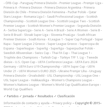
-
ÖFB-Cup
-
Paraguay Primera División
-
Premier League
-
Premjer-Liga
-
Primera A
-
Primera Division
-
Primera Division Argentina
-
Primera
División de Chile
-
Primera División Femenina
-
Puchar Polski
-
Qatar
Stars League
-
Romania Liga I
-
Saudi Professional League
-
Scottish
Championship
-
Scottish League One
-
Scottish League Two
-
Scottish
Premier League
-
Scottish Women's Premier League
-
Segunda División
A
-
Serbia SuperLiga
-
Serie A
-
Serie A Brazil
-
Serie A Women
-
Serie B
-
Serie B Brazil
-
Slovak Super Liga
-
Slovenia PrvaLiga
-
South African
Premier Division
-
South Korea - K League 1
-
Super Cup Portugal
-
Süper
Kupa
-
Super League 2 Greece
-
Super League Greece
-
Supercopa de
Espana
-
Superleague
-
Superlig
-
Superliga
-
Superpuchar Polski
-
Swedish Allsvenskan
-
Swiss Cup
-
Thai FA Cup
-
Thai League 1
-
Trophée des Champions
-
Turkish Cup
-
Türkiye TFF 1. Lig
-
Tweede
divisie
-
U.S. Open Cup
-
UEFA Conference League
-
UEFA Euro 2024
Germany
-
UEFA Euro U19 Championship
-
UEFA Super Cup
-
UEFA
Under 21
-
UEFA Women's EURO 2025
-
Ukraine Premjer Liha
-
Uruguay
Primera División
-
Úrvalsdeild
-
USL Championship
-
USL League One
-
USL Super League
-
Veikkausliiga
-
Women's Champions League
-
Women's Nations League
-
Women's World Cup Qualification Europe
-
World Cup Qualifiers
✓ Partidos ✓ Jornada ✓ Resultados ✓ Clasificación
Información de contacto y ayuda
–
Privacy policy
– Copyright © 2015–