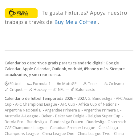
Te gusta Fixtur.es? Apoya nuestro
trabajo a través de
Buy Me a Coffee
.
Calendarios deportivos gratis para tu calendario digital: Google
Calendar, Apple Calendar, Outlook, Android, iPhone y más. Siempre
actualizados, y sin crear cuenta.
F
útbol
—
🏎️ Formula 1
—
🏍 MotoGP
—
🎾 Tenis
—
🚴 Ciclismo
—
🏏 Críquet
—
🏑 Hockey
—
🏈 NFL
—
🏀 Baloncesto
Calendario de fútbol Temporada 2026 – 2027:
2. Bundesliga
-
AFC Asian
Cup
-
AFC Champions League
-
AFC Cup
-
Africa Cup of Nations
-
Argentine Nacional B
-
Argentine Primera B
-
Argentine Primera C
-
Australia A-League
-
Beker
-
Beker van België
-
Belgian Super Cup
-
Botola Pro
-
Bundesliga
-
Bundesliga Frauen
-
Bundesliga Österreich
-
CAF Champions League
-
Canadian Premier League
-
Česká Liga
-
Champions League
-
China League One
-
China League Two
-
China