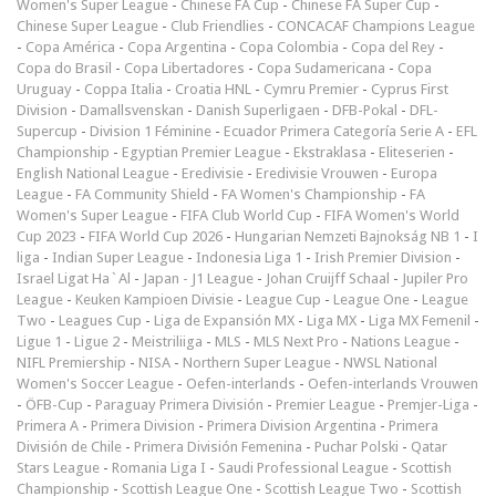
Women's Super League
-
Chinese FA Cup
-
Chinese FA Super Cup
-
Chinese Super League
-
Club Friendlies
-
CONCACAF Champions League
-
Copa América
-
Copa Argentina
-
Copa Colombia
-
Copa del Rey
-
Copa do Brasil
-
Copa Libertadores
-
Copa Sudamericana
-
Copa
Uruguay
-
Coppa Italia
-
Croatia HNL
-
Cymru Premier
-
Cyprus First
Division
-
Damallsvenskan
-
Danish Superligaen
-
DFB-Pokal
-
DFL-
Supercup
-
Division 1 Féminine
-
Ecuador Primera Categoría Serie A
-
EFL
Championship
-
Egyptian Premier League
-
Ekstraklasa
-
Eliteserien
-
English National League
-
Eredivisie
-
Eredivisie Vrouwen
-
Europa
League
-
FA Community Shield
-
FA Women's Championship
-
FA
Women's Super League
-
FIFA Club World Cup
-
FIFA Women's World
Cup 2023
-
FIFA World Cup 2026
-
Hungarian Nemzeti Bajnokság NB 1
-
I
liga
-
Indian Super League
-
Indonesia Liga 1
-
Irish Premier Division
-
Israel Ligat Ha`Al
-
Japan - J1 League
-
Johan Cruijff Schaal
-
Jupiler Pro
League
-
Keuken Kampioen Divisie
-
League Cup
-
League One
-
League
Two
-
Leagues Cup
-
Liga de Expansión MX
-
Liga MX
-
Liga MX Femenil
-
Ligue 1
-
Ligue 2
-
Meistriliiga
-
MLS
-
MLS Next Pro
-
Nations League
-
NIFL Premiership
-
NISA
-
Northern Super League
-
NWSL National
Women's Soccer League
-
Oefen-interlands
-
Oefen-interlands Vrouwen
-
ÖFB-Cup
-
Paraguay Primera División
-
Premier League
-
Premjer-Liga
-
Primera A
-
Primera Division
-
Primera Division Argentina
-
Primera
División de Chile
-
Primera División Femenina
-
Puchar Polski
-
Qatar
Stars League
-
Romania Liga I
-
Saudi Professional League
-
Scottish
Championship
-
Scottish League One
-
Scottish League Two
-
Scottish