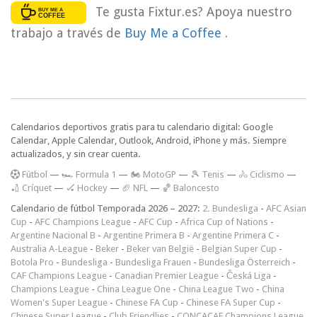
Te gusta Fixtur.es? Apoya nuestro
trabajo a través de
Buy Me a Coffee
.
Calendarios deportivos gratis para tu calendario digital: Google
Calendar, Apple Calendar, Outlook, Android, iPhone y más. Siempre
actualizados, y sin crear cuenta.
F
útbol
—
🏎️ Formula 1
—
🏍 MotoGP
—
🎾 Tenis
—
🚴 Ciclismo
—
🏏 Críquet
—
🏑 Hockey
—
🏈 NFL
—
🏀 Baloncesto
Calendario de fútbol Temporada 2026 – 2027:
2. Bundesliga
-
AFC Asian
Cup
-
AFC Champions League
-
AFC Cup
-
Africa Cup of Nations
-
Argentine Nacional B
-
Argentine Primera B
-
Argentine Primera C
-
Australia A-League
-
Beker
-
Beker van België
-
Belgian Super Cup
-
Botola Pro
-
Bundesliga
-
Bundesliga Frauen
-
Bundesliga Österreich
-
CAF Champions League
-
Canadian Premier League
-
Česká Liga
-
Champions League
-
China League One
-
China League Two
-
China
Women's Super League
-
Chinese FA Cup
-
Chinese FA Super Cup
-
Chinese Super League
-
Club Friendlies
-
CONCACAF Champions League