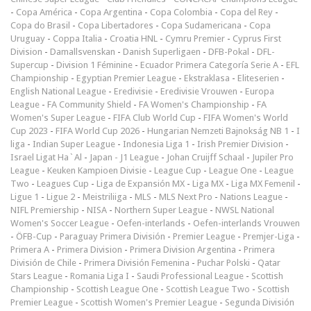
-
Copa América
-
Copa Argentina
-
Copa Colombia
-
Copa del Rey
-
Copa do Brasil
-
Copa Libertadores
-
Copa Sudamericana
-
Copa
Uruguay
-
Coppa Italia
-
Croatia HNL
-
Cymru Premier
-
Cyprus First
Division
-
Damallsvenskan
-
Danish Superligaen
-
DFB-Pokal
-
DFL-
Supercup
-
Division 1 Féminine
-
Ecuador Primera Categoría Serie A
-
EFL
Championship
-
Egyptian Premier League
-
Ekstraklasa
-
Eliteserien
-
English National League
-
Eredivisie
-
Eredivisie Vrouwen
-
Europa
League
-
FA Community Shield
-
FA Women's Championship
-
FA
Women's Super League
-
FIFA Club World Cup
-
FIFA Women's World
Cup 2023
-
FIFA World Cup 2026
-
Hungarian Nemzeti Bajnokság NB 1
-
I
liga
-
Indian Super League
-
Indonesia Liga 1
-
Irish Premier Division
-
Israel Ligat Ha`Al
-
Japan - J1 League
-
Johan Cruijff Schaal
-
Jupiler Pro
League
-
Keuken Kampioen Divisie
-
League Cup
-
League One
-
League
Two
-
Leagues Cup
-
Liga de Expansión MX
-
Liga MX
-
Liga MX Femenil
-
Ligue 1
-
Ligue 2
-
Meistriliiga
-
MLS
-
MLS Next Pro
-
Nations League
-
NIFL Premiership
-
NISA
-
Northern Super League
-
NWSL National
Women's Soccer League
-
Oefen-interlands
-
Oefen-interlands Vrouwen
-
ÖFB-Cup
-
Paraguay Primera División
-
Premier League
-
Premjer-Liga
-
Primera A
-
Primera Division
-
Primera Division Argentina
-
Primera
División de Chile
-
Primera División Femenina
-
Puchar Polski
-
Qatar
Stars League
-
Romania Liga I
-
Saudi Professional League
-
Scottish
Championship
-
Scottish League One
-
Scottish League Two
-
Scottish
Premier League
-
Scottish Women's Premier League
-
Segunda División