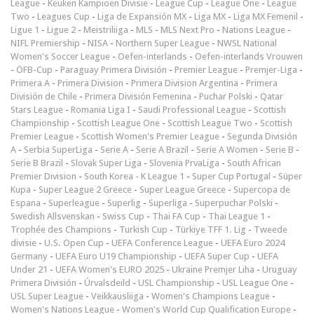
League
-
Keuken Kampioen Divisie
-
League Cup
-
League One
-
League
Two
-
Leagues Cup
-
Liga de Expansión MX
-
Liga MX
-
Liga MX Femenil
-
Ligue 1
-
Ligue 2
-
Meistriliiga
-
MLS
-
MLS Next Pro
-
Nations League
-
NIFL Premiership
-
NISA
-
Northern Super League
-
NWSL National
Women's Soccer League
-
Oefen-interlands
-
Oefen-interlands Vrouwen
-
ÖFB-Cup
-
Paraguay Primera División
-
Premier League
-
Premjer-Liga
-
Primera A
-
Primera Division
-
Primera Division Argentina
-
Primera
División de Chile
-
Primera División Femenina
-
Puchar Polski
-
Qatar
Stars League
-
Romania Liga I
-
Saudi Professional League
-
Scottish
Championship
-
Scottish League One
-
Scottish League Two
-
Scottish
Premier League
-
Scottish Women's Premier League
-
Segunda División
A
-
Serbia SuperLiga
-
Serie A
-
Serie A Brazil
-
Serie A Women
-
Serie B
-
Serie B Brazil
-
Slovak Super Liga
-
Slovenia PrvaLiga
-
South African
Premier Division
-
South Korea - K League 1
-
Super Cup Portugal
-
Süper
Kupa
-
Super League 2 Greece
-
Super League Greece
-
Supercopa de
Espana
-
Superleague
-
Superlig
-
Superliga
-
Superpuchar Polski
-
Swedish Allsvenskan
-
Swiss Cup
-
Thai FA Cup
-
Thai League 1
-
Trophée des Champions
-
Turkish Cup
-
Türkiye TFF 1. Lig
-
Tweede
divisie
-
U.S. Open Cup
-
UEFA Conference League
-
UEFA Euro 2024
Germany
-
UEFA Euro U19 Championship
-
UEFA Super Cup
-
UEFA
Under 21
-
UEFA Women's EURO 2025
-
Ukraine Premjer Liha
-
Uruguay
Primera División
-
Úrvalsdeild
-
USL Championship
-
USL League One
-
USL Super League
-
Veikkausliiga
-
Women's Champions League
-
Women's Nations League
-
Women's World Cup Qualification Europe
-