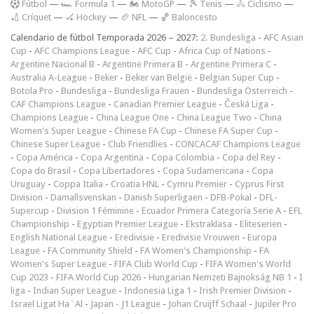
F
útbol
—
🏎️ Formula 1
—
🏍 MotoGP
—
🎾 Tenis
—
🚴 Ciclismo
—
🏏 Críquet
—
🏑 Hockey
—
🏈 NFL
—
🏀 Baloncesto
Calendario de fútbol Temporada 2026 – 2027:
2. Bundesliga
-
AFC Asian
Cup
-
AFC Champions League
-
AFC Cup
-
Africa Cup of Nations
-
Argentine Nacional B
-
Argentine Primera B
-
Argentine Primera C
-
Australia A-League
-
Beker
-
Beker van België
-
Belgian Super Cup
-
Botola Pro
-
Bundesliga
-
Bundesliga Frauen
-
Bundesliga Österreich
-
CAF Champions League
-
Canadian Premier League
-
Česká Liga
-
Champions League
-
China League One
-
China League Two
-
China
Women's Super League
-
Chinese FA Cup
-
Chinese FA Super Cup
-
Chinese Super League
-
Club Friendlies
-
CONCACAF Champions League
-
Copa América
-
Copa Argentina
-
Copa Colombia
-
Copa del Rey
-
Copa do Brasil
-
Copa Libertadores
-
Copa Sudamericana
-
Copa
Uruguay
-
Coppa Italia
-
Croatia HNL
-
Cymru Premier
-
Cyprus First
Division
-
Damallsvenskan
-
Danish Superligaen
-
DFB-Pokal
-
DFL-
Supercup
-
Division 1 Féminine
-
Ecuador Primera Categoría Serie A
-
EFL
Championship
-
Egyptian Premier League
-
Ekstraklasa
-
Eliteserien
-
English National League
-
Eredivisie
-
Eredivisie Vrouwen
-
Europa
League
-
FA Community Shield
-
FA Women's Championship
-
FA
Women's Super League
-
FIFA Club World Cup
-
FIFA Women's World
Cup 2023
-
FIFA World Cup 2026
-
Hungarian Nemzeti Bajnokság NB 1
-
I
liga
-
Indian Super League
-
Indonesia Liga 1
-
Irish Premier Division
-
Israel Ligat Ha`Al
-
Japan - J1 League
-
Johan Cruijff Schaal
-
Jupiler Pro