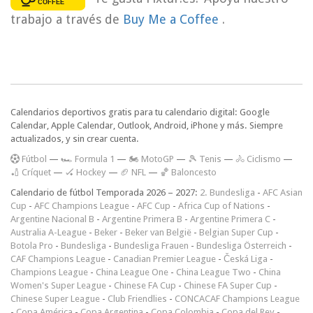
trabajo a través de
Buy Me a Coffee
.
Calendarios deportivos gratis para tu calendario digital: Google
Calendar, Apple Calendar, Outlook, Android, iPhone y más. Siempre
actualizados, y sin crear cuenta.
F
útbol
—
🏎️ Formula 1
—
🏍 MotoGP
—
🎾 Tenis
—
🚴 Ciclismo
—
🏏 Críquet
—
🏑 Hockey
—
🏈 NFL
—
🏀 Baloncesto
Calendario de fútbol Temporada 2026 – 2027:
2. Bundesliga
-
AFC Asian
Cup
-
AFC Champions League
-
AFC Cup
-
Africa Cup of Nations
-
Argentine Nacional B
-
Argentine Primera B
-
Argentine Primera C
-
Australia A-League
-
Beker
-
Beker van België
-
Belgian Super Cup
-
Botola Pro
-
Bundesliga
-
Bundesliga Frauen
-
Bundesliga Österreich
-
CAF Champions League
-
Canadian Premier League
-
Česká Liga
-
Champions League
-
China League One
-
China League Two
-
China
Women's Super League
-
Chinese FA Cup
-
Chinese FA Super Cup
-
Chinese Super League
-
Club Friendlies
-
CONCACAF Champions League
-
Copa América
-
Copa Argentina
-
Copa Colombia
-
Copa del Rey
-