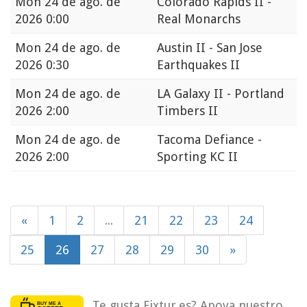
Mon
24 de ago. de
Colorado Rapids II -
2026 0:00
Real Monarchs
Mon
24 de ago. de
Austin II - San Jose
2026 0:30
Earthquakes II
Mon
24 de ago. de
LA Galaxy II - Portland
2026 2:00
Timbers II
Mon
24 de ago. de
Tacoma Defiance -
2026 2:00
Sporting KC II
«
1
2
...
21
22
23
24
25
26
27
28
29
30
»
Te gusta Fixtur.es? Apoya nuestro