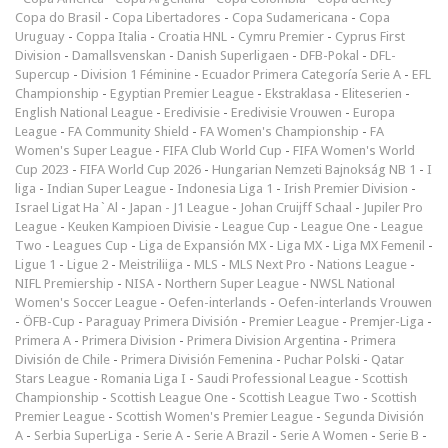
Copa do Brasil
-
Copa Libertadores
-
Copa Sudamericana
-
Copa
Uruguay
-
Coppa Italia
-
Croatia HNL
-
Cymru Premier
-
Cyprus First
Division
-
Damallsvenskan
-
Danish Superligaen
-
DFB-Pokal
-
DFL-
Supercup
-
Division 1 Féminine
-
Ecuador Primera Categoría Serie A
-
EFL
Championship
-
Egyptian Premier League
-
Ekstraklasa
-
Eliteserien
-
English National League
-
Eredivisie
-
Eredivisie Vrouwen
-
Europa
League
-
FA Community Shield
-
FA Women's Championship
-
FA
Women's Super League
-
FIFA Club World Cup
-
FIFA Women's World
Cup 2023
-
FIFA World Cup 2026
-
Hungarian Nemzeti Bajnokság NB 1
-
I
liga
-
Indian Super League
-
Indonesia Liga 1
-
Irish Premier Division
-
Israel Ligat Ha`Al
-
Japan - J1 League
-
Johan Cruijff Schaal
-
Jupiler Pro
League
-
Keuken Kampioen Divisie
-
League Cup
-
League One
-
League
Two
-
Leagues Cup
-
Liga de Expansión MX
-
Liga MX
-
Liga MX Femenil
-
Ligue 1
-
Ligue 2
-
Meistriliiga
-
MLS
-
MLS Next Pro
-
Nations League
-
NIFL Premiership
-
NISA
-
Northern Super League
-
NWSL National
Women's Soccer League
-
Oefen-interlands
-
Oefen-interlands Vrouwen
-
ÖFB-Cup
-
Paraguay Primera División
-
Premier League
-
Premjer-Liga
-
Primera A
-
Primera Division
-
Primera Division Argentina
-
Primera
División de Chile
-
Primera División Femenina
-
Puchar Polski
-
Qatar
Stars League
-
Romania Liga I
-
Saudi Professional League
-
Scottish
Championship
-
Scottish League One
-
Scottish League Two
-
Scottish
Premier League
-
Scottish Women's Premier League
-
Segunda División
A
-
Serbia SuperLiga
-
Serie A
-
Serie A Brazil
-
Serie A Women
-
Serie B
-