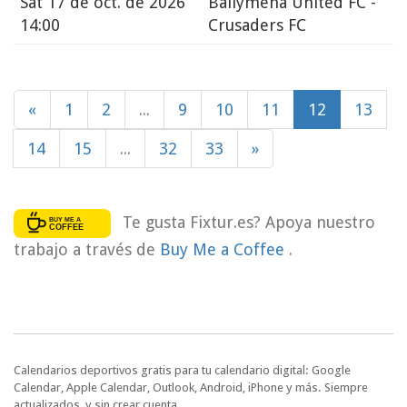
Sat
17 de oct. de 2026
Ballymena United FC -
14:00
Crusaders FC
«
1
2
...
9
10
11
12
13
14
15
...
32
33
»
Te gusta Fixtur.es? Apoya nuestro
trabajo a través de
Buy Me a Coffee
.
Calendarios deportivos gratis para tu calendario digital: Google
Calendar, Apple Calendar, Outlook, Android, iPhone y más. Siempre
actualizados, y sin crear cuenta.