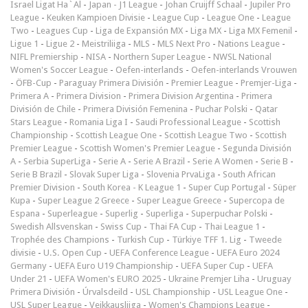
Israel Ligat Ha`Al
-
Japan - J1 League
-
Johan Cruijff Schaal
-
Jupiler Pro
League
-
Keuken Kampioen Divisie
-
League Cup
-
League One
-
League
Two
-
Leagues Cup
-
Liga de Expansión MX
-
Liga MX
-
Liga MX Femenil
-
Ligue 1
-
Ligue 2
-
Meistriliiga
-
MLS
-
MLS Next Pro
-
Nations League
-
NIFL Premiership
-
NISA
-
Northern Super League
-
NWSL National
Women's Soccer League
-
Oefen-interlands
-
Oefen-interlands Vrouwen
-
ÖFB-Cup
-
Paraguay Primera División
-
Premier League
-
Premjer-Liga
-
Primera A
-
Primera Division
-
Primera Division Argentina
-
Primera
División de Chile
-
Primera División Femenina
-
Puchar Polski
-
Qatar
Stars League
-
Romania Liga I
-
Saudi Professional League
-
Scottish
Championship
-
Scottish League One
-
Scottish League Two
-
Scottish
Premier League
-
Scottish Women's Premier League
-
Segunda División
A
-
Serbia SuperLiga
-
Serie A
-
Serie A Brazil
-
Serie A Women
-
Serie B
-
Serie B Brazil
-
Slovak Super Liga
-
Slovenia PrvaLiga
-
South African
Premier Division
-
South Korea - K League 1
-
Super Cup Portugal
-
Süper
Kupa
-
Super League 2 Greece
-
Super League Greece
-
Supercopa de
Espana
-
Superleague
-
Superlig
-
Superliga
-
Superpuchar Polski
-
Swedish Allsvenskan
-
Swiss Cup
-
Thai FA Cup
-
Thai League 1
-
Trophée des Champions
-
Turkish Cup
-
Türkiye TFF 1. Lig
-
Tweede
divisie
-
U.S. Open Cup
-
UEFA Conference League
-
UEFA Euro 2024
Germany
-
UEFA Euro U19 Championship
-
UEFA Super Cup
-
UEFA
Under 21
-
UEFA Women's EURO 2025
-
Ukraine Premjer Liha
-
Uruguay
Primera División
-
Úrvalsdeild
-
USL Championship
-
USL League One
-
USL Super League
-
Veikkausliiga
-
Women's Champions League
-