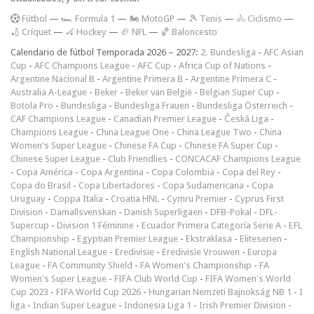
F
útbol
—
🏎️ Formula 1
—
🏍 MotoGP
—
🎾 Tenis
—
🚴 Ciclismo
—
🏏 Críquet
—
🏑 Hockey
—
🏈 NFL
—
🏀 Baloncesto
Calendario de fútbol Temporada 2026 – 2027:
2. Bundesliga
-
AFC Asian
Cup
-
AFC Champions League
-
AFC Cup
-
Africa Cup of Nations
-
Argentine Nacional B
-
Argentine Primera B
-
Argentine Primera C
-
Australia A-League
-
Beker
-
Beker van België
-
Belgian Super Cup
-
Botola Pro
-
Bundesliga
-
Bundesliga Frauen
-
Bundesliga Österreich
-
CAF Champions League
-
Canadian Premier League
-
Česká Liga
-
Champions League
-
China League One
-
China League Two
-
China
Women's Super League
-
Chinese FA Cup
-
Chinese FA Super Cup
-
Chinese Super League
-
Club Friendlies
-
CONCACAF Champions League
-
Copa América
-
Copa Argentina
-
Copa Colombia
-
Copa del Rey
-
Copa do Brasil
-
Copa Libertadores
-
Copa Sudamericana
-
Copa
Uruguay
-
Coppa Italia
-
Croatia HNL
-
Cymru Premier
-
Cyprus First
Division
-
Damallsvenskan
-
Danish Superligaen
-
DFB-Pokal
-
DFL-
Supercup
-
Division 1 Féminine
-
Ecuador Primera Categoría Serie A
-
EFL
Championship
-
Egyptian Premier League
-
Ekstraklasa
-
Eliteserien
-
English National League
-
Eredivisie
-
Eredivisie Vrouwen
-
Europa
League
-
FA Community Shield
-
FA Women's Championship
-
FA
Women's Super League
-
FIFA Club World Cup
-
FIFA Women's World
Cup 2023
-
FIFA World Cup 2026
-
Hungarian Nemzeti Bajnokság NB 1
-
I
liga
-
Indian Super League
-
Indonesia Liga 1
-
Irish Premier Division
-